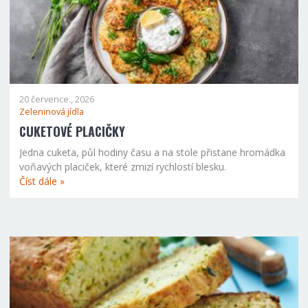
20 července., 2026
Zeleninová jídla
CUKETOVÉ PLACIČKY
Jedna cuketa, půl hodiny času a na stole přistane hromádka
voňavých placiček, které zmizí rychlostí blesku.
Číst dále »