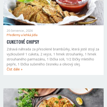
20 července., 2026
Předkrmy a lehká jídla
CUKETOVÉ CHIPSY
Zdravá náhrada za přesolené brambůrky, která jistě stojí za
vyzkoušení! 1 cuketa, 2 vejce, 1 hrnek strouhanky, 1 hrnek
strouhaného parmazánu, 1 lžička soli, 1/2 lžičky mletého
pepře, 1 lžička sušeného česneku a olivový olej.
Číst dále »