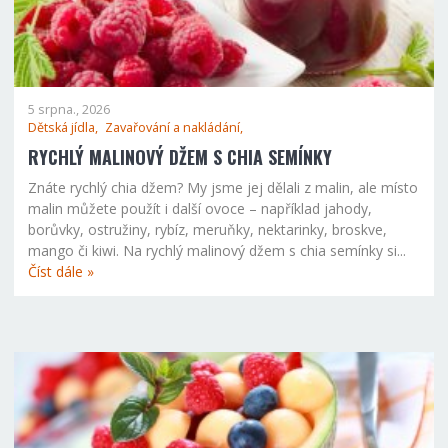
5 srpna., 2026
Dětská jídla,
Zavařování a nakládání,
RYCHLÝ MALINOVÝ DŽEM S CHIA SEMÍNKY
Znáte rychlý chia džem? My jsme jej dělali z malin, ale místo
malin můžete použít i další ovoce – například jahody,
borůvky, ostružiny, rybíz, meruňky, nektarinky, broskve,
mango či kiwi. Na rychlý malinový džem s chia semínky si...
Číst dále »