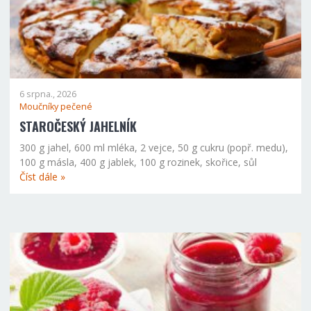
6 srpna., 2026
Moučníky pečené
STAROČESKÝ JAHELNÍK
300 g jahel, 600 ml mléka, 2 vejce, 50 g cukru (popř. medu),
100 g másla, 400 g jablek, 100 g rozinek, skořice, sůl
Číst dále »