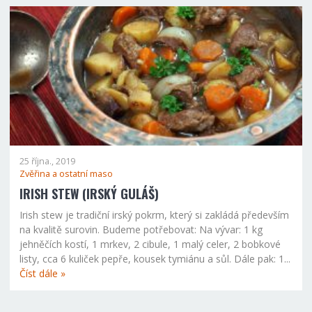
25 října., 2019
Zvěřina a ostatní maso
IRISH STEW (IRSKÝ GULÁŠ)
Irish stew je tradiční irský pokrm, který si zakládá především
na kvalitě surovin. Budeme potřebovat: Na vývar: 1 kg
jehněčích kostí, 1 mrkev, 2 cibule, 1 malý celer, 2 bobkové
listy, cca 6 kuliček pepře, kousek tymiánu a sůl. Dále pak: 1...
Číst dále »