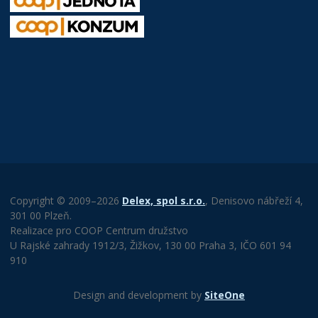
Copyright © 2009–2026
Delex, spol s.r.o.
, Denisovo nábřeží 4,
301 00 Plzeň.
Realizace pro COOP Centrum družstvo
U Rajské zahrady 1912/3, Žižkov, 130 00 Praha 3, IČO 601 94
910
Design and development by
SiteOne