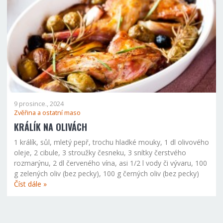
9 prosince., 2024
Zvěřina a ostatní maso
KRÁLÍK NA OLIVÁCH
1 králík, sůl, mletý pepř, trochu hladké mouky, 1 dl olivového
oleje, 2 cibule, 3 stroužky česneku, 3 snítky čerstvého
rozmarýnu, 2 dl červeného vína, asi 1/2 l vody či vývaru, 100
g zelených oliv (bez pecky), 100 g černých oliv (bez pecky)
Číst dále »