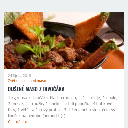
24 října., 2019
Zvěřina a ostatní maso
DUŠENÉ MASO Z DIVOČÁKA
1 kg masa z divočáka, hladká mouka, 4 lžíce oleje, 2 cibule,
2 mrkve, 4 stroužky česneku, 1 chilli paprička, 4 bobkové
listy, 1 větší rajčatový protlak, 3 dl červeného vína, čerstvý
libeček na ozdobu (nemusí být)
Číst dále »