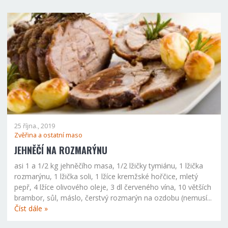
25 října., 2019
Zvěřina a ostatní maso
JEHNĚČÍ NA ROZMARÝNU
asi 1 a 1/2 kg jehněčího masa, 1/2 lžičky tymiánu, 1 lžička
rozmarýnu, 1 lžička soli, 1 lžíce kremžské hořčice, mletý
pepř, 4 lžíce olivového oleje, 3 dl červeného vína, 10 větších
brambor, sůl, máslo, čerstvý rozmarýn na ozdobu (nemusí...
Číst dále »