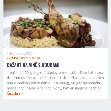
2 listopadu., 2020
Zvěřina a ostatní maso
BAŽANT NA VÍNĚ S HOUBAMI
1 bažant, 150 g anglické slaniny vcelku, sůl, 1 lžíce koření na
divočinu (zvěřinu), 1 větší cibule, 1 sklenička konzervovaných
hub v sladkokyselém nálevu (asi 300 g), 50 g rozpuštěného
másla, 1/2 l bílého vína, 1/2 l vody, tymián (nejlépe čerstvý)
Číst dále »