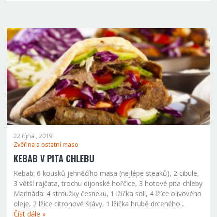
22 října., 2019
Zvěřina a ostatní maso
KEBAB V PITA CHLEBU
Kebab: 6 kousků jehněčího masa (nejlépe steaků), 2 cibule,
3 větší rajčata, trochu dijonské hořčice, 3 hotové pita chleby
Marináda: 4 stroužky česneku, 1 lžička soli, 4 lžíce olivového
oleje, 2 lžíce citronové šťávy, 1 lžička hrubě drceného...
Číst dále »