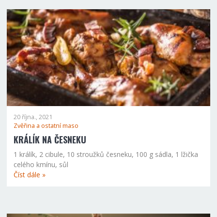
20 října., 2021
Zvěřina a ostatní maso
KRÁLÍK NA ČESNEKU
1 králík, 2 cibule, 10 stroužků česneku, 100 g sádla, 1 lžička
celého kmínu, sůl
Číst dále »