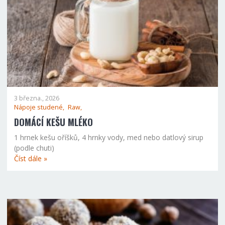
3 března., 2026
Nápoje studené,
Raw,
DOMÁCÍ KEŠU MLÉKO
1 hrnek kešu oříšků, 4 hrnky vody, med nebo datlový sirup
(podle chuti)
Číst dále »