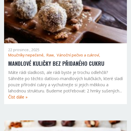
22 prosince., 2025
Moučníky nepečené,
Raw,
Vánoční pečivo a cukroví,
MANDLOVÉ KULIČKY BEZ PŘIDANÉHO CUKRU
Máte rádi sladkosti, ale rádi byste je trochu odlehčili?
Sáhněte po těchto datlovo-mandlových kuličkách, které sladí
pouze přírodní cukry a vychutnejte si jejich měkkou a
lahodnou strukturu. Budeme potřebovat: 2 hrnky sušených...
Číst dále »