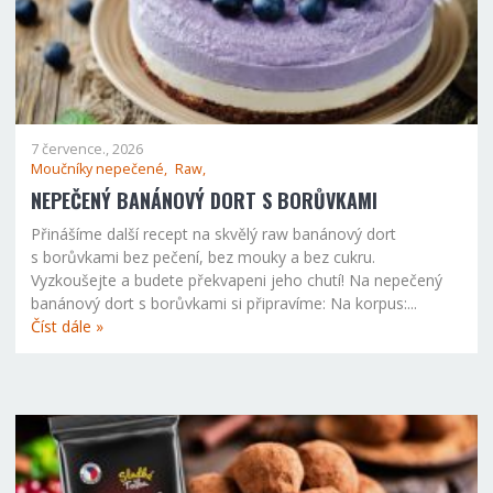
7 července., 2026
Moučníky nepečené,
Raw,
NEPEČENÝ BANÁNOVÝ DORT S BORŮVKAMI
Přinášíme další recept na skvělý raw banánový dort
s borůvkami bez pečení, bez mouky a bez cukru.
Vyzkoušejte a budete překvapeni jeho chutí! Na nepečený
banánový dort s borůvkami si připravíme: Na korpus:...
Číst dále »