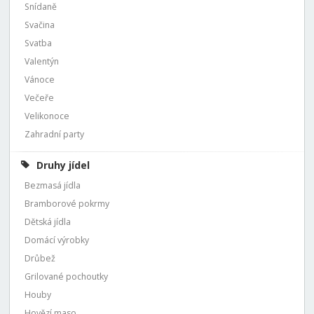
Snídaně
Svačina
Svatba
Valentýn
Vánoce
Večeře
Velikonoce
Zahradní party
Druhy jídel
Bezmasá jídla
Bramborové pokrmy
Dětská jídla
Domácí výrobky
Drůbež
Grilované pochoutky
Houby
Hovězí maso