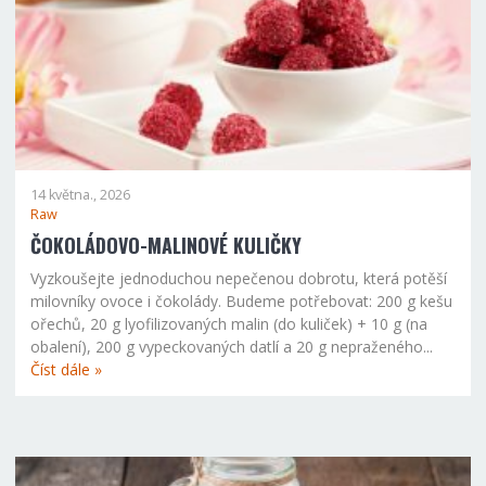
14 května., 2026
Raw
ČOKOLÁDOVO-MALINOVÉ KULIČKY
Vyzkoušejte jednoduchou nepečenou dobrotu, která potěší
milovníky ovoce i čokolády. Budeme potřebovat: 200 g kešu
ořechů, 20 g lyofilizovaných malin (do kuliček) + 10 g (na
obalení), 200 g vypeckovaných datlí a 20 g nepraženého...
Číst dále »