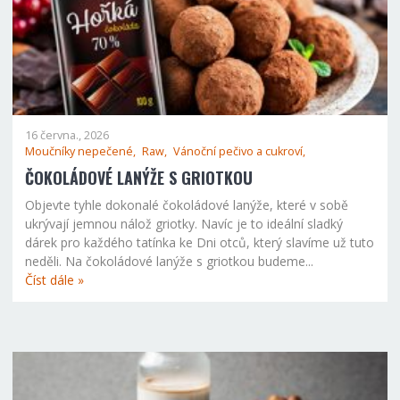
16 června., 2026
Moučníky nepečené,
Raw,
Vánoční pečivo a cukroví,
ČOKOLÁDOVÉ LANÝŽE S GRIOTKOU
Objevte tyhle dokonalé čokoládové lanýže, které v sobě
ukrývají jemnou nálož griotky. Navíc je to ideální sladký
dárek pro každého tatínka ke Dni otců, který slavíme už tuto
neděli. Na čokoládové lanýže s griotkou budeme...
Číst dále »