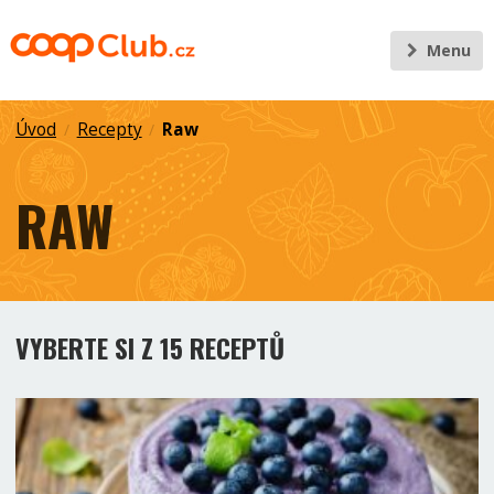
Menu
Úvod
Recepty
Raw
/
/
RAW
VYBERTE SI Z 15 RECEPTŮ