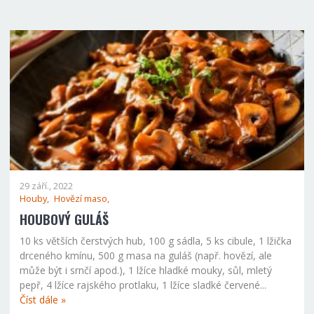
29 září., 2022
Houby,
Hovězí maso,
HOUBOVÝ GULÁŠ
10 ks větších čerstvých hub, 100 g sádla, 5 ks cibule, 1 lžička
drceného kmínu, 500 g masa na guláš (např. hovězí, ale
může být i srnčí apod.), 1 lžíce hladké mouky, sůl, mletý
pepř, 4 lžíce rajského protlaku, 1 lžíce sladké červené...
Číst dále »