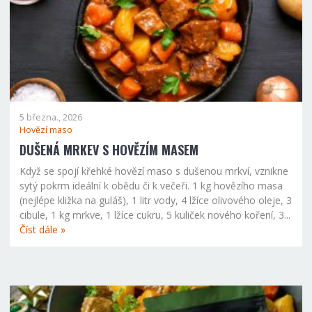
5 března., 2026
Hovězí maso
DUŠENÁ MRKEV S HOVĚZÍM MASEM
Když se spojí křehké hovězí maso s dušenou mrkví, vznikne
sytý pokrm ideální k obědu či k večeři. 1 kg hovězího masa
(nejlépe kližka na guláš), 1 litr vody, 4 lžíce olivového oleje, 3
cibule, 1 kg mrkve, 1 lžíce cukru, 5 kuliček nového koření, 3...
Číst dále »