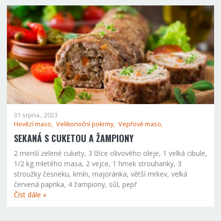
31 srpna., 2023
Hovězí maso,
Velikonoční pokrmy,
Vepřové maso,
SEKANÁ S CUKETOU A ŽAMPIONY
2 menší zelené cukety, 3 lžíce olivového oleje, 1 velká cibule,
1/2 kg mletého masa, 2 vejce, 1 hrnek strouhanky, 3
stroužky česneku, kmín, majoránka, větší mrkev, velká
červená paprika, 4 žampiony, sůl, pepř
Číst dále »