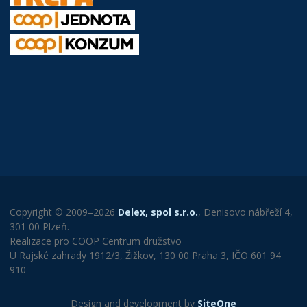
Copyright © 2009–2026
Delex, spol s.r.o.
, Denisovo nábřeží 4,
301 00 Plzeň.
Realizace pro COOP Centrum družstvo
U Rajské zahrady 1912/3, Žižkov, 130 00 Praha 3, IČO 601 94
910
Design and development by
SiteOne