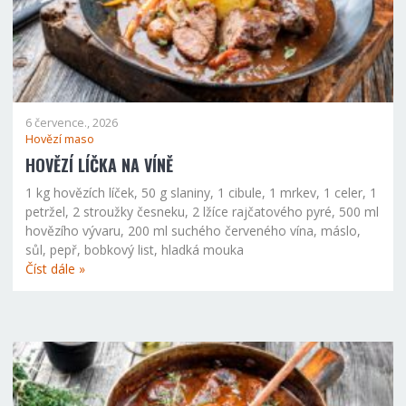
6 července., 2026
Hovězí maso
HOVĚZÍ LÍČKA NA VÍNĚ
1 kg hovězích líček, 50 g slaniny, 1 cibule, 1 mrkev, 1 celer, 1
petržel, 2 stroužky česneku, 2 lžíce rajčatového pyré, 500 ml
hovězího vývaru, 200 ml suchého červeného vína, máslo,
sůl, pepř, bobkový list, hladká mouka
Číst dále »