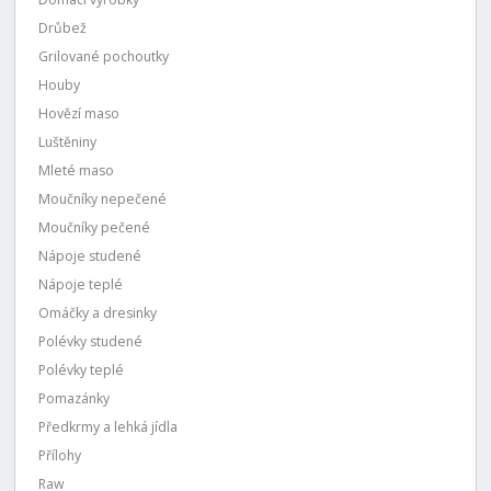
Drůbež
Grilované pochoutky
Houby
Hovězí maso
Luštěniny
Mleté maso
Moučníky nepečené
Moučníky pečené
Nápoje studené
Nápoje teplé
Omáčky a dresinky
Polévky studené
Polévky teplé
Pomazánky
Předkrmy a lehká jídla
Přílohy
Raw