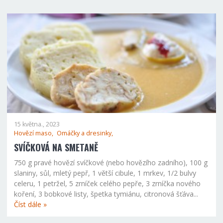
15 května., 2023
Hovězí maso,
Omáčky a dresinky,
SVÍČKOVÁ NA SMETANĚ
750 g pravé hovězí svíčkové (nebo hovězího zadního), 100 g
slaniny, sůl, mletý pepř, 1 větší cibule, 1 mrkev, 1/2 bulvy
celeru, 1 petržel, 5 zrníček celého pepře, 3 zrníčka nového
koření, 3 bobkové listy, špetka tymiánu, citronová šťáva...
Číst dále »