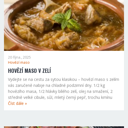
20 října., 2025
Hovězí maso
HOVĚZÍ MASO V ZELÍ
Vydejte se na cestu za sytou klasikou – hovězí maso s zelím
vás zaručeně nabije na chladné podzimní dny. 1/2 kg
hovězího masa, 1/2 hlávky bílého zelí, olej na smažení, 2
středně velké cibule, sůl, mletý černý pepř, trochu kmínu
Číst dále »