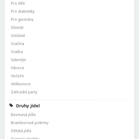
Pro děti
Pro diabetiky
Pro gurmány
Silvestr
Snídaně
Svačina
Svatba
Valentýn
Vánoce
Večeře
Velikonoce
Zahradní party
Druhy jídel
Bezmasá jídla
Bramborové pokrmy
Dětská jídla
Domácí výrobky