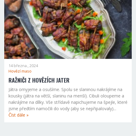
14 března., 2024
Hovězí maso
RAŽNIČI Z HOVĚZÍCH JATER
Játra omyjeme a osušíme. Spolu se slaninou nakrájíme na
kousky (játra na větší, slaninu na menší). Cibuli oloupeme a
nakrájíme na dílky. Vše střídavě napichujeme na špejle, které
jsme předtím namočili do vody (aby se nepřipalovaly)...
Číst dále »