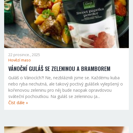
22 prosince., 2025
Hovězí maso
VÁNOČNÍ GULÁŠ SE ZELENINOU A BRAMBOREM
Guláš o Vánocích?! Ne, nezbláznili jsme se. Každému kuba
nebo ryba nechutná, ale takový poctivý gulášek vylepšený o
kořenovou zeleninu pro něj bude naopak opravdovou
sváteční pochoutkou. Na guláš se zeleninou (a...
Číst dále »