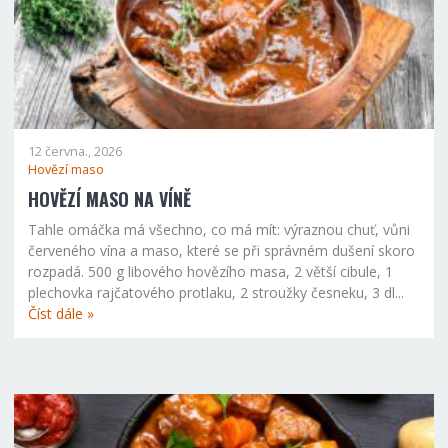
12 června., 2026
Hovězí maso
HOVĚZÍ MASO NA VÍNĚ
Tahle omáčka má všechno, co má mít: výraznou chuť, vůni
červeného vína a maso, které se při správném dušení skoro
rozpadá. 500 g libového hovězího masa, 2 větší cibule, 1
plechovka rajčatového protlaku, 2 stroužky česneku, 3 dl...
Číst dále »