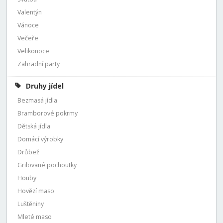
Valentýn
Vánoce
Večeře
Velikonoce
Zahradní party
Druhy jídel
Bezmasá jídla
Bramborové pokrmy
Dětská jídla
Domácí výrobky
Drůbež
Grilované pochoutky
Houby
Hovězí maso
Luštěniny
Mleté maso