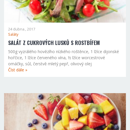
24 dubna., 2017
Saláty
SALÁT Z CUKROVÝCH LUSKŮ S ROSTBÍFEM
500g vyzrálého hovězího nízkého roštěnce, 1 lžíce dijonské
hořčice, 1 lžíce červeného vína, ½ lžíce worcestrové
omáčky, sůl, čerstvě mletý pepř, olivový olej
Číst dále »