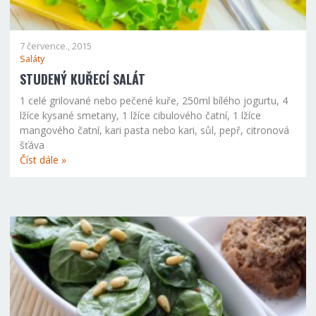
7 července., 2015
Saláty
STUDENÝ KUŘECÍ SALÁT
1 celé grilované nebo pečené kuře, 250ml bílého jogurtu, 4
lžíce kysané smetany, 1 lžíce cibulového čatní, 1 lžíce
mangového čatní, kari pasta nebo kari, sůl, pepř, citronová
šťáva
Číst dále »