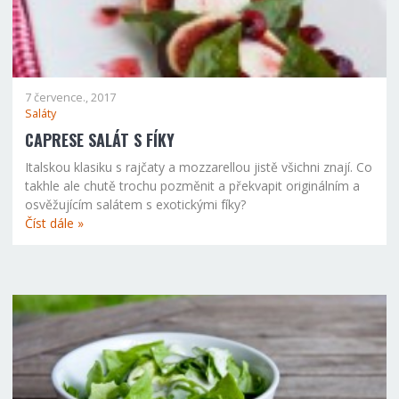
7 července., 2017
Saláty
CAPRESE SALÁT S FÍKY
Italskou klasiku s rajčaty a mozzarellou jistě všichni znají. Co
takhle ale chutě trochu pozměnit a překvapit originálním a
osvěžujícím salátem s exotickými fíky?
Číst dále »