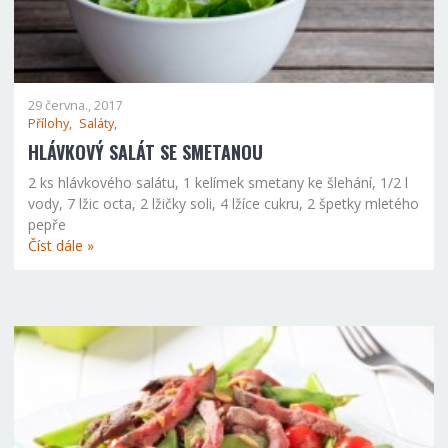
29 června., 2017
Přílohy,
Saláty,
HLÁVKOVÝ SALÁT SE SMETANOU
2 ks hlávkového salátu, 1 kelímek smetany ke šlehání, 1/2 l
vody, 7 lžic octa, 2 lžičky soli, 4 lžíce cukru, 2 špetky mletého
pepře
Číst dále »