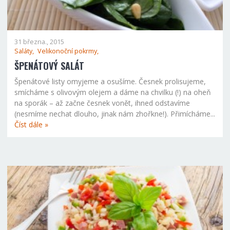
31 března., 2015
Saláty,
Velikonoční pokrmy,
ŠPENÁTOVÝ SALÁT
Špenátové listy omyjeme a osušíme. Česnek prolisujeme,
smícháme s olivovým olejem a dáme na chvilku (!) na oheň
na sporák – až začne česnek vonět, ihned odstavíme
(nesmíme nechat dlouho, jinak nám zhořkne!). Přimícháme...
Číst dále »