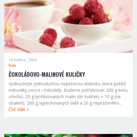
14 května., 2026
Raw
ČOKOLÁDOVO-MALINOVÉ KULIČKY
Vyzkoušejte jednoduchou nepečenou dobrotu, která potěší
milovníky ovoce i čokolády. Budeme potřebovat: 200 g kešu
ořechů, 20 g lyofilizovaných malin (do kuliček) + 10 g (na
obalení), 200 g vypeckovaných datlí a 20 g nepraženého...
Číst dále »