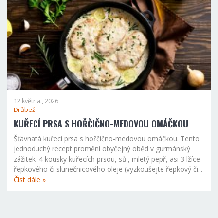
12 května., 2026
Drůbež
KUŘECÍ PRSA S HOŘČIČNO-MEDOVOU OMÁČKOU
Šťavnatá kuřecí prsa s hořčično-medovou omáčkou. Tento
jednoduchý recept promění obyčejný oběd v gurmánský
zážitek. 4 kousky kuřecích prsou, sůl, mletý pepř, asi 3 lžíce
řepkového či slunečnicového oleje (vyzkoušejte řepkový či...
Číst dále »