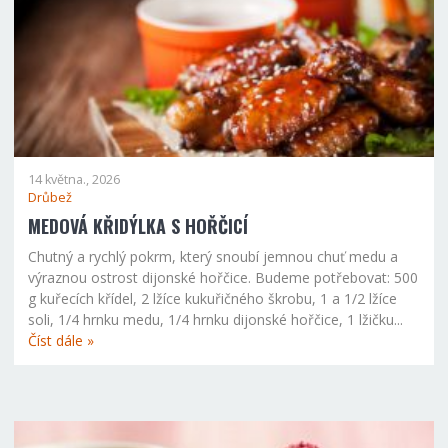
14 května., 2026
Drůbež
MEDOVÁ KŘIDÝLKA S HOŘČICÍ
Chutný a rychlý pokrm, který snoubí jemnou chuť medu a
výraznou ostrost dijonské hořčice. Budeme potřebovat: 500
g kuřecích křídel, 2 lžíce kukuřičného škrobu, 1 a 1/2 lžíce
soli, 1/4 hrnku medu, 1/4 hrnku dijonské hořčice, 1 lžičku...
Číst dále »