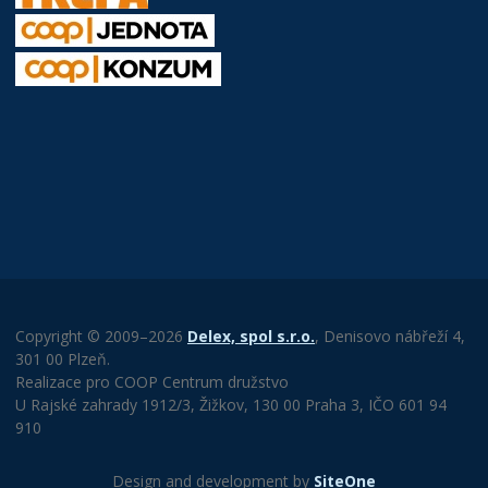
Copyright © 2009–2026
Delex, spol s.r.o.
, Denisovo nábřeží 4,
301 00 Plzeň.
Realizace pro COOP Centrum družstvo
U Rajské zahrady 1912/3, Žižkov, 130 00 Praha 3, IČO 601 94
910
Design and development by
SiteOne