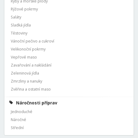
Ryby a mořské plody
Rýžové pokrmy
Saláty
Sladká jídla
Těstoviny
Vánoční pečivo a cukroví
Velikonoční pokrmy
Vepřové maso
Zavařování a nakládání
Zeleninová jídla
Zmrzliny a nanuky
Zvěřina a ostatní maso
Náročnosti příprav
Jednoduché
Náročné
Střední