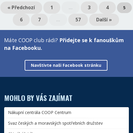
« Předchozí
1
…
3
4
5
6
7
…
57
Další »
Máte COOP club rádi?
Přidejte se k fanouškům
na Facebooku.
Navštivte naši Facebook stránku
MOHLO BY VÁS ZAJÍMAT
Nákupní centrála COOP Centrum
Svaz českých a moravských spotřebních družstev