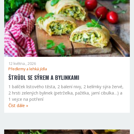
12 května., 2026
Předkrmy a lehká jídla
ŠTRŮDL SE SÝREM A BYLINKAMI
1 balíček listového těsta, 2 balení nivy, 2 kelímky sýra žervé,
2 hrsti zelených bylinek (petrželka, pažitka, jarní cibulka…) a
1 vejce na potření
Číst dále »