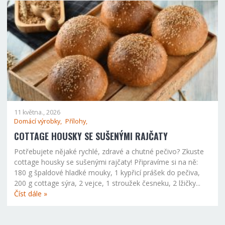
11 května., 2026
Domácí výrobky,
Přílohy,
COTTAGE HOUSKY SE SUŠENÝMI RAJČATY
Potřebujete nějaké rychlé, zdravé a chutné pečivo? Zkuste
cottage housky se sušenými rajčaty! Připravíme si na ně:
180 g špaldové hladké mouky, 1 kypřicí prášek do pečiva,
200 g cottage sýra, 2 vejce, 1 stroužek česneku, 2 lžičky...
Číst dále »