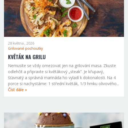
28 května., 2026
Grilované pochoutky
KVĚTÁK NA GRILU
Nemusíte se vždy omezovat jen na grilování masa. Zkuste
odlehčit a připravte si květákový „steak“. Je křupavý,
šťavnatý a správná marináda ho vyladí k dokonalosti. Na 4
porce si nachystáme: 1 střední květák, 1/3 hrnku olivového...
Číst dále »