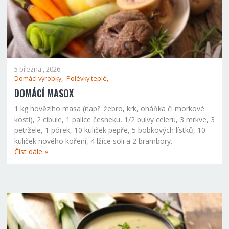
5 března., 2026
Domácí výrobky,
Polévky teplé,
DOMÁCÍ MASOX
1 kg hovězího masa (např. žebro, krk, oháňka či morkové
kosti), 2 cibule, 1 palice česneku, 1/2 bulvy celeru, 3 mrkve, 3
petržele, 1 pórek, 10 kuliček pepře, 5 bobkových lístků, 10
kuliček nového koření, 4 lžíce soli a 2 brambory.
Číst dále »