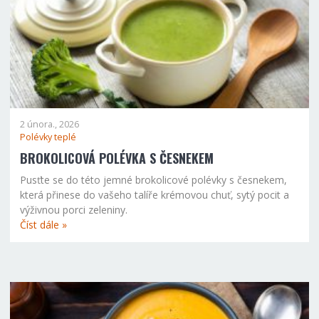
2 února., 2026
Polévky teplé
BROKOLICOVÁ POLÉVKA S ČESNEKEM
Pusťte se do této jemné brokolicové polévky s česnekem,
která přinese do vašeho talíře krémovou chuť, sytý pocit a
výživnou porci zeleniny.
Číst dále »