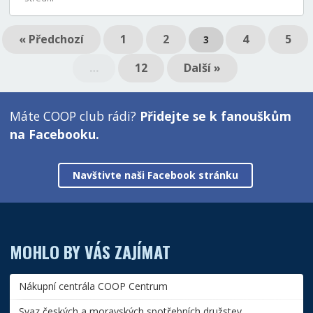
« Předchozí
1
2
4
5
3
…
12
Další »
Máte COOP club rádi?
Přidejte se k fanouškům
na Facebooku.
Navštivte naši Facebook stránku
MOHLO BY VÁS ZAJÍMAT
Nákupní centrála COOP Centrum
Svaz českých a moravských spotřebních družstev