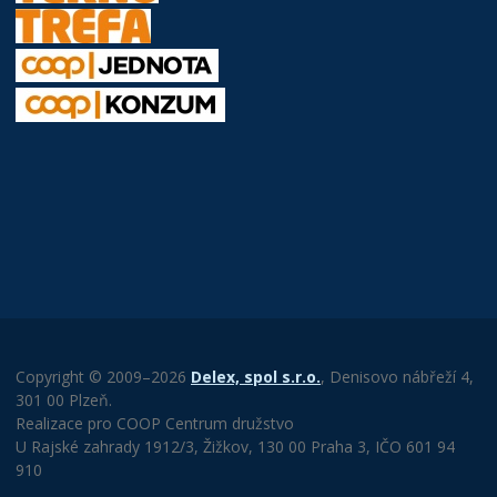
Copyright © 2009–2026
Delex, spol s.r.o.
, Denisovo nábřeží 4,
301 00 Plzeň.
Realizace pro COOP Centrum družstvo
U Rajské zahrady 1912/3, Žižkov, 130 00 Praha 3, IČO 601 94
910