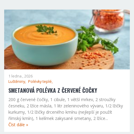
1 ledna., 2026
Luštěniny,
Polévky teplé,
SMETANOVÁ POLÉVKA Z ČERVENÉ ČOČKY
200 g červené čočky, 1 cibule, 1 větší mrkev, 2 stroužky
česneku, 2 lžíce másla, 1 litr zeleninového vývaru, 1/2 lžičky
kurkumy, 1/2 lžičky drceného kmínu (nejlepší je použít
římský kmín), 1 kelímek zakysané smetany, 2 lžíce...
Číst dále »