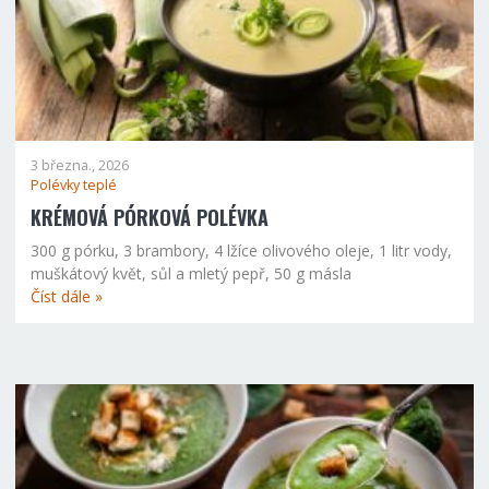
3 března., 2026
Polévky teplé
KRÉMOVÁ PÓRKOVÁ POLÉVKA
300 g pórku, 3 brambory, 4 lžíce olivového oleje, 1 litr vody,
muškátový květ, sůl a mletý pepř, 50 g másla
Číst dále »