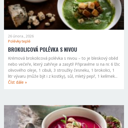
26 února., 2026
Polévky teplé
BROKOLICOVÁ POLÉVKA S NIVOU
Krémová brokolicová polévka s nivou – to je bleskový oběd
nebo večeře, který zahřeje a zasytí! Připravíme si na ni: 6 lžic
olivového oleje, 1 cibuli, 3 stroužky česneku, 1 brokolici, 1
litr vývaru (může být i z kostky), sůl, mletý pepř, 1 kelímek...
Číst dále »