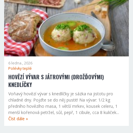
6 ledna., 2026
Polévky teplé
HOVĚZÍ VÝVAR S JÁTROVÝMI (DROŽĎOVÝMI)
KNEDLÍČKY
Voňavý hovězí vývar s knedlíčky je sázka na jistotu pro
chladné dny. Pojďte se do něj pustit! Na vývar: 1/2 kg
předního hovězího masa, 1 větší mrkev, kousek celeru, 1
menší kořenová petržel, sůl, pepř, 1 cibule, cca 8 kuliček...
Číst dále »