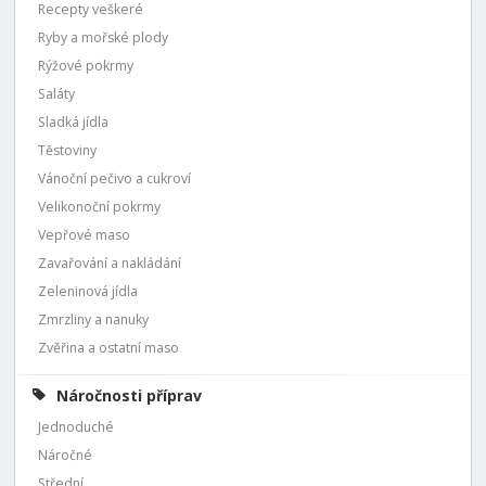
Recepty veškeré
Ryby a mořské plody
Rýžové pokrmy
Saláty
Sladká jídla
Těstoviny
Vánoční pečivo a cukroví
Velikonoční pokrmy
Vepřové maso
Zavařování a nakládání
Zeleninová jídla
Zmrzliny a nanuky
Zvěřina a ostatní maso
Náročnosti příprav
Jednoduché
Náročné
Střední