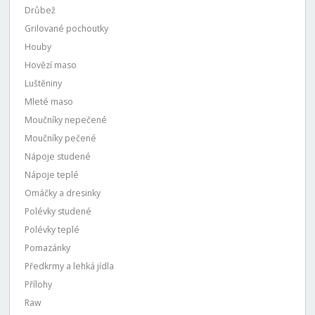
Drůbež
Grilované pochoutky
Houby
Hovězí maso
Luštěniny
Mleté maso
Moučníky nepečené
Moučníky pečené
Nápoje studené
Nápoje teplé
Omáčky a dresinky
Polévky studené
Polévky teplé
Pomazánky
Předkrmy a lehká jídla
Přílohy
Raw