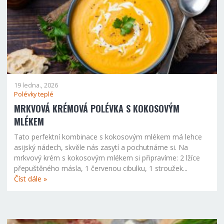
19 ledna., 2026
Polévky teplé
MRKVOVÁ KRÉMOVÁ POLÉVKA S KOKOSOVÝM
MLÉKEM
Tato perfektní kombinace s kokosovým mlékem má lehce
asijský nádech, skvěle nás zasytí a pochutnáme si. Na
mrkvový krém s kokosovým mlékem si připravíme: 2 lžíce
přepuštěného másla, 1 červenou cibulku, 1 stroužek...
Číst dále »