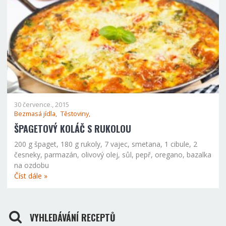
30 července., 2015
Bezmasá jídla,
Těstoviny,
ŠPAGETOVÝ KOLÁČ S RUKOLOU
200 g špaget, 180 g rukoly, 7 vajec, smetana, 1 cibule, 2
česneky, parmazán, olivový olej, sůl, pepř, oregano, bazalka
na ozdobu
Číst dále »
VYHLEDÁVÁNÍ RECEPTŮ