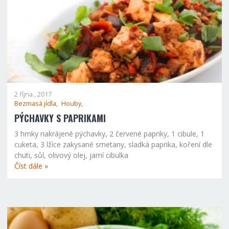
2 října., 2017
Bezmasá jídla,
Houby,
PÝCHAVKY S PAPRIKAMI
3 hrnky nakrájené pýchavky, 2 červené papriky, 1 cibule, 1
cuketa, 3 lžíce zakysané smetany, sladká paprika, koření dle
chuti, sůl, olivový olej, jarní cibulka
Číst dále »