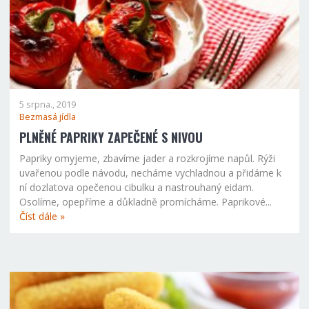
5 srpna., 2019
Bezmasá jídla
PLNĚNÉ PAPRIKY ZAPEČENÉ S NIVOU
Papriky omyjeme, zbavíme jader a rozkrojíme napůl. Rýži
uvařenou podle návodu, necháme vychladnou a přidáme k
ní dozlatova opečenou cibulku a nastrouhaný eidam.
Osolíme, opepříme a důkladně promícháme. Paprikové...
Číst dále »