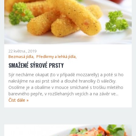
22 května., 2019
Bezmasá jídla,
Předkrmy a lehká jídla,
SMAŽENÉ SÝROVÉ PRSTY
Sýr necháme okapat (to v případě mozzarelly) a poté si ho
nakrájíme na asi prst silné a dlouhé hranolky či válečky.
Osolíme je a obalíme v mouce smíchané s trošku mletého
barevného pepře, v rozšlehaných vejcích a na závěr ve...
Číst dále »