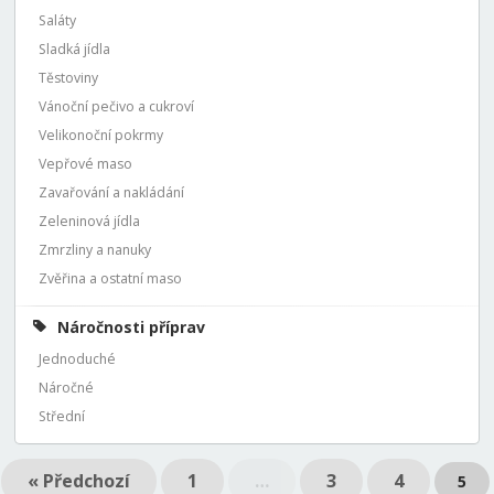
Saláty
Sladká jídla
Těstoviny
Vánoční pečivo a cukroví
Velikonoční pokrmy
Vepřové maso
Zavařování a nakládání
Zeleninová jídla
Zmrzliny a nanuky
Zvěřina a ostatní maso
Náročnosti příprav
Jednoduché
Náročné
Střední
« Předchozí
1
…
3
4
5