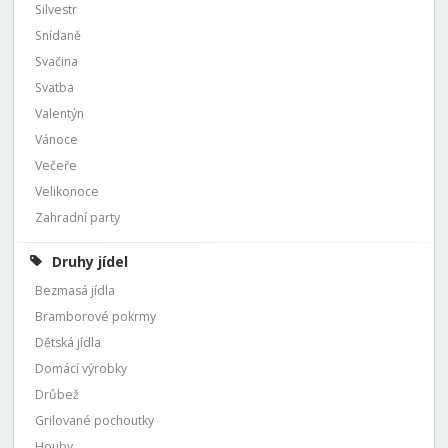
Silvestr
Snídaně
Svačina
Svatba
Valentýn
Vánoce
Večeře
Velikonoce
Zahradní party
Druhy jídel
Bezmasá jídla
Bramborové pokrmy
Dětská jídla
Domácí výrobky
Drůbež
Grilované pochoutky
Houby