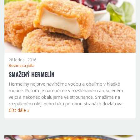
28 ledna., 2016
Bezmasá jídla
SMAŽENÝ HERMELÍN
Hermelíny nejprve navlhčíme vodou a obalíme v hladké
mouce. Potom je namočíme v rozšlehaném a osoleném
vejci a nakonec obalujeme ve strouhance. Smažíme na
rozpáleném oleji nebo tuku po obou stranách dozlatova...
Číst dále »