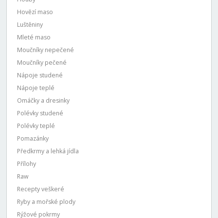
Hovězí maso
Luštěniny
Mleté maso
Moučníky nepečené
Moučníky pečené
Nápoje studené
Nápoje teplé
Omáčky a dresinky
Polévky studené
Polévky teplé
Pomazánky
Předkrmy a lehká jídla
Přílohy
Raw
Recepty veškeré
Ryby a mořské plody
Rýžové pokrmy