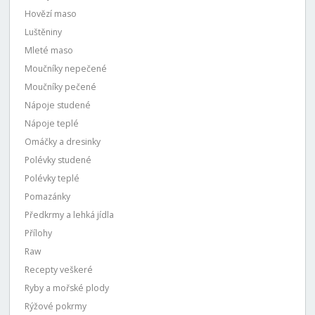
Hovězí maso
Luštěniny
Mleté maso
Moučníky nepečené
Moučníky pečené
Nápoje studené
Nápoje teplé
Omáčky a dresinky
Polévky studené
Polévky teplé
Pomazánky
Předkrmy a lehká jídla
Přílohy
Raw
Recepty veškeré
Ryby a mořské plody
Rýžové pokrmy