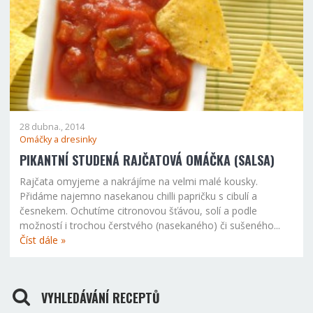
28 dubna., 2014
Omáčky a dresinky
PIKANTNÍ STUDENÁ RAJČATOVÁ OMÁČKA (SALSA)
Rajčata omyjeme a nakrájíme na velmi malé kousky.
Přidáme najemno nasekanou chilli papričku s cibulí a
česnekem. Ochutíme citronovou šťávou, solí a podle
možností i trochou čerstvého (nasekaného) či sušeného...
Číst dále »
VYHLEDÁVÁNÍ RECEPTŮ