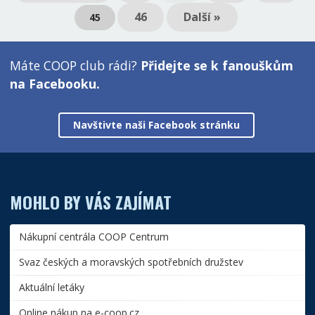
46
Další »
45
Máte COOP club rádi?
Přidejte se k fanouškům
na Facebooku.
Navštivte naši Facebook stránku
MOHLO BY VÁS ZAJÍMAT
Nákupní centrála COOP Centrum
Svaz českých a moravských spotřebních družstev
Aktuální letáky
Online nákup na e-coop.cz