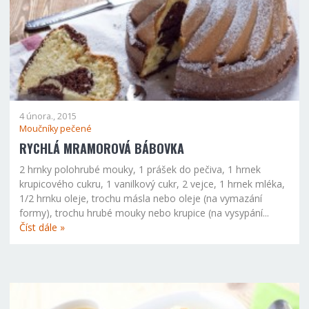
4 února., 2015
Moučníky pečené
RYCHLÁ MRAMOROVÁ BÁBOVKA
2 hrnky polohrubé mouky, 1 prášek do pečiva, 1 hrnek
krupicového cukru, 1 vanilkový cukr, 2 vejce, 1 hrnek mléka,
1/2 hrnku oleje, trochu másla nebo oleje (na vymazání
formy), trochu hrubé mouky nebo krupice (na vysypání...
Číst dále »