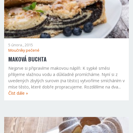
5 února., 2015
Moučníky pečené
MAKOVÁ BUCHTA
Nejprve si připravíme makovou náplň: K sypké směsi
přilijeme vlažnou vodu a důkladně promícháme. Nyní si z
uvedených zbylých surovin (na těsto) vytvoříme smícháním v
míse těsto, které dobře propracujeme. Rozdělíme na dva...
Číst dále »