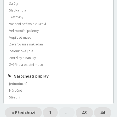
Saláty
Sladká jídla
Těstoviny
Vánoční pečivo a cukroví
Velikonoční pokrmy
Vepřové maso
Zavařování a nakládání
Zeleninová jídla
Zmrzliny a nanuky
Zvěřina a ostatní maso
Náročnosti příprav
Jednoduché
Náročné
Střední
« Předchozí
1
…
43
44