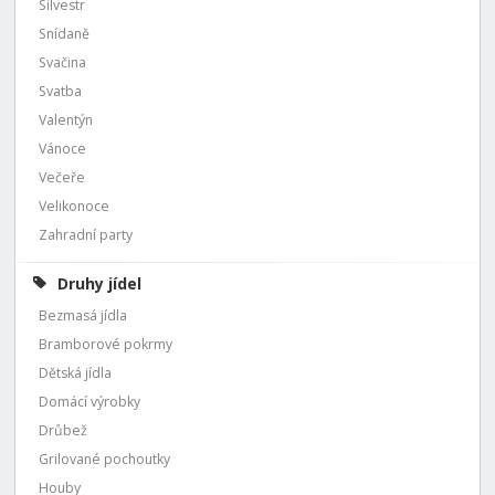
Silvestr
Snídaně
Svačina
Svatba
Valentýn
Vánoce
Večeře
Velikonoce
Zahradní party
Druhy jídel
Bezmasá jídla
Bramborové pokrmy
Dětská jídla
Domácí výrobky
Drůbež
Grilované pochoutky
Houby