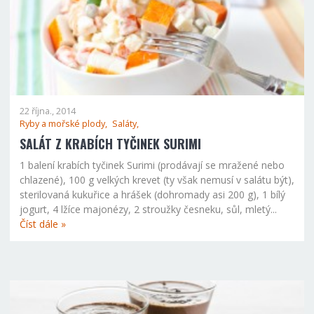
22 října., 2014
Ryby a mořské plody,
Saláty,
SALÁT Z KRABÍCH TYČINEK SURIMI
1 balení krabích tyčinek Surimi (prodávají se mražené nebo
chlazené), 100 g velkých krevet (ty však nemusí v salátu být),
sterilovaná kukuřice a hrášek (dohromady asi 200 g), 1 bílý
jogurt, 4 lžíce majonézy, 2 stroužky česneku, sůl, mletý...
Číst dále »