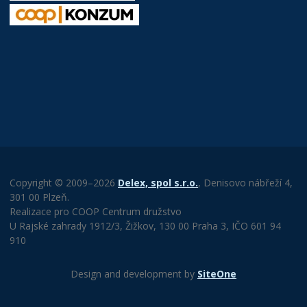
Copyright © 2009–2026
Delex, spol s.r.o.
, Denisovo nábřeží 4,
301 00 Plzeň.
Realizace pro COOP Centrum družstvo
U Rajské zahrady 1912/3, Žižkov, 130 00 Praha 3, IČO 601 94
910
Design and development by
SiteOne