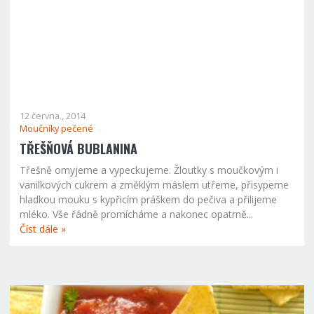
12 června., 2014
Moučníky pečené
TŘEŠŇOVÁ BUBLANINA
Třešně omyjeme a vypeckujeme. Žloutky s moučkovým i
vanilkových cukrem a změklým máslem utřeme, přisypeme
hladkou mouku s kypřicím práškem do pečiva a přilijeme
mléko. Vše řádně promícháme a nakonec opatrně...
Číst dále »