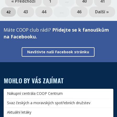
« Předchozí
1
…
40
41
43
44
…
46
Další »
42
Máte COOP club rádi?
Přidejte se k fanouškům
na Facebooku.
Navštivte naši Facebook stránku
MOHLO BY VÁS ZAJÍMAT
Nákupní centrála COOP Centrum
Svaz českých a moravských spotřebních družstev
Aktuální letáky