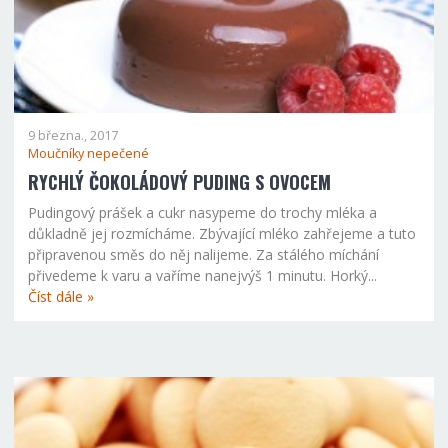
9 března., 2017
Moučníky nepečené
RYCHLÝ ČOKOLÁDOVÝ PUDING S OVOCEM
Pudingový prášek a cukr nasypeme do trochy mléka a
důkladně jej rozmícháme. Zbývající mléko zahřejeme a tuto
připravenou směs do něj nalijeme. Za stálého míchání
přivedeme k varu a vaříme nanejvýš 1 minutu. Horký...
Číst dále »