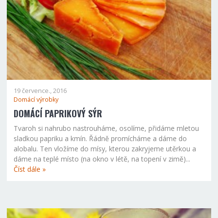
19 července., 2016
Domácí výrobky
DOMÁCÍ PAPRIKOVÝ SÝR
Tvaroh si nahrubo nastrouháme, osolíme, přidáme mletou
sladkou papriku a kmín. Řádně promícháme a dáme do
alobalu. Ten vložíme do mísy, kterou zakryjeme utěrkou a
dáme na teplé místo (na okno v létě, na topení v zimě)...
Číst dále »