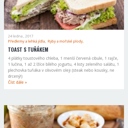
24 ledna., 2017
Předkrmy a lehká jídla,
Ryby a mořské plody,
TOAST S TUŇÁKEM
4 plátky toustového chleba, 1 menší červená cibule, 1 rajče,
1 lučina, 1 až 2 lžíce bílého jogurtu, 4 listy zeleného salátu, 1
plechovka tuňáka v olivovém oleji (steak nebo kousky, ne
drcený!)
Číst dále »