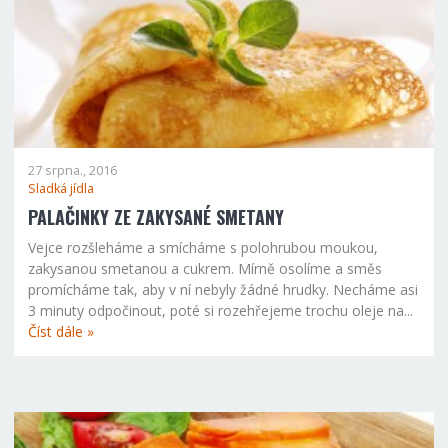
27 srpna., 2016
Sladká jídla
PALAČINKY ZE ZAKYSANÉ SMETANY
Vejce rozšleháme a smícháme s polohrubou moukou,
zakysanou smetanou a cukrem. Mírně osolíme a směs
promícháme tak, aby v ní nebyly žádné hrudky. Necháme asi
3 minuty odpočinout, poté si rozehřejeme trochu oleje na...
Číst dále »