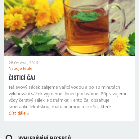
28 června., 2016
Nápoje teplé
ČISTICÍ ČAJ
Nálevový sáček zalijeme vařicí vodou a po 10 minutách
vyluhování sáček vyjmeme. Ihned podáváme. Připravujeme
vždy čerstvý šálek. Poznámka: Tento čaj obsahuje
smetanku lékařskou, mátu peprnou a skořici, které...
Číst dále »
VYHLEDÁVÁNÍ RECEPTŮ