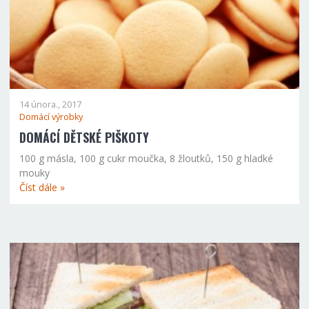
14 února., 2017
Domácí výrobky
DOMÁCÍ DĚTSKÉ PIŠKOTY
100 g másla, 100 g cukr moučka, 8 žloutků, 150 g hladké
mouky
Číst dále »