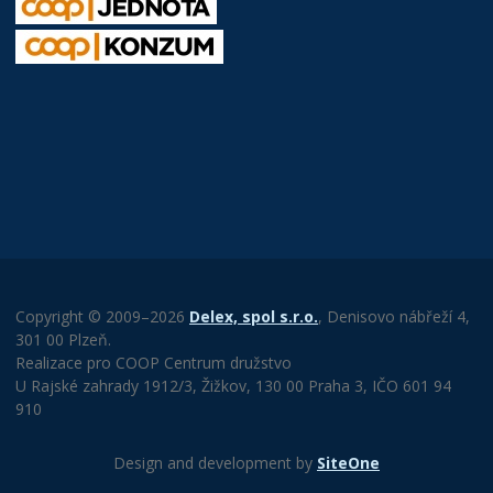
Copyright © 2009–2026
Delex, spol s.r.o.
, Denisovo nábřeží 4,
301 00 Plzeň.
Realizace pro COOP Centrum družstvo
U Rajské zahrady 1912/3, Žižkov, 130 00 Praha 3, IČO 601 94
910
Design and development by
SiteOne