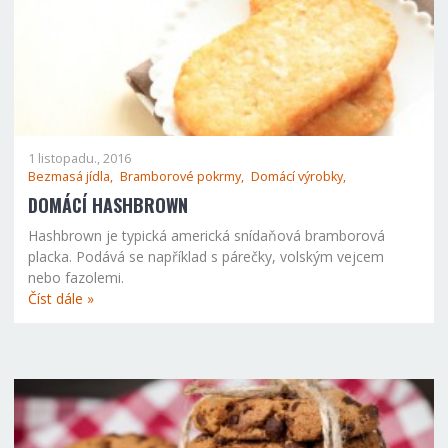
1 listopadu., 2016
Bezmasá jídla,
Bramborové pokrmy,
Domácí výrobky,
DOMÁCÍ HASHBROWN
Hashbrown je typická americká snídaňová bramborová
placka. Podává se například s párečky, volským vejcem
nebo fazolemi.
Číst dále »