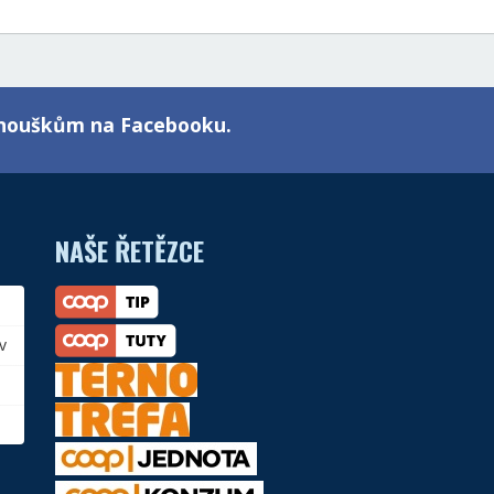
fanouškům na Facebooku.
NAŠE ŘETĚZCE
v