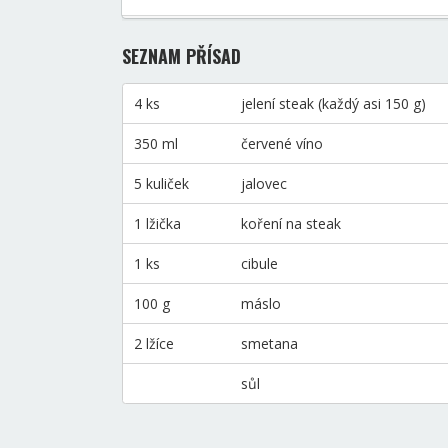
SEZNAM PŘÍSAD
4 ks
jelení steak (každý asi 150 g)
350 ml
červené víno
5 kuliček
jalovec
1 lžička
koření na steak
1 ks
cibule
100 g
máslo
2 lžíce
smetana
sůl