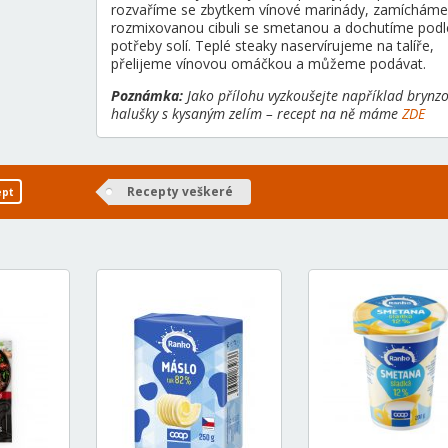
rozvaříme se zbytkem vínové marinády, zamícháme
rozmixovanou cibuli se smetanou a dochutíme podl
potřeby solí. Teplé steaky naservírujeme na talíře,
přelijeme vínovou omáčkou a můžeme podávat.
Poznámka:
Jako přílohu vyzkoušejte například brynz
halušky s kysaným zelím – recept na ně máme
ZDE
Recepty veškeré
ept