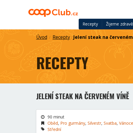
Recepty
Žijeme zdrav
Úvod
Recepty
Jelení steak na červeném
/
/
RECEPTY
JELENÍ STEAK NA ČERVENÉM VÍNĚ
90 minut
Oběd
,
Pro gurmány
,
Silvestr
,
Svatba
,
Vánoc
Střední