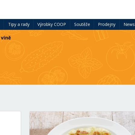
ě
Tipy a rady
Výrobky COOP
Soutěže
Prodejny
Newsl
 víně
e