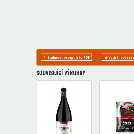
Stáhnout recept jako PDF
Vytisknout rec
SOUVISEJÍCÍ VÝROBKY