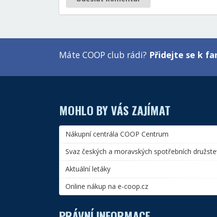
Máte COOP club rádi?
Přidejte se k 
MOHLO BY VÁS ZAJÍMAT
Nákupní centrála COOP Centrum
Svaz českých a moravských spotřebních družste
Aktuální letáky
Online nákup na e-coop.cz
PRÁVNÍ INFORMACE