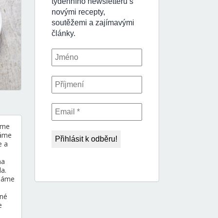
íme
háme
e a
na
a.
cháme
ané
e