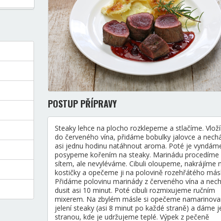
POSTUP PŘÍPRAVY
Steaky lehce na plocho rozklepeme a stlačíme. Vlož
do červeného vína, přidáme bobulky jalovce a nec
asi jednu hodinu natáhnout aroma. Poté je vyndám
posypeme kořením na steaky. Marinádu procedíme
sítem, ale nevyléváme. Cibuli oloupeme, nakrájíme 
kostičky a opečeme ji na polovině rozehřátého másl
Přidáme polovinu marinády z červeného vína a ne
dusit asi 10 minut. Poté cibuli rozmixujeme ručním
mixerem. Na zbylém másle si opečeme namarinov
jelení steaky (asi 8 minut po každé straně) a dáme j
stranou, kde je udržujeme teplé. Výpek z pečeně