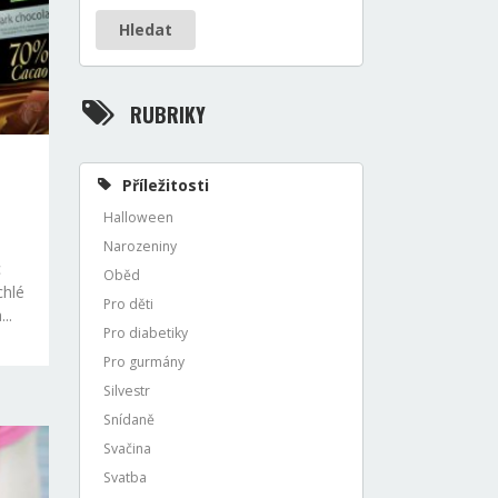
Hledat
RUBRIKY
Příležitosti
Halloween
Narozeniny
c
Oběd
chlé
Pro děti
..
Pro diabetiky
Pro gurmány
Silvestr
Snídaně
Svačina
Svatba