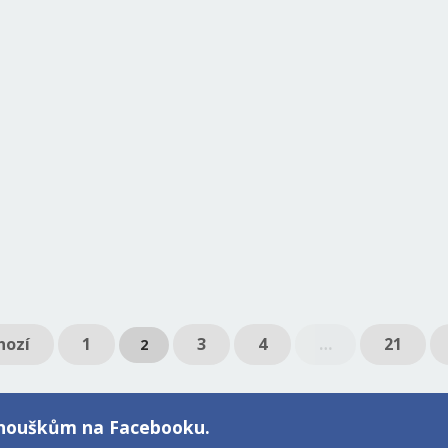
hozí
1
3
4
…
21
2
fanouškům na Facebooku.