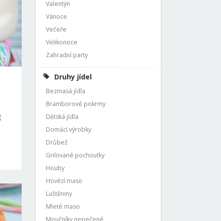
Valentýn
Vánoce
Večeře
Velikonoce
Zahradní party
Druhy jídel
Bezmasá jídla
Bramborové pokrmy
g
Dětská jídla
Domácí výrobky
Drůbež
Grilované pochoutky
Houby
Hovězí maso
Luštěniny
Mleté maso
Moučníky nepečené