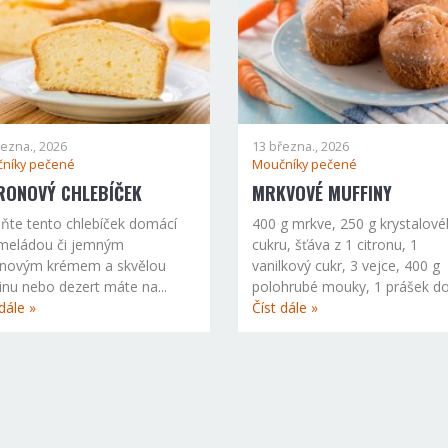
řezna., 2026
13 března., 2026
níky pečené
Moučníky pečené
RONOVÝ CHLEBÍČEK
MRKVOVÉ MUFFINY
ňte tento chlebíček domácí
400 g mrkve, 250 g krystalov
meládou či jemným
cukru, šťáva z 1 citronu, 1
onovým krémem a skvělou
vanilkový cukr, 3 vejce, 400 g
inu nebo dezert máte na...
polohrubé mouky, 1 prášek do.
dále »
Číst dále »