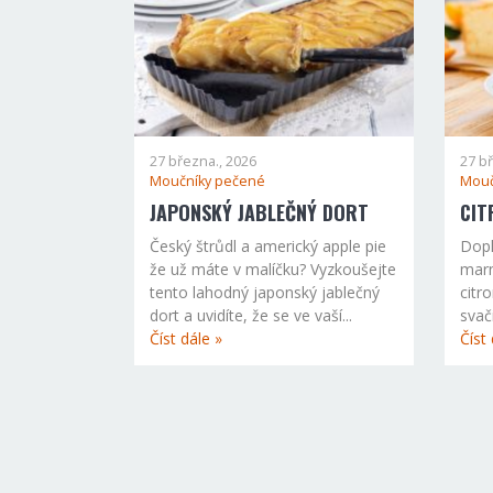
27 března., 2026
27 b
Moučníky pečené
Mouč
JAPONSKÝ JABLEČNÝ DORT
CIT
Český štrůdl a americký apple pie
Dopl
že už máte v malíčku? Vyzkoušejte
mar
tento lahodný japonský jablečný
citr
dort a uvidíte, že se ve vaší...
svač
Číst dále »
Číst 