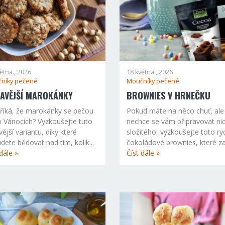
ětna., 2026
18 května., 2026
níky pečené
Moučníky pečené
AVĚJŠÍ MAROKÁNKY
BROWNIES V HRNEČKU
říká, že marokánky se pečou
Pokud máte na něco chuť, ale
o Vánocích? Vyzkoušejte tuto
nechce se vám připravovat ni
vější variantu, díky které
složitého, vyzkoušejte toto ry
dete bědovat nad tím, kolik...
čokoládové brownies, které za.
dále »
Číst dále »