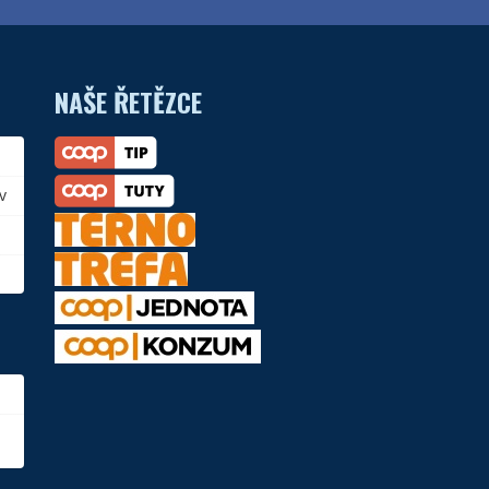
NAŠE ŘETĚZCE
v