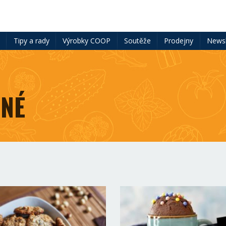
ě
Tipy a rady
Výrobky COOP
Soutěže
Prodejny
Newsl
NÉ