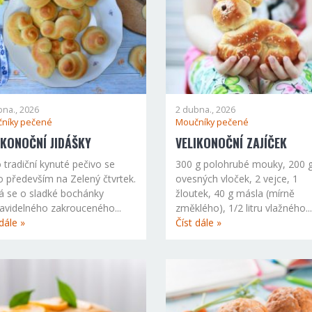
bna., 2026
2 dubna., 2026
níky pečené
Moučníky pečené
IKONOČNÍ JIDÁŠKY
VELIKONOČNÍ ZAJÍČEK
 tradiční kynuté pečivo se
300 g polohrubé mouky, 200 
o především na Zelený čtvrtek.
ovesných vloček, 2 vejce, 1
á se o sladké bochánky
žloutek, 40 g másla (mírně
avidelného zakrouceného...
změklého), 1/2 litru vlažného...
dále »
Číst dále »