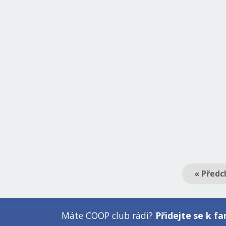
« Předc
Máte COOP club rádi?
Přidejte se k 