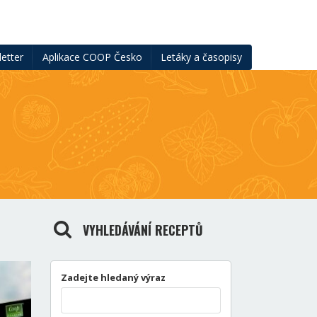
etter
Aplikace COOP Česko
Letáky a časopisy
VYHLEDÁVÁNÍ RECEPTŮ
Zadejte hledaný výraz