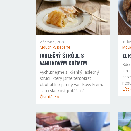
2 června., 2026
19 kv
Moučníky pečené
Mouč
JABLEČNÝ ŠTRŮDL S
ZDR
VANILKOVÝM KRÉMEM
Kdo 
jen 
Vychutnejme si křehký jablečný
zdra
štrúdl, který jsme tentokrát
nebu
obohatili o jemný vanilkový krém.
Číst 
Tato sladkost potěší oči i...
Číst dále »