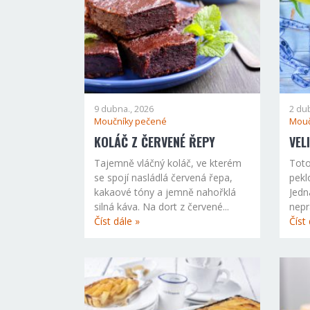
9 dubna., 2026
2 du
Moučníky pečené
Mouč
KOLÁČ Z ČERVENÉ ŘEPY
VEL
Tajemně vláčný koláč, ve kterém
Toto
se spojí nasládlá červená řepa,
pekl
kakaové tóny a jemně nahořklá
Jedn
silná káva. Na dort z červené...
nepr
Číst dále »
Číst 