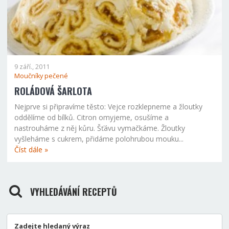
9 září., 2011
Moučníky pečené
ROLÁDOVÁ ŠARLOTA
Nejprve si připravíme těsto: Vejce rozklepneme a žloutky
oddělíme od bílků. Citron omyjeme, osušíme a
nastrouháme z něj kůru. Šťávu vymačkáme. Žloutky
vyšleháme s cukrem, přidáme polohrubou mouku...
Číst dále »
VYHLEDÁVÁNÍ RECEPTŮ
Zadejte hledaný výraz