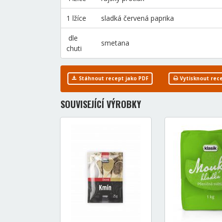
1 lžíce
sladká červená paprika
dle
smetana
chuti
Stáhnout recept jako PDF
Vytisknout rec
SOUVISEJÍCÍ VÝROBKY