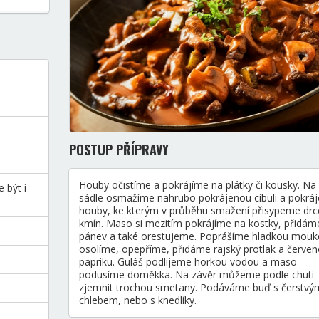
POSTUP PŘÍPRAVY
Houby očistíme a pokrájíme na plátky či kousky. Na
 být i
sádle osmažíme nahrubo pokrájenou cibuli a pokrá
houby, ke kterým v průběhu smažení přisypeme drc
kmín. Maso si mezitím pokrájíme na kostky, přidám
pánev a také orestujeme. Poprášíme hladkou mouk
osolíme, opepříme, přidáme rajský protlak a červe
papriku. Guláš podlijeme horkou vodou a maso
podusíme doměkka. Na závěr můžeme podle chuti
zjemnit trochou smetany. Podáváme buď s čerstvý
chlebem, nebo s knedlíky.