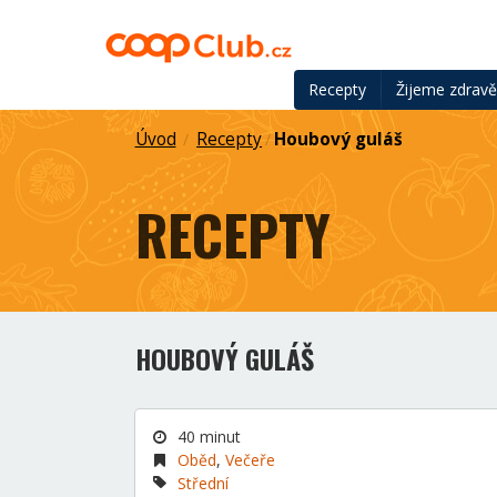
Recepty
Žijeme zdrav
Úvod
Recepty
Houbový guláš
/
/
RECEPTY
HOUBOVÝ GULÁŠ
40 minut
Oběd
,
Večeře
Střední