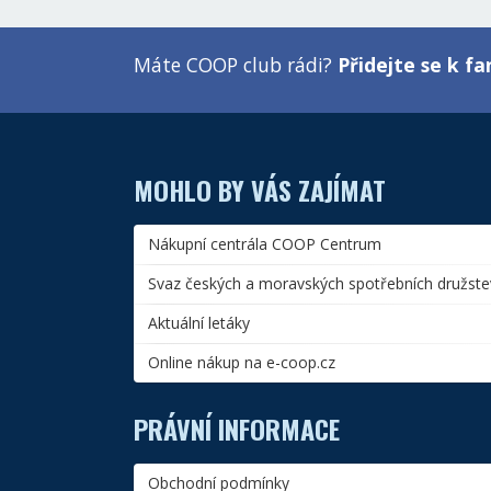
Máte COOP club rádi?
Přidejte se k 
MOHLO BY VÁS ZAJÍMAT
Nákupní centrála COOP Centrum
Svaz českých a moravských spotřebních družste
Aktuální letáky
Online nákup na e-coop.cz
PRÁVNÍ INFORMACE
Obchodní podmínky