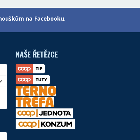
fanouškům na Facebooku.
NAŠE ŘETĚZCE
v