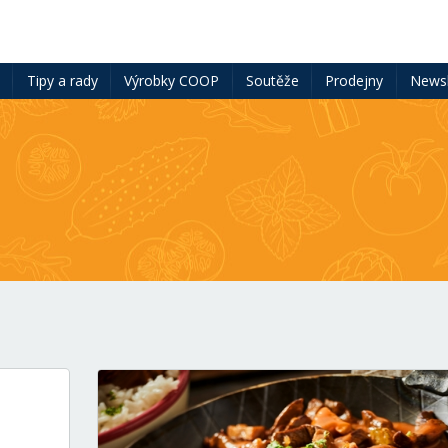
ě
Tipy a rady
Výrobky COOP
Soutěže
Prodejny
Newsl