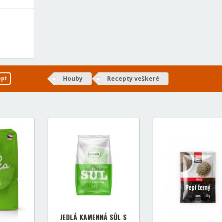
Houby
Recepty veškeré
ept
JEDLÁ KAMENNÁ SŮL S