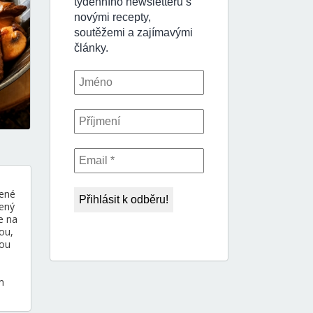
jené
ený
e na
ou,
nou
m