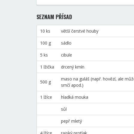
SEZNAM PŘÍSAD
10 ks
větší čerstvé houby
100 g
sádlo
5 ks
cibule
1 lžička
drcený kmín
maso na guláš (např. hovězí, ale může
500 g
srnčí apod.)
1 lžíce
hladká mouka
sůl
pepř mletý
4 lžíce
rajský protlak