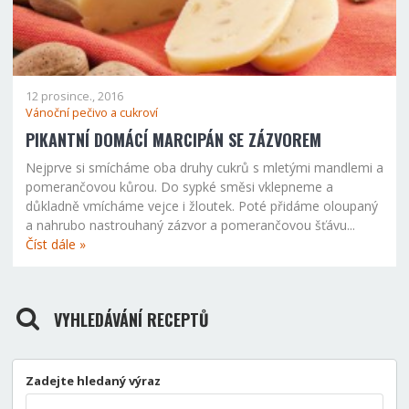
12 prosince., 2016
Vánoční pečivo a cukroví
PIKANTNÍ DOMÁCÍ MARCIPÁN SE ZÁZVOREM
Nejprve si smícháme oba druhy cukrů s mletými mandlemi a
pomerančovou kůrou. Do sypké směsi vklepneme a
důkladně vmícháme vejce i žloutek. Poté přidáme oloupaný
a nahrubo nastrouhaný zázvor a pomerančovou šťávu...
Číst dále »
VYHLEDÁVÁNÍ RECEPTŮ
Zadejte hledaný výraz