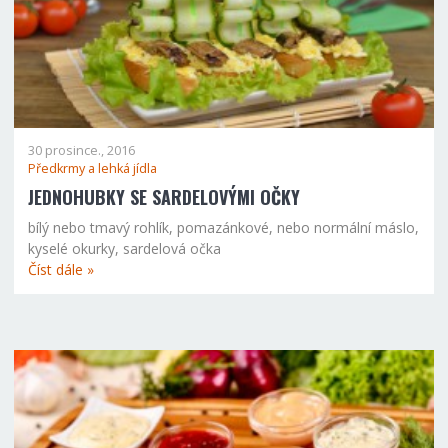
30 prosince., 2016
Předkrmy a lehká jídla
JEDNOHUBKY SE SARDELOVÝMI OČKY
bílý nebo tmavý rohlík, pomazánkové, nebo normální máslo,
kyselé okurky, sardelová očka
Číst dále »