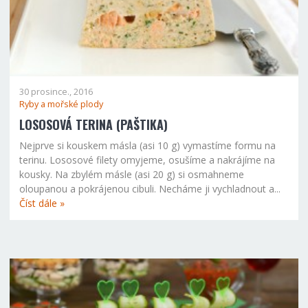
30 prosince., 2016
Ryby a mořské plody
LOSOSOVÁ TERINA (PAŠTIKA)
Nejprve si kouskem másla (asi 10 g) vymastíme formu na
terinu. Lososové filety omyjeme, osušíme a nakrájíme na
kousky. Na zbylém másle (asi 20 g) si osmahneme
oloupanou a pokrájenou cibuli. Necháme ji vychladnout a...
Číst dále »