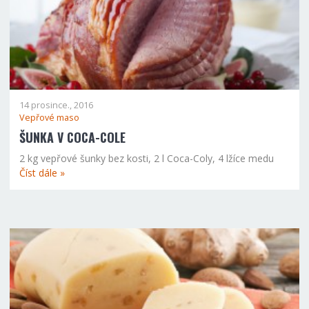
14 prosince., 2016
Vepřové maso
ŠUNKA V COCA-COLE
2 kg vepřové šunky bez kosti, 2 l Coca-Coly, 4 lžíce medu
Číst dále »