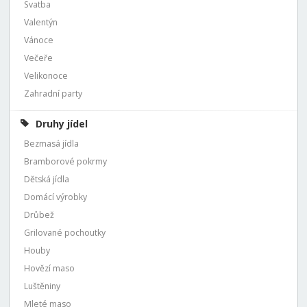
Svatba
Valentýn
Vánoce
Večeře
Velikonoce
Zahradní party
Druhy jídel
Bezmasá jídla
Bramborové pokrmy
Dětská jídla
Domácí výrobky
Drůbež
Grilované pochoutky
Houby
Hovězí maso
Luštěniny
Mleté maso