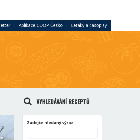
etter
Aplikace COOP Česko
Letáky a časopisy
VYHLEDÁVÁNÍ RECEPTŮ
Zadejte hledaný výraz