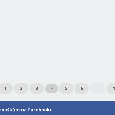
1
2
3
5
6
…
4
fanouškům na Facebooku.