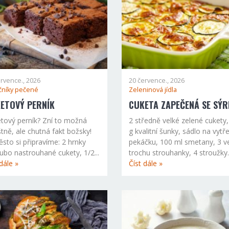
ervence., 2026
20 července., 2026
níky pečené
Zeleninová jídla
ETOVÝ PERNÍK
CUKETA ZAPEČENÁ SE SÝ
tový perník? Zní to možná
2 středně velké zelené cukety
štně, ale chutná fakt božsky!
g kvalitní šunky, sádlo na vytře
ěsto si připravíme: 2 hrnky
pekáčku, 100 ml smetany, 3 ve
ubo nastrouhané cukety, 1/2...
trochu strouhanky, 4 stroužky..
dále »
Číst dále »