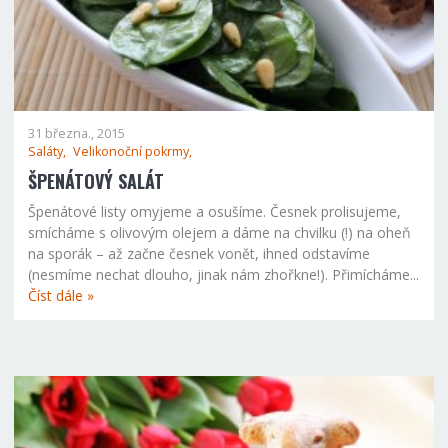
31 března., 2015
Saláty,
Velikonoční pokrmy,
ŠPENÁTOVÝ SALÁT
Špenátové listy omyjeme a osušíme. Česnek prolisujeme,
smícháme s olivovým olejem a dáme na chvilku (!) na oheň
na sporák – až začne česnek vonět, ihned odstavíme
(nesmíme nechat dlouho, jinak nám zhořkne!). Přimícháme...
Číst dále »