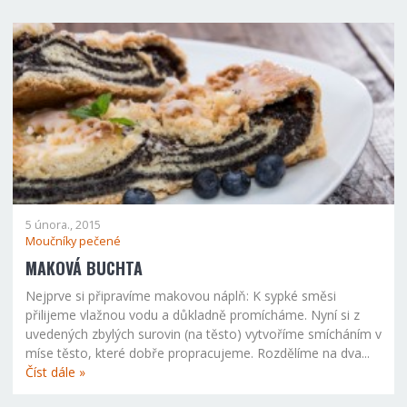
5 února., 2015
Moučníky pečené
MAKOVÁ BUCHTA
Nejprve si připravíme makovou náplň: K sypké směsi
přilijeme vlažnou vodu a důkladně promícháme. Nyní si z
uvedených zbylých surovin (na těsto) vytvoříme smícháním v
míse těsto, které dobře propracujeme. Rozdělíme na dva...
Číst dále »