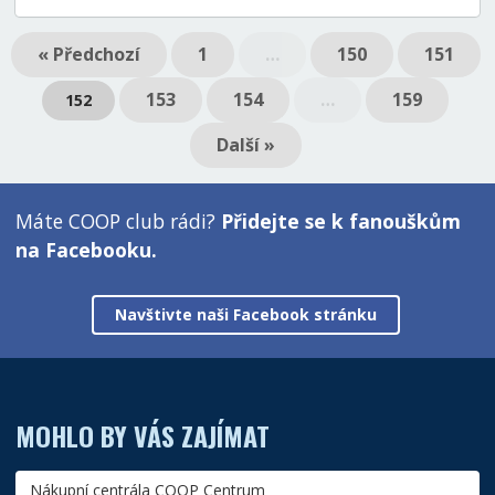
« Předchozí
1
…
150
151
153
154
…
159
152
Další »
Máte COOP club rádi?
Přidejte se k fanouškům
na Facebooku.
Navštivte naši Facebook stránku
MOHLO BY VÁS ZAJÍMAT
Nákupní centrála COOP Centrum