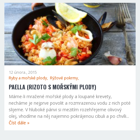
12 února., 2015
Ryby a mořské plody,
Rýžové pokrmy,
PAELLA (RIZOTO S MOŘSKÝMI PLODY)
Máme-li mražené mořské plody a loupané krevety,
necháme je nejprve povolit a rozmrazenou vodu z nich poté
slijeme. V hluboké pánvi si mezitím rozehřejeme olivový
olej, vhodíme na něj najemno pokrájenou cibuli a po chvíli...
Číst dále »