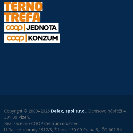
Copyright © 2009–2026
Delex, spol s.r.o.
, Denisovo nábřeží 4,
301 00 Plzeň.
Realizace pro COOP Centrum družstvo
U Rajské zahrady 1912/3, Žižkov, 130 00 Praha 3, IČO 601 94