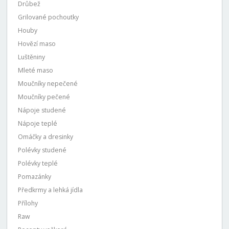
Drůbež
Grilované pochoutky
Houby
Hovězí maso
Luštěniny
Mleté maso
Moučníky nepečené
Moučníky pečené
Nápoje studené
Nápoje teplé
Omáčky a dresinky
Polévky studené
Polévky teplé
Pomazánky
Předkrmy a lehká jídla
Přílohy
Raw