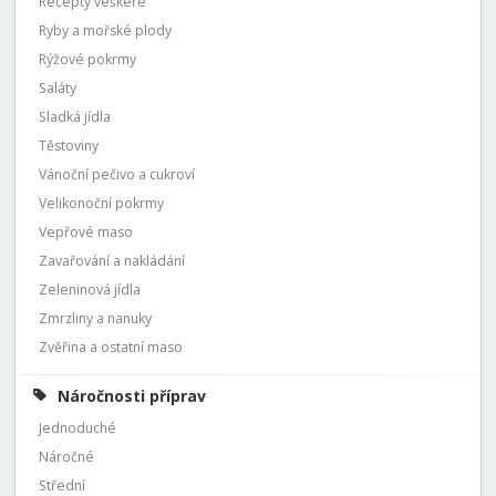
Recepty veškeré
Ryby a mořské plody
Rýžové pokrmy
Saláty
Sladká jídla
Těstoviny
Vánoční pečivo a cukroví
Velikonoční pokrmy
Vepřové maso
Zavařování a nakládání
Zeleninová jídla
Zmrzliny a nanuky
Zvěřina a ostatní maso
Náročnosti příprav
Jednoduché
Náročné
Střední