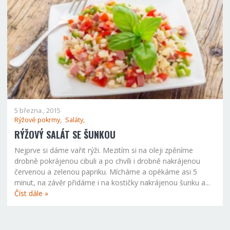
5 března., 2015
Rýžové pokrmy,
Saláty,
RÝŽOVÝ SALÁT SE ŠUNKOU
Nejprve si dáme vařit rýži. Mezitím si na oleji zpěníme
drobně pokrájenou cibuli a po chvíli i drobně nakrájenou
červenou a zelenou papriku. Mícháme a opékáme asi 5
minut, na závěr přidáme i na kostičky nakrájenou šunku a...
Číst dále »