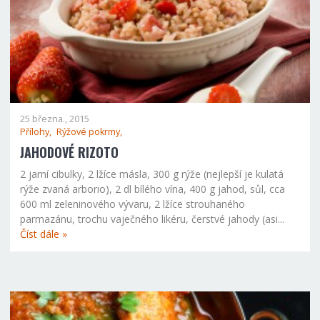
25 března., 2015
Přílohy,
Rýžové pokrmy,
JAHODOVÉ RIZOTO
2 jarní cibulky, 2 lžíce másla, 300 g rýže (nejlepší je kulatá
rýže zvaná arborio), 2 dl bílého vína, 400 g jahod, sůl, cca
600 ml zeleninového vývaru, 2 lžíce strouhaného
parmazánu, trochu vaječného likéru, čerstvé jahody (asi...
Číst dále »