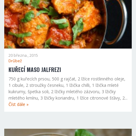
20 března., 2015
Drůbež
KUŘECÍ MASO JALFREZI
750 g kuřecích prsou, 500 g rajčat, 2 lžíce rostlinného oleje,
1 cibule, 2 stroužky česneku, 1 lžička chilli, 1 lžička mleté
kukrumy, špetka soli, 2 lžičky mletého zázvoru, 3 lžičky
mletého kmínu, 3 lžičky koriandru, 1 lžíce citronové šťávy, 2...
Číst dále »