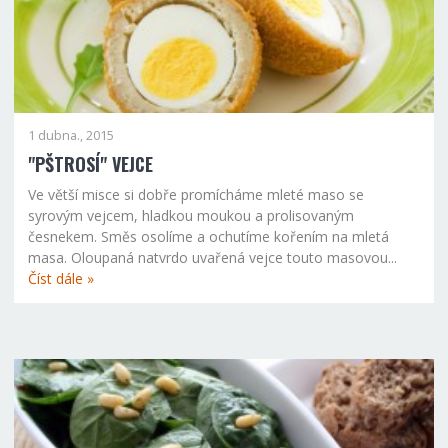
1 dubna., 2015
"PŠTROSÍ" VEJCE
Ve větší misce si dobře promícháme mleté maso se
syrovým vejcem, hladkou moukou a prolisovaným
česnekem. Směs osolíme a ochutíme kořením na mletá
masa. Oloupaná natvrdo uvařená vejce touto masovou...
Číst dále »