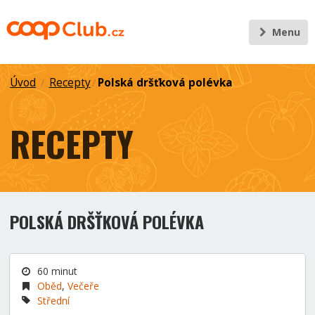
Menu
Úvod
Recepty
Polská dršťková polévka
/
/
RECEPTY
POLSKÁ DRŠŤKOVÁ POLÉVKA
60 minut
Oběd
,
Večeře
Střední