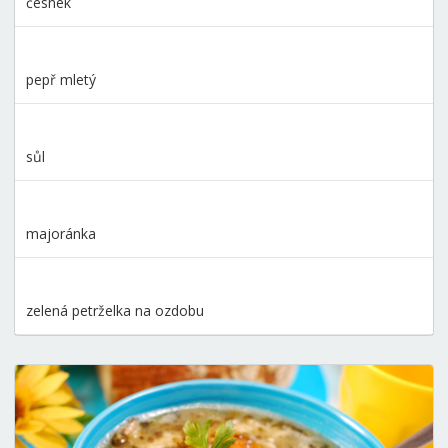
česnek
pepř mletý
sůl
majoránka
zelená petrželka na ozdobu