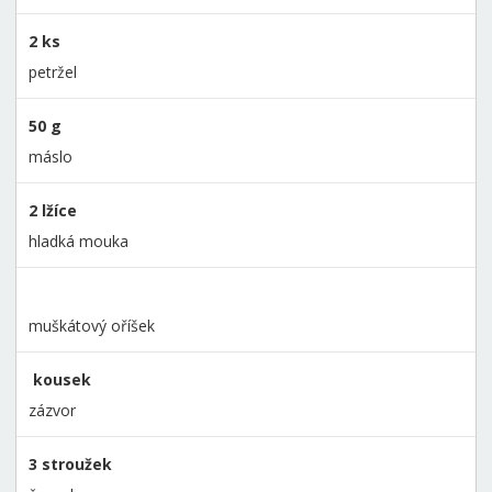
2 ks
petržel
50 g
máslo
2 lžíce
hladká mouka
muškátový oříšek
kousek
zázvor
3 stroužek