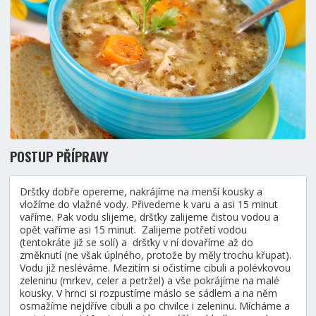
POSTUP PŘÍPRAVY
Dršťky dobře opereme, nakrájíme na menší kousky a
vložíme do vlažné vody. Přivedeme k varu a asi 15 minut
vaříme. Pak vodu slijeme, dršťky zalijeme čistou vodou a
opět vaříme asi 15 minut. Zalijeme potřetí vodou
(tentokráte již se solí) a dršťky v ní dovaříme až do
změknutí (ne však úplného, protože by měly trochu křupat).
Vodu již nesléváme. Mezitím si očistíme cibuli a polévkovou
zeleninu (mrkev, celer a petržel) a vše pokrájíme na malé
kousky. V hrnci si rozpustíme máslo se sádlem a na něm
osmažíme nejdříve cibuli a po chvilce i zeleninu. Mícháme a