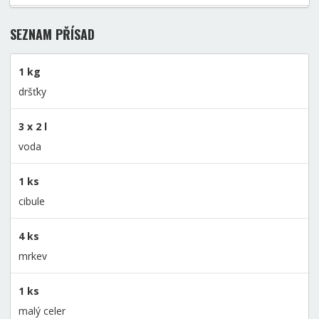
SEZNAM PŘÍSAD
1 kg
dršťky
3 x 2 l
voda
1 ks
cibule
4 ks
mrkev
1 ks
malý celer