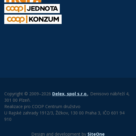
Copyright © 2009–2026
Delex, spol s.r.o.
, Denisovo nábřeží 4,
301 00 Plzeň.
Realizace pro COOP Centrum družstvo
U Rajské zahrady 1912/3, Žižkov, 130 00 Praha 3, IČO 601 94
910
Design and development by
SiteOne