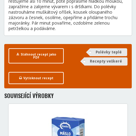
restujeme asi 10 minut, poté poprášíme hladkou moukou,
zapražíme a zalijeme vývarem i s dršťkami. Do polévky
nastrouháme muškátový oříšek, kousek oloupaného
zázvoru a česnek, osolíme, opepříme a přidáme trochu
majoránky. Pár minut povaříme, ozdobíme zelenou
petrželkou a podáváme.
Polévky teplé
Stáhnout recept jako
PDF
Recepty veškeré
Vytisknout recept
SOUVISEJÍCÍ VÝROBKY