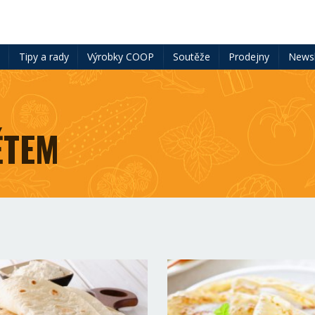
ě
Tipy a rady
Výrobky COOP
Soutěže
Prodejny
Newsl
ĚTEM