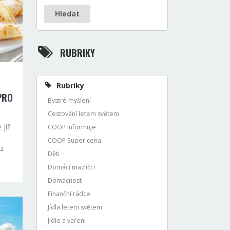
Hledat
RUBRIKY
Rubriky
PRO
Bystré myšlení
Cestování letem světem
 již
COOP informuje
COOP Super cena
 z
Děti
Domácí mazlíčci
Domácnost
Finanční rádce
Jídla letem světem
Jídlo a vaření