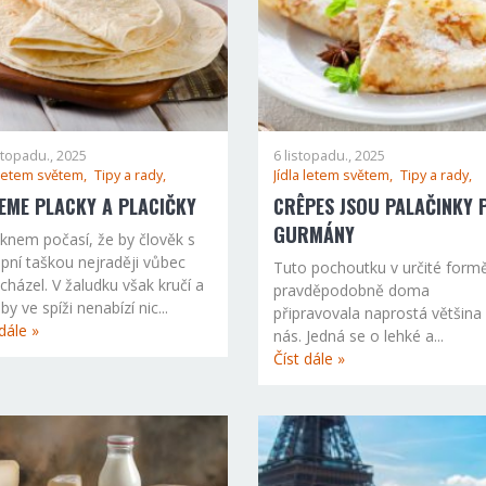
stopadu., 2025
6 listopadu., 2025
 letem světem,
Tipy a rady,
Jídla letem světem,
Tipy a rady,
EME PLACKY A PLACIČKY
CRÊPES JSOU PALAČINKY 
GURMÁNY
knem počasí, že by člověk s
pní taškou nejraději vůbec
Tuto pochoutku v určité formě
cházel. V žaludku však kručí a
pravděpodobně doma
y ve spíži nenabízí nic...
připravovala naprostá většina
dále »
nás. Jedná se o lehké a...
Číst dále »