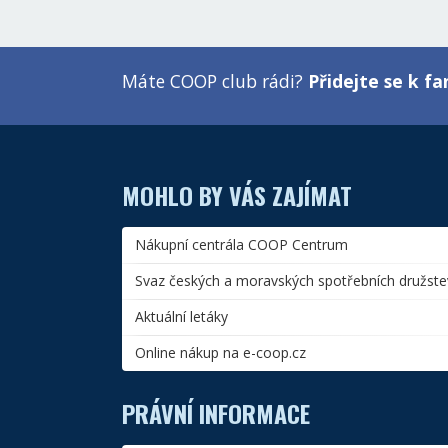
Máte COOP club rádi?
Přidejte se k 
MOHLO BY VÁS ZAJÍMAT
Nákupní centrála COOP Centrum
Svaz českých a moravských spotřebních družste
Aktuální letáky
Online nákup na e-coop.cz
PRÁVNÍ INFORMACE