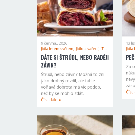
9 června., 2026
13 li
Jídla letem světem,
Jídlo a vaření,
Tipy a rady,
Jídla
DÁTE SI ŠTRÚDL, NEBO RADĚJI
PEČ
ZÁVIN?
Za o
náku
Štrúdl, nebo závin? Možná to zní
nevy
jako drobný rozdíl, ale tahle
zásob
voňavá dobrota má víc podob,
Číst 
než by se mohlo zdát.
Číst dále »