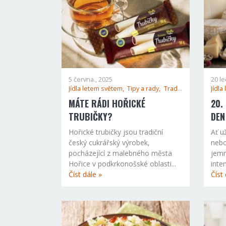
5 června., 2025
20 le
Jídla letem světem,
Tipy a rady,
Tradice,
Jídla
MÁTE RÁDI HOŘICKÉ
20.
TRUBIČKY?
DEN
Hořické trubičky jsou tradiční
Ať u
český cukrářský výrobek,
nebo
pocházející z malebného města
jemn
Hořice v podkrkonošské oblasti...
inte
Číst dále »
Číst 