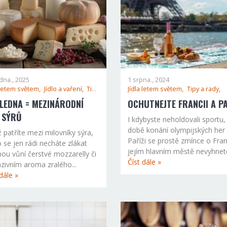
dna., 2025
1 srpna., 2024
 letem světem,
Jídlo a vaření,
Tipy a rady,
Jídla letem světem,
Tipy a rady,
 LEDNA = MEZINÁRODNÍ
OCHUTNEJTE FRANCII A P
 SÝRŮ
I kdybyste neholdovali sportu,
době konání olympijských her
ž patříte mezi milovníky sýra,
Paříži se prostě zmínce o Fran
 se jen rádi necháte zlákat
jejím hlavním městě nevyhnete
ou vůní čerstvé mozzarelly či
Číst dále »
nzivním aroma zralého...
dále »