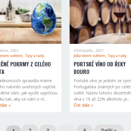
ubna., 2022
4 listopadu., 2021
 letem světem,
Tipy a rady,
Jídla letem světem,
Tipy a rady,
EČNÉ POKRMY Z CELÉHO
PORTSKÉ VÍNO OD ŘEKY
TA
DOURO
elikonocích zpravidla máme
Portské víno je jedním ze sy
o natvrdo uvařených vajíček.
Portugalska známých po celé
díme vám, jak využít vaječnou
světě. Název tohoto dezertní
lku tak, aby se nám o ní...
vína s 19 až 22% alkoholu je...
dále »
Číst dále »
2
3
…
6
Další »
1