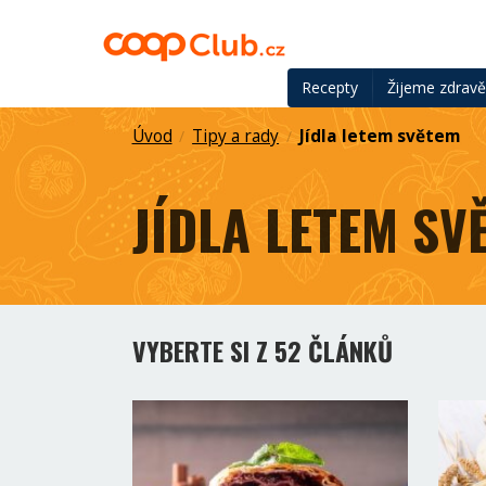
Recepty
Žijeme zdrav
Úvod
Tipy a rady
Jídla letem světem
/
/
JÍDLA LETEM SV
VYBERTE SI Z 52 ČLÁNKŮ