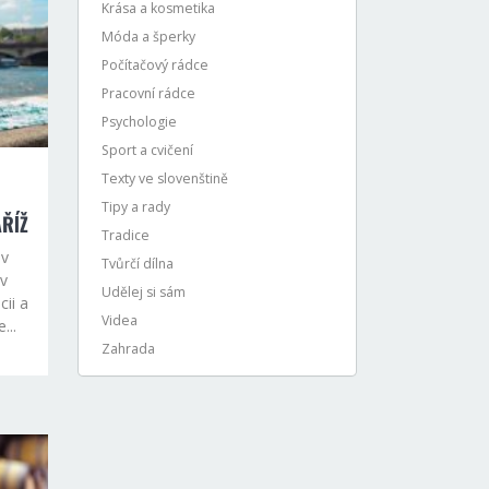
Krása a kosmetika
Móda a šperky
Počítačový rádce
Pracovní rádce
Psychologie
Sport a cvičení
Texty ve slovenštině
Tipy a rady
AŘÍŽ
Tradice
 v
Tvůrčí dílna
 v
Udělej si sám
cii a
Videa
...
Zahrada