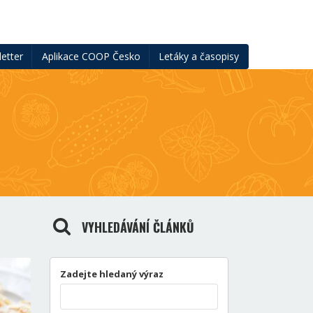
etter
Aplikace COOP Česko
Letáky a časopisy
VYHLEDÁVÁNÍ ČLÁNKŮ
Zadejte hledaný výraz