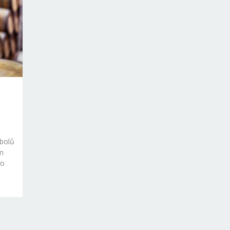
mbolů
m
ho