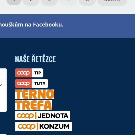
fanouškům na Facebooku.
NAŠE ŘETĚZCE
v