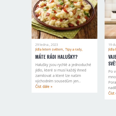
29 ledna., 2023
19 d
Jídla letem světem,
Tipy a rady,
Jídla
MÁTE RÁDI HALUŠKY?
VAJ
SVĚ
Halušky jsou rychlé a jednoduché
jídlo, které si musí každý ihned
Po v
zamilovat a které lze našim
mnoh
východním sousedům jen...
Pora
Číst dále »
nadí
Číst 