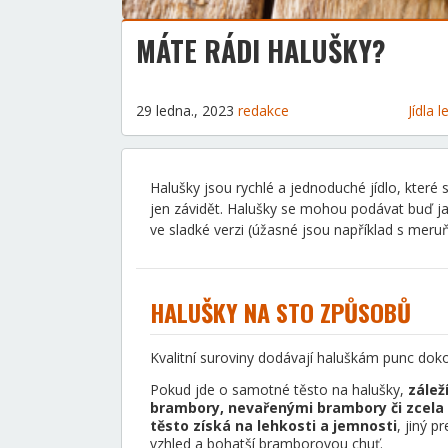
MÁTE RÁDI HALUŠKY?
29 ledna., 2023
redakce
Jídla
Halušky jsou rychlé a jednoduché jídlo, kter
jen závidět. Halušky se mohou podávat buď jako
ve sladké verzi (úžasné jsou například s mer
HALUŠKY NA STO ZPŮSOBŮ
Kvalitní suroviny dodávají haluškám punc dokon
Pokud jde o samotné těsto na halušky,
zálež
brambory, nevařenými brambory či zcela 
těsto získá na lehkosti a jemnosti
, jiný 
vzhled a bohatší bramborovou chuť.