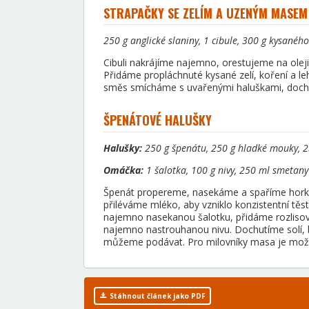
STRAPAČKY SE ZELÍM A UZENÝM MASEM
250 g anglické slaniny, 1 cibule, 300 g kysaného
Cibuli nakrájíme najemno, orestujeme na olej
Přidáme propláchnuté kysané zelí, koření a 
směs smícháme s uvařenými haluškami, doc
ŠPENÁTOVÉ HALUŠKY
Halušky:
250 g špenátu, 250 g hladké mouky, 25
Omáčka:
1 šalotka, 100 g nivy, 250 ml smetany n
Špenát propereme, nasekáme a spaříme hork
přiléváme mléko, aby vzniklo konzistentní těs
najemno nasekanou šalotku, přidáme rozliso
najemno nastrouhanou nivu. Dochutíme solí, b
můžeme podávat. Pro milovníky masa je možné
Stáhnout článek jako PDF