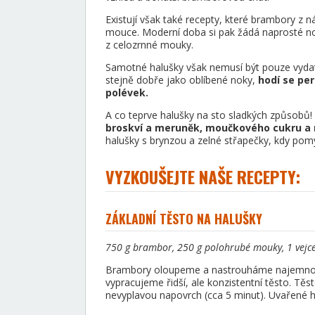
Existují však také recepty, které brambory z 
mouce. Moderní doba si pak žádá naprosté nov
z celozrnné mouky.
Samotné halušky však nemusí být pouze vydat
stejně dobře jako oblíbené noky,
hodí se pe
polévek.
A co teprve halušky na sto sladkých způsobů!
broskví a meruněk, moučkového cukru a
halušky s brynzou a zelné střapečky, kdy pom
VYZKOUŠEJTE NAŠE RECEPTY:
ZÁKLADNÍ TĚSTO NA HALUŠKY
750 g brambor, 250 g polohrubé mouky, 1 vejce
Brambory oloupeme a nastrouháme najemno, p
vypracujeme řidší, ale konzistentní těsto. Tě
nevyplavou napovrch (cca 5 minut). Uvařené 