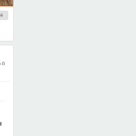
ků
 či
ž