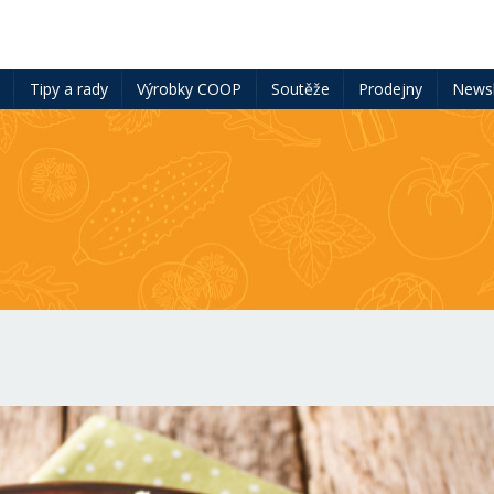
ě
Tipy a rady
Výrobky COOP
Soutěže
Prodejny
Newsl