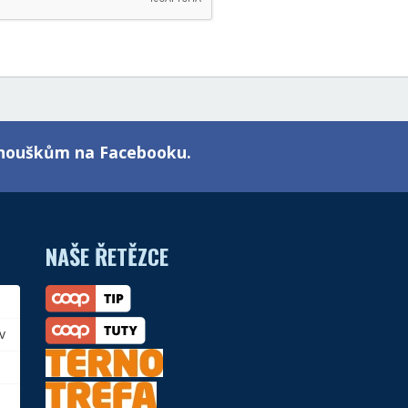
fanouškům na Facebooku.
NAŠE ŘETĚZCE
v