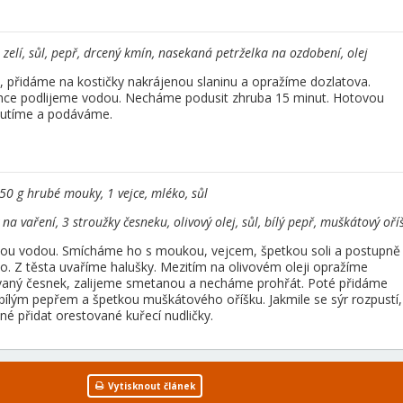
 zelí, sůl, pepř, drcený kmín, nasekaná petrželka na ozdobení, olej
i, přidáme na kostičky nakrájenou slaninu a opražíme dozlatova.
lehce podlijeme vodou. Necháme podusit zhruba 15 minut. Hotovou
hutíme a podáváme.
0 g hrubé mouky, 1 vejce, mléko, sůl
a vaření, 3 stroužky česneku, olivový olej, sůl, bílý pepř, muškátový oří
ou vodou. Smícháme ho s moukou, vejcem, špetkou soli a postupně
to. Z těsta uvaříme halušky. Mezitím na olivovém oleji opražíme
vaný česnek, zalijeme smetanou a necháme prohřát. Poté přidáme
ílým pepřem a špetkou muškátového oříšku. Jakmile se sýr rozpustí,
 přidat orestované kuřecí nudličky.
Vytisknout článek