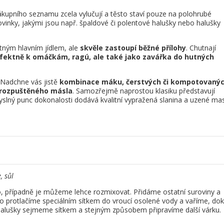
nákupního seznamu zcela vylučují a těsto staví pouze na polohrubé
inky, jakými jsou např. špaldové či polentové halušky nebo halušky
ným hlavním jídlem, ale
skvěle zastoupí běžné přílohy
. Chutnají
rfektně k omáčkám, ragú, ale také jako zavářka do hutných
 Nadchne vás jistě
kombinace máku, čerstvých či kompotovaný
 rozpuštěného másla
. Samozřejmě naprostou klasiku představují
yslný punc dokonalosti dodává kvalitní vypražená slanina a uzené ma
, sůl
řípadně je můžeme lehce rozmixovat. Přidáme ostatní suroviny a
sto protlačíme speciálním sítkem do vroucí osolené vody a vaříme, do
halušky sejmeme sítkem a stejným způsobem připravíme další várku.