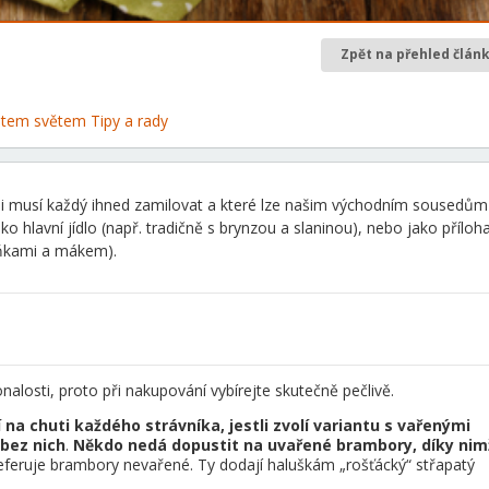
Zpět na přehled člán
 letem světem
Tipy a rady
é si musí každý ihned zamilovat a které lze našim východním sousedům
 hlavní jídlo (např. tradičně s brynzou a slaninou), nebo jako příloha
uňkami a mákem).
alosti, proto při nakupování vybírejte skutečně pečlivě.
í na chuti každého strávníka, jestli zvolí variantu s vařenými
bez nich
.
Někdo nedá dopustit na uvařené brambory, díky nim
preferuje brambory nevařené. Ty dodají haluškám „rošťácký“ střapatý