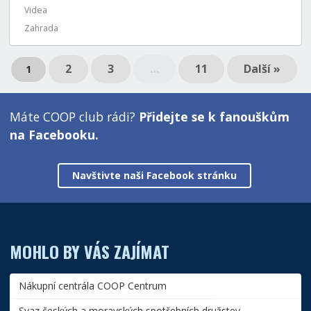
Videa
Zahrada
2
3
…
11
Další »
1
Máte COOP club rádi?
Přidejte se k fanouškům
na Facebooku.
Navštivte naši Facebook stránku
MOHLO BY VÁS ZAJÍMAT
Nákupní centrála COOP Centrum
Svaz českých a moravských spotřebních družstev