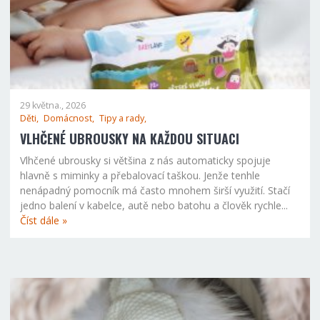
29 května., 2026
Děti,
Domácnost,
Tipy a rady,
VLHČENÉ UBROUSKY NA KAŽDOU SITUACI
Vlhčené ubrousky si většina z nás automaticky spojuje
hlavně s miminky a přebalovací taškou. Jenže tenhle
nenápadný pomocník má často mnohem širší využití. Stačí
jedno balení v kabelce, autě nebo batohu a člověk rychle...
Číst dále »