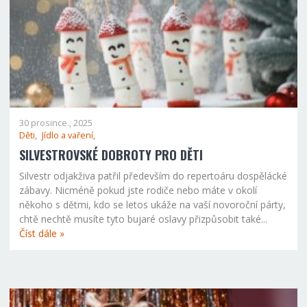
30 prosince., 2025
Děti,
Jídlo a vaření,
SILVESTROVSKÉ DOBROTY PRO DĚTI
Silvestr odjakživa patřil především do repertoáru dospělácké
zábavy. Nicméně pokud jste rodiče nebo máte v okolí
někoho s dětmi, kdo se letos ukáže na vaší novoroční párty,
chtě nechtě musíte tyto bujaré oslavy přizpůsobit také...
Číst dále »