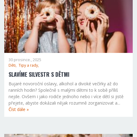
30 prosince., 2025
Děti,
Tipy a rady,
SLAVÍME SILVESTR S DĚTMI
Bujaré novoroční oslavy, alkohol a divoké večírky až do
ranních hodin? Společně s malými dětmi to k sobě příliš
nejde. Ovšem i jako rodiče jednoho nebo i více dětí si jistě
přejete, abyste dokázali nějak rozumně zorganizovat a...
Číst dále »