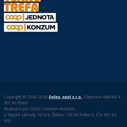
Copyright © 2009–2026
Delex, spol s.r.o.
, Denisovo nábřeží 4,
301 00 Plzeň.
Realizace pro COOP Centrum družstvo
U Rajské zahrady 1912/3, Žižkov, 130 00 Praha 3, IČO 601 94
910