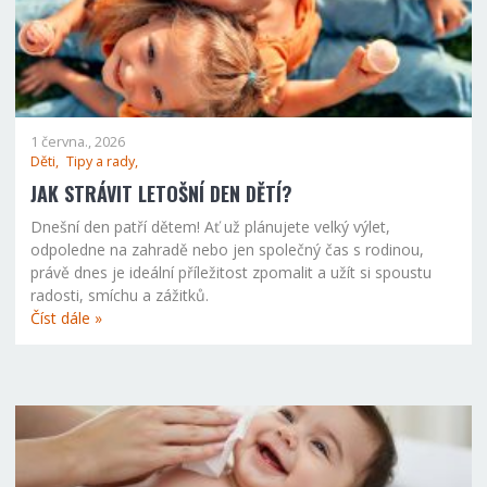
1 června., 2026
Děti,
Tipy a rady,
JAK STRÁVIT LETOŠNÍ DEN DĚTÍ?
Dnešní den patří dětem! Ať už plánujete velký výlet,
odpoledne na zahradě nebo jen společný čas s rodinou,
právě dnes je ideální příležitost zpomalit a užít si spoustu
radosti, smíchu a zážitků.
Číst dále »