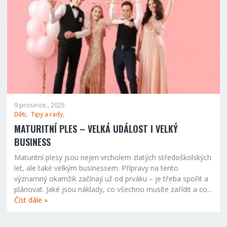
9 prosince., 2025
Děti,
Tipy a rady,
MATURITNÍ PLES – VELKÁ UDÁLOST I VELKÝ
BUSINESS
Maturitní plesy jsou nejen vrcholem zlatých středoškolských
let, ale také velkým businessem. Přípravy na tento
významný okamžik začínají už od prváku – je třeba spořit a
plánovat. Jaké jsou náklady, co všechno musíte zařídit a co...
Číst dále »