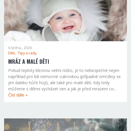
6 ledna., 2026
Děti,
Tipy a rady,
MRÁZ A MALÉ DĚTI
Pokud teploty klesnou velmi nízko, je to nebezpečné nejen
například pro lidi nemocné cukrovkou (případné omrzliny se
jim daleko hůře hojí), ale také pro malé děti. Kdy tedy
můžeme s dětmi vycházet ven a jak je před mrazem co...
Číst dále »