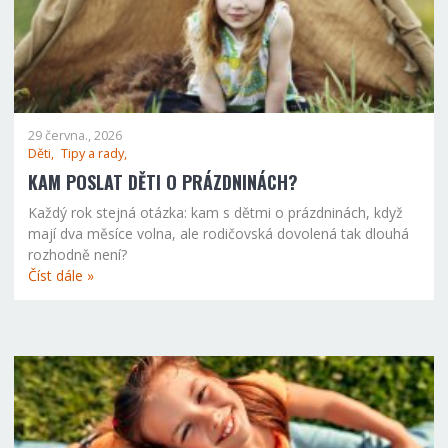
29 června., 2026
Děti,
Tipy a rady,
KAM POSLAT DĚTI O PRÁZDNINÁCH?
Každý rok stejná otázka: kam s dětmi o prázdninách, když
mají dva měsíce volna, ale rodičovská dovolená tak dlouhá
rozhodně není?
Číst dále »