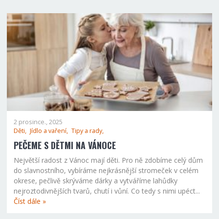
2 prosince., 2025
Děti,
Jídlo a vaření,
Tipy a rady,
PEČEME S DĚTMI NA VÁNOCE
Největší radost z Vánoc mají děti. Pro ně zdobíme celý dům
do slavnostního, vybíráme nejkrásnější stromeček v celém
okrese, pečlivě skrýváme dárky a vytváříme lahůdky
nejroztodivnějších tvarů, chutí i vůní. Co tedy s nimi upéct...
Číst dále »