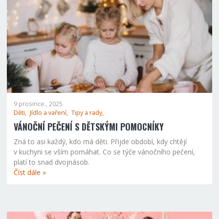
9 prosince., 2025
Děti,
Jídlo a vaření,
Tipy a rady,
VÁNOČNÍ PEČENÍ S DĚTSKÝMI POMOCNÍKY
Zná to asi každý, kdo má děti. Přijde období, kdy chtějí
v kuchyni se vším pomáhat. Co se týče vánočního pečení,
platí to snad dvojnásob.
Číst dále »