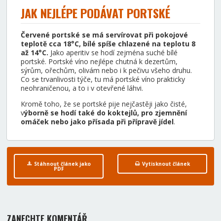
JAK NEJLÉPE PODÁVAT PORTSKÉ
Červené portské se má servírovat při pokojové
teplotě cca 18°C, bílé spíše chlazené na teplotu 8
až 14°C.
Jako aperitiv se hodí zejména suché bílé
portské. Portské víno nejlépe chutná k dezertům,
sýrům, ořechům, olivám nebo i k pečivu všeho druhu.
Co se trvanlivosti týče, tu má portské víno prakticky
neohraničenou, a to i v otevřené láhvi.
Kromě toho, že se portské pije nejčastěji jako čisté,
v
ýborně se hodí také do koktejlů, pro zjemnění
omáček nebo jako přísada při přípravě jídel
.
Stáhnout článek jako
Vytisknout článek
PDF
ZANECHTE KOMENTÁŘ