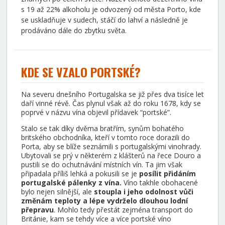
s 19 až 22% alkoholu je odvozený od města Porto, kde
se uskladňuje v sudech, stáčí do lahví a následně je
prodáváno dále do zbytku světa.
KDE SE VZALO PORTSKÉ?
Na severu dnešního Portugalska se již přes dva tisíce let
daří vinné révě. Čas plynul však až do roku 1678, kdy se
poprvé v názvu vína objevil přídavek “portské”.
Stalo se tak díky dvěma bratřím, synům bohatého
britského obchodníka, kteří v tomto roce dorazili do
Porta, aby se blíže seznámili s portugalskými vinohrady.
Ubytovali se prý v některém z klášterů na řece Douro a
pustili se do ochutnávání místních vín. Ta jim však
připadala příliš lehká a pokusili se je
posílit přidáním
portugalské pálenky z vína.
Víno takhle obohacené
bylo nejen silnější, ale
stoupla i jeho odolnost vůči
změnám teploty a lépe vydrželo dlouhou lodní
přepravu
. Mohlo tedy přestát zejména transport do
Británie, kam se tehdy více a více portské víno