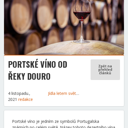
PORTSKÉ VÍNO OD
Zpět na
přehled
ŘEKY DOURO
článků
4 listopadu.,
Jídla letem světem
Tipy a rady
2021
redakce
Portské víno je jedním ze symbolů Portugalska
známých po celém světě. Název tohoto dezertního vína