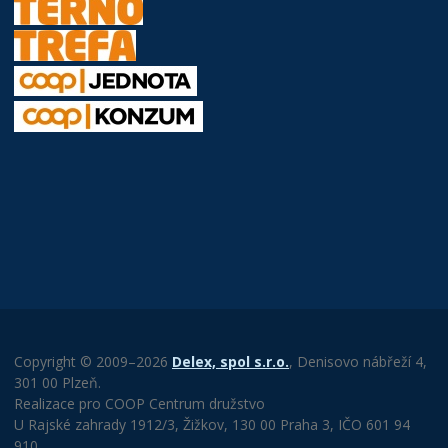
Copyright © 2009–2026
Delex, spol s.r.o.
, Denisovo nábřeží 4,
301 00 Plzeň.
Realizace pro COOP Centrum družstvo
U Rajské zahrady 1912/3, Žižkov, 130 00 Praha 3, IČO 601 94
910