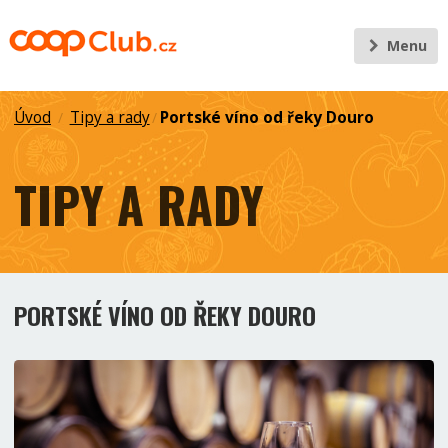
Menu
Úvod
Tipy a rady
Portské víno od řeky Douro
/
/
TIPY A RADY
PORTSKÉ VÍNO OD ŘEKY DOURO