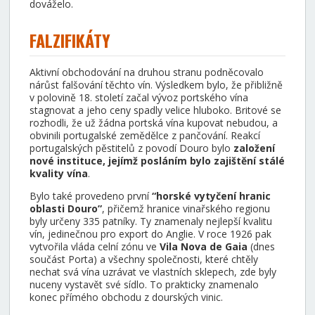
dováželo.
FALZIFIKÁTY
Aktivní obchodování na druhou stranu podněcovalo
nárůst falšování těchto vín. Výsledkem bylo, že přibližně
v polovině 18. století začal vývoz portského vína
stagnovat a jeho ceny spadly velice hluboko. Britové se
rozhodli, že už žádna portská vína kupovat nebudou, a
obvinili portugalské zemědělce z pančování. Reakcí
portugalských pěstitelů z povodí Douro bylo
založení
nové instituce, jejímž posláním bylo zajištění stálé
kvality vína
.
Bylo také provedeno první
“horské vytyčení hranic
oblasti Douro”
, přičemž hranice vinařského regionu
byly určeny 335 patníky. Ty znamenaly nejlepší kvalitu
vín, jedinečnou pro export do Anglie. V roce 1926 pak
vytvořila vláda celní zónu ve
Vila Nova de Gaia
(dnes
součást Porta) a všechny společnosti, které chtěly
nechat svá vína uzrávat ve vlastních sklepech, zde byly
nuceny vystavět své sídlo. To prakticky znamenalo
konec přímého obchodu z dourských vinic.