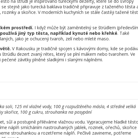
 Těsto na štrúdl je inspirováno tureckými dezerty, které se do Evropy
 se stejně jako turecká baklava tradičně připravuje z taženého těsta 
, rozinky a skořice. V moderních kuchyních se stále častěji tažené těs
eském prostředí.
I když může být zaměnitelný se štrúdlem (předevší
 používá jiný typ těsta, například kynuté nebo křehké
. Také
laných, jako je ochucený tvaroh, zelí nebo mleté maso.
větě.
V Rakousku je tradičně spojen s kávovými domy, kde se podáv
štrúdlu dezert zvaný rétes, který se plní mákem nebo tvarohem. Ve
i pečené závitky plněné sladkými i slanými náplněmi.
tka soli, 125 ml vlažné vody, 100 g rozpuštěného másla, 4 středně velká
čky skořice, 100 g cukru, strouhanka na posypání
t, sůl a postupně přiléváme vlažnou vodu. Vypracujeme hladké těsto
íme náplň smícháním nastrouhaných jablek, rozinek, ořechů, skořice
ypeme strouhankou a rozetřeme náplň. Pečlivě zavineme, potřeme