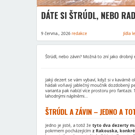
DÁTE SI ŠTRÚDL, NEBO RAD
9 června., 2026
redakce
Jídla
Štrúdl, nebo závin? Možná to zní jako drobný 
Jaký dezert se vám vybaví, když si v kavárně
hádali voňavý jablečný moučník dozdobený p
varianta pak nabízí více prostoru pro fantazii
lahodnými náplněmi…
ŠTRÚDL A ZÁVIN – JEDNO A TO
Jedno je jisté, a totiž že
tyto dva dezerty ma
pokrmem pocházejícím
z Rakouska, konkré