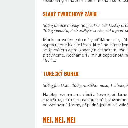
rozpuštěným máslem a pečeme na 180 °C asi 
SLANÝ TVAROHOVÝ ZÁVIN
500 g hladké mouky, 30 g cukru, 1/2 kostky drož
100 g špenátu, 2 stroužky česneku, sůl a pepř p
Mouku prosejeme do mísy, přidáme cukr, sůl,
Vypracujeme hladké těsto, které necháme ky
se špenátem a prolisovaným česnekem, osolí
a zavineme. Necháme 10 minut odpočinout na
180 °C.
TURECKÝ BUREK
500 g filo těsta, 300 g mletého masa, 1 cibule, 
Na oleji osmahneme cibuli a česnek, přidáme
rozložíme, plníme masovou směsí, zavineme d
do vymazané formy, případně jednotlivé vále
NEJ, NEJ, NEJ