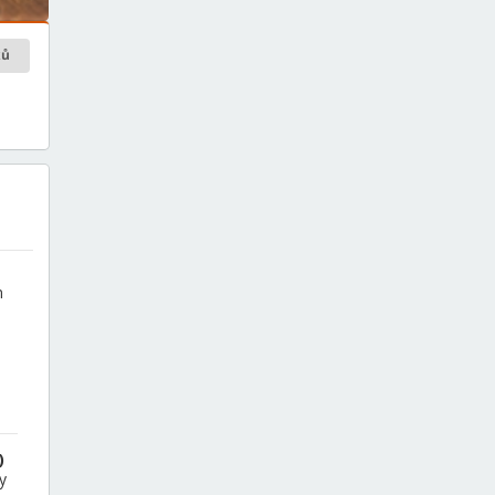
ků
m
)
y