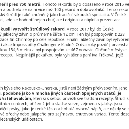
ěřil přes 750 metrů.
Tohoto rekordu bylo dosaženo v roce 2015 v
in a podílelo se na ní více než 100 pekařů a dobrovolníků. Tento reko
ý štrúdl je také chráněný jako tradiční rakouská specialita. V České
dl, kde se hodnotí nejen chuť, ale i originalita náplní a prezentace.
kusili vytvořit štrúdlový rekord.
V roce 2017 byl do České
 jablečný závin o průměrné šířce 12 cm! Ten byl pospojován z 228
zace Sri Chinmoy po celé republice. Finální jablečný závin byl vytvořen
 akce Impossibility Challenger v Kladně. O dva roky později prvenství
délkou 154,6 metru a byl pospojován ze 467 nohavic. Občané městyse
eceptu. Nejpilnější pekařkou byla vyhlášena paní Iva Trčková, jejíž
ích bývalého Rakousko-Uherska, jistě není žádným překvapením. Jeho
, podobně jako v mnoha jiných částech Spojených států, je
přistěhovalcům
, kteří si s sebou přivezli své tradiční recepty. Štrúdl 
ních centrech, přičemž jeho sladké verze, zejména s jablky, jsou
adiční prvky, jako je tenké těsto a bohatá ovocná náplň, ale někdy se 
nové ořechy nebo jalapeño pro zajímavou chuťovou variaci. Tento deze
olečenských událostech.