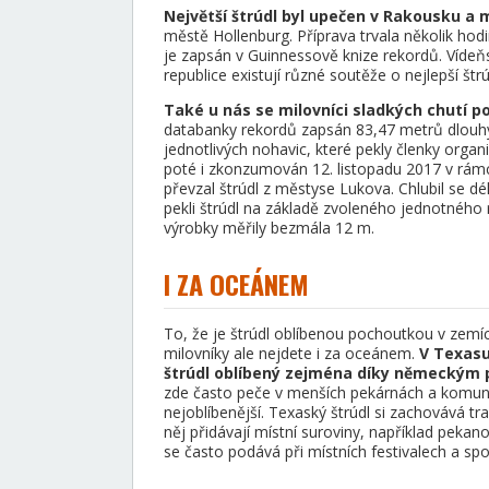
Největší štrúdl byl upečen v Rakousku a m
městě Hollenburg. Příprava trvala několik hod
je zapsán v Guinnessově knize rekordů. Vídeňsk
republice existují různé soutěže o nejlepší štrú
Také u nás se milovníci sladkých chutí po
databanky rekordů zapsán 83,47 metrů dlouhý
jednotlivých nohavic, které pekly členky organi
poté i zkonzumován 12. listopadu 2017 v rámci
převzal štrúdl z městyse Lukova. Chlubil se 
pekli štrúdl na základě zvoleného jednotného r
výrobky měřily bezmála 12 m.
I ZA OCEÁNEM
To, že je štrúdl oblíbenou pochoutkou v zem
milovníky ale nejdete i za oceánem.
V Texasu
štrúdl oblíbený zejména díky německým 
zde často peče v menších pekárnách a komunit
nejoblíbenější. Texaský štrúdl si zachovává tr
něj přidávají místní suroviny, například peka
se často podává při místních festivalech a sp