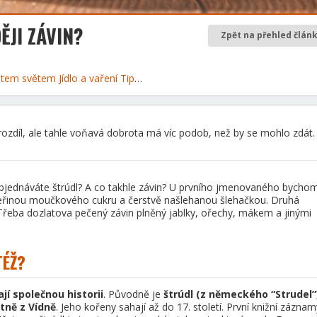
ĚJI ZÁVIN?
Zpět na přehled člán
 letem světem
Jídlo a vaření
Tipy a rady
rozdíl, ale tahle voňavá dobrota má víc podob, než by se mohlo zdát.
 objednáváte štrúdl? A co takhle závin? U prvního jmenovaného bycho
eřinou moučkového cukru a čerstvě našlehanou šlehačkou. Druhá
. Třeba dozlatova pečený závin plněný jablky, ořechy, mákem a jinými
TÉŽ?
jí společnou historii
. Původně je
štrúdl (z německého “Strudel”
tně z Vídně
. Jeho kořeny sahají až do 17. století. První knižní záznam