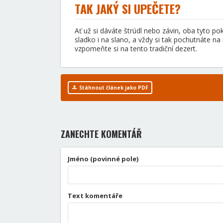
TAK JAKÝ SI UPEČETE?
Ať už si dáváte štrúdl nebo závin, oba tyto pok
sladko i na slano, a vždy si tak pochutnáte n
vzpomeňte si na tento tradiční dezert.
Stáhnout článek jako PDF
ZANECHTE KOMENTÁŘ
Jméno (povinné pole)
Text komentáře