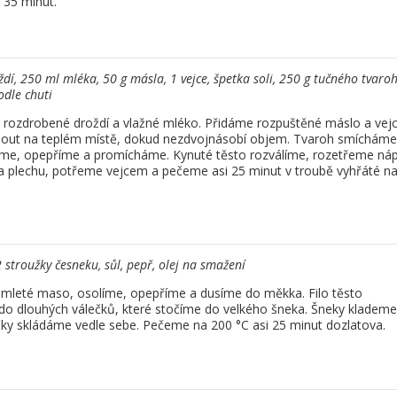
35 minut.
dí, 250 ml mléka, 50 g másla, 1 vejce, špetka soli, 250 g tučného tvaroh
odle chuti
 rozdrobené droždí a vlažné mléko. Přidáme rozpuštěné máslo a vejc
nout na teplém místě, dokud nezdvojnásobí objem. Tvaroh smícháme
me, opepříme a promícháme. Kynuté těsto rozválíme, rozetřeme náp
 plechu, potřeme vejcem a pečeme asi 25 minut v troubě vyhřáté n
2 stroužky česneku, sůl, pepř, olej na smažení
 mleté maso, osolíme, opepříme a dusíme do měkka. Filo těsto
o dlouhých válečků, které stočíme do velkého šneka. Šneky klademe
čky skládáme vedle sebe. Pečeme na 200 °C asi 25 minut dozlatova.