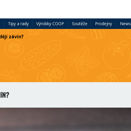
ě
Tipy a rady
Výrobky COOP
Soutěže
Prodejny
Newsl
ději závin?
IN?