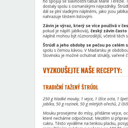
ho spojují se slavnostní tabulí Marie Terezie.
dostaly spolu s osmanskými nájezdníky. Štrúdl
dál se plní sladkými náplněmi, jako jsou jablka
nahrazuje těstem listovým.
Závin je výraz, který se více používá v č
pokud je náplň jablková),
český závin často
náplně mohou být různorodější, včetně těch s
Štrúdl a jeho obdoby se pečou po celém s
spolu s černou kávou. V Maďarsku je obdobou 
Slovinsku je možné ochutnat struklji, vařené č
VYZKOUŠEJTE NAŠE RECEPTY:
TRADIČNÍ TAŽENÝ ŠTRÚDL
250 g hladké mouky, 1 vejce, 1 lžíce octa, 1 špe
jablka, 50 g rozinek, 50 g mletých ořechů, 2 lži
Mouku prosejeme do mísy, přidáme vejce, oce
které necháme odpočinout. Mezitím si připrav
cukru. Těsto vyválíme na tenkou placku, pos