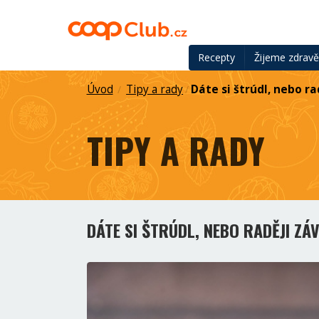
Recepty
Žijeme zdrav
Úvod
Tipy a rady
Dáte si štrúdl, nebo ra
/
/
TIPY A RADY
DÁTE SI ŠTRÚDL, NEBO RADĚJI ZÁV