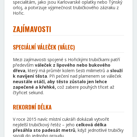
specialitám, jako jsou Karlovarské oplatky nebo Týnský
orloj, a potvrzuje výjimečnost trubičkového zázraku z
Hořic.
ZAJÍMAVOSTI
SPECIÁLNÍ VÁLEČEK (VÁLEC)
Mezi zajímavosti spojené s Hořickými trubičkami patří
především
váleček z lipového nebo bukového
dřeva
, který má průměr kolem šesti milimetrů a
slouží
k navíjení těsta
. Při pečení nad plamenem se váleček
neustále otáčí, aby těsto zůstalo jen lehce
zapečené a křehké,
což zabere pouhých třicet až
čtyřicet sekund.
REKORDNÍ DÉLKA
V roce 2015 navíc místní cukráři dokázali vytvořit
nejdelší trubičkový řetěz – jeho
celková délka
přesáhla sto padesát metrů
, když jednotlivé trubičky
spojili do jednoho proudu.