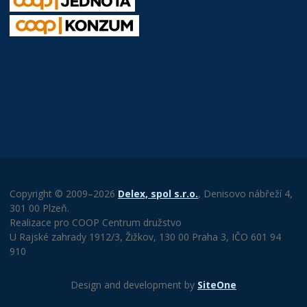
Copyright © 2009–2026
Delex, spol s.r.o.
, Denisovo nábřeží 4,
301 00 Plzeň.
Realizace pro COOP Centrum družstvo
U Rajské zahrady 1912/3, Žižkov, 130 00 Praha 3, IČO 601 94
910
Design and development by
SiteOne