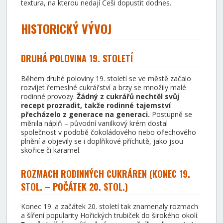
textura, na kterou nedají Češi dopustit dodnes.
HISTORICKÝ VÝVOJ
DRUHÁ POLOVINA 19. STOLETÍ
Během druhé poloviny 19. století se ve městě začalo
rozvíjet řemeslné cukrářství a brzy se množily malé
rodinné provozy.
Žádný z cukrářů nechtěl svůj
recept prozradit, takže rodinné tajemství
přecházelo z generace na generaci.
Postupně se
měnila náplň – původní vanilkový krém dostal
společnost v podobě čokoládového nebo ořechového
plnění a objevily se i doplňkové příchutě, jako jsou
skořice či karamel.
ROZMACH RODINNÝCH CUKRÁREN (KONEC 19.
STOL. – POČÁTEK 20. STOL.)
Konec 19. a začátek 20. století tak znamenaly rozmach
a šíření popularity Hořických trubiček do širokého okolí.