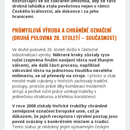
Rozrůstající se síť cukráren umožnila, aby se tato
drobná lahůdka stala pověstnou nejen v rámci
Českého království, ale dokonce i za jeho
hranicemi.
PRŮMYSLOVÁ VÝROBA A CHRÁNĚNÉ OZNAČENÍ
(DRUHÁ POLOVINA 20. STOLETÍ – SOUČASNOST)
Ve druhé polovině 20. století došlo k částečné
industrializaci výroby.
Některé kroky zůstaly ryze
ruční (zejména finální navíjení těsta nad žhavým
válcem), ale další části procesu, například
válcování těsta na jednotnou tloušťku necelého
milimetru, se už přenesly na stroje.
I přesto si však
mnohé malé cukrárny v Hořicích zachovaly tradiční
postupy, protože právě díky kombinaci moderních
strojů a pečlivé ruční práce vznikají trubičky s
jedinečnou strukturou a křehkou konzistencí.
V roce 2008 získaly Hořické trubičky chráněné
zeměpisné označení Evropské unie, což je
důkazem, že jejich receptura i výrobní postup jsou
pevně svázány s konkrétním místem a tradicí.
Tento status je obdobný jiným významným českým