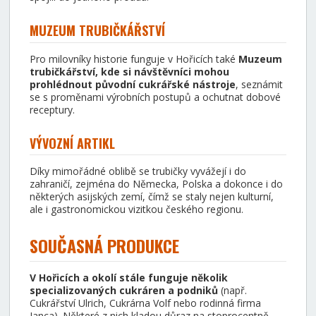
MUZEUM TRUBIČKÁŘSTVÍ
Pro milovníky historie funguje v Hořicích také
Muzeum
trubičkářství, kde si návštěvníci mohou
prohlédnout původní cukrářské nástroje
, seznámit
se s proměnami výrobních postupů a ochutnat dobové
receptury.
VÝVOZNÍ ARTIKL
Díky mimořádné oblibě se trubičky vyvážejí i do
zahraničí, zejména do Německa, Polska a dokonce i do
některých asijských zemí, čímž se staly nejen kulturní,
ale i gastronomickou vizitkou českého regionu.
SOUČASNÁ PRODUKCE
V Hořicích a okolí stále funguje několik
specializovaných cukráren a podniků
(např.
Cukrářství Ulrich, Cukrárna Volf nebo rodinná firma
Janca). Některé z nich kladou důraz na stoprocentně