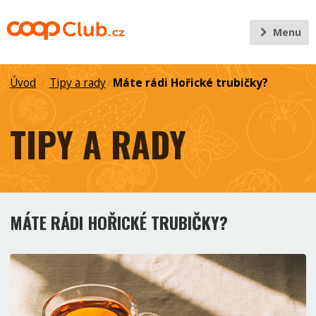
Menu
Úvod
Tipy a rady
Máte rádi Hořické trubičky?
/
/
TIPY A RADY
MÁTE RÁDI HOŘICKÉ TRUBIČKY?