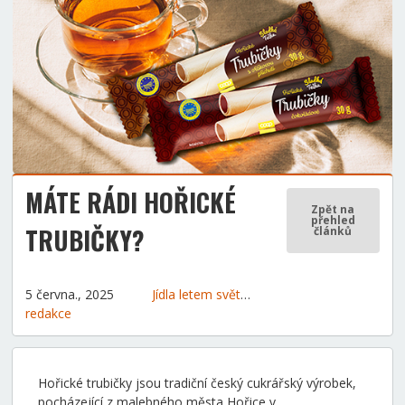
MÁTE RÁDI HOŘICKÉ
Zpět na
přehled
TRUBIČKY?
článků
5 června., 2025
Jídla letem světem
Tipy a rady
Tradice
redakce
Hořické trubičky jsou tradiční český cukrářský výrobek,
pocházející z malebného města Hořice v