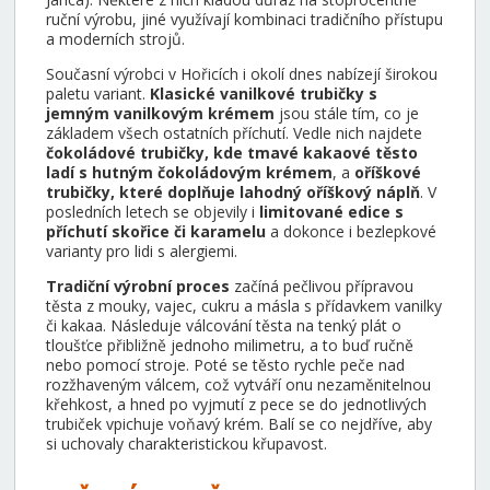
ruční výrobu, jiné využívají kombinaci tradičního přístupu
a moderních strojů.
Současní výrobci v Hořicích i okolí dnes nabízejí širokou
paletu variant.
Klasické vanilkové trubičky s
jemným vanilkovým krémem
jsou stále tím, co je
základem všech ostatních příchutí. Vedle nich najdete
čokoládové trubičky, kde tmavé kakaové těsto
ladí s hutným čokoládovým krémem
, a
oříškové
trubičky, které doplňuje lahodný oříškový náplň
. V
posledních letech se objevily i
limitované edice s
příchutí skořice či karamelu
a dokonce i bezlepkové
varianty pro lidi s alergiemi.
Tradiční výrobní proces
začíná pečlivou přípravou
těsta z mouky, vajec, cukru a másla s přídavkem vanilky
či kakaa. Následuje válcování těsta na tenký plát o
tloušťce přibližně jednoho milimetru, a to buď ručně
nebo pomocí stroje. Poté se těsto rychle peče nad
rozžhaveným válcem, což vytváří onu nezaměnitelnou
křehkost, a hned po vyjmutí z pece se do jednotlivých
trubiček vpichuje voňavý krém. Balí se co nejdříve, aby
si uchovaly charakteristickou křupavost.