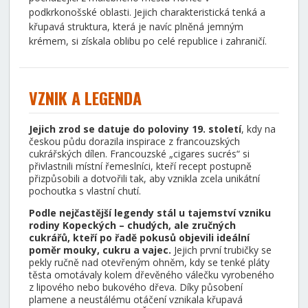
podkrkonošské oblasti. Jejich charakteristická tenká a
křupavá struktura, která je navíc plněná jemným
krémem, si získala oblibu po celé republice i zahraničí.
VZNIK A LEGENDA
Jejich zrod se datuje do poloviny 19. století
, kdy na
českou půdu dorazila inspirace z francouzských
cukrářských dílen. Francouzské „cigares sucrés“ si
přivlastnili místní řemeslníci, kteří recept postupně
přizpůsobili a dotvořili tak, aby vznikla zcela unikátní
pochoutka s vlastní chutí.
Podle nejčastější legendy stál u tajemství vzniku
rodiny Kopeckých – chudých, ale zručných
cukrářů, kteří po řadě pokusů objevili ideální
poměr mouky, cukru a vajec.
Jejich první trubičky se
pekly ručně nad otevřeným ohněm, kdy se tenké pláty
těsta omotávaly kolem dřevěného válečku vyrobeného
z lipového nebo bukového dřeva. Díky působení
plamene a neustálému otáčení vznikala křupavá