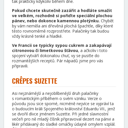
tak prakticky kdykoliv během dne.
Pokud chcete skutečně zazářit a hodláte smažit
ve velkém, rozhodně si pořiďte speciální plochou
pánev, nebo dokonce kamennou plotýnku.
Chybět
by vám neměla ani dřevěná plochá špachtle, díky které
těsto rovnoměrně rozprostřete. Palačinky tak budou
vždy krásně tenké a hladké.
Ve Francii se typicky sypou cukrem a zakapávají
citronovou či limetkovou šťávou
, a ačkoliv i toto
spojení vytváří dokonalou chuť, vy se pusťte do
rozmanitějších receptů. Pár nápadů jsme pro vás
připravili.
CRÊPES SUZETTE
Asi nejznámější a nejoblíbenější druh palačinky
s romantickým příběhem o svém vzniku. Verze o
původu jsou sice sporné, nicméně nejvíce se vypráví ta
o budoucím králi Spojeného království Eduardu VII., jenž
se dvořil dívce jménem Suzette. Při jedné slavnostní
večeři pro ně mladý číšník připravoval dezert na pánvi a
likér přidávaný do sladké omáčky údajně omylem vzplál.