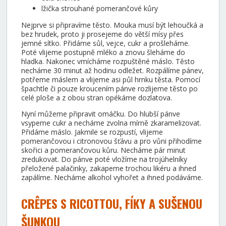
lžička strouhané pomerančové kůry
Nejprve si připravíme těsto. Mouka musí být lehoučká a
bez hrudek, proto ji prosejeme do větší mísy přes
jemné sítko. Přidáme sůl, vejce, cukr a prošleháme.
Poté vlijeme postupně mléko a znovu šleháme do
hladka. Nakonec vmícháme rozpuštěné máslo. Těsto
necháme 30 minut až hodinu odležet. Rozpálíme pánev,
potřeme máslem a vlijeme asi půl hrnku těsta. Pomocí
špachtle či pouze kroucením pánve rozlijeme těsto po
celé ploše a z obou stran opékáme dozlatova.
Nyní můžeme připravit omáčku. Do hlubší pánve
vsypeme cukr a necháme zvolna mírně zkaramelizovat.
Přidáme máslo. Jakmile se rozpustí, vlijeme
pomerančovou i citronovou šťávu a pro vůni přihodíme
skořici a pomerančovou kůru. Necháme pár minut
zredukovat. Do pánve poté vložíme na trojúhelníky
přeložené palačinky, zakapeme trochou likéru a ihned
zapálíme. Necháme alkohol vyhořet a ihned podáváme.
CRÊPES S RICOTTOU, FÍKY A SUŠENOU
ŠUNKOU