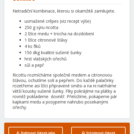
Netradiční kombinace, kterou si okamžitě zamilujete.
usmažené crêpes (viz recept výše)
250 g sýru ricotta
2 lžíce medu + trocha na dozdobení
1 lžíce citronové šťávy
4 ks fíků
150 dkg kvalitní sušené šunky
hrst vlašských ořechů
sůl a pepř
Ricottu rozmícháme společně medem a citronovou
šťávou, ochutíme solí a pepřem. Do každé palačinky
rozetřeme asi lžíci připravené směsi a na ni natrháme
větší kousky sušené šunky. Fíky pokrájíme na plátky a
rovněž poklademe dovnitř. Přeložíme, pokapeme pár
kapkami medu a posypeme nahrubo posekanými
ořechy.
Stáhnout článek jako
Vytisknout článek