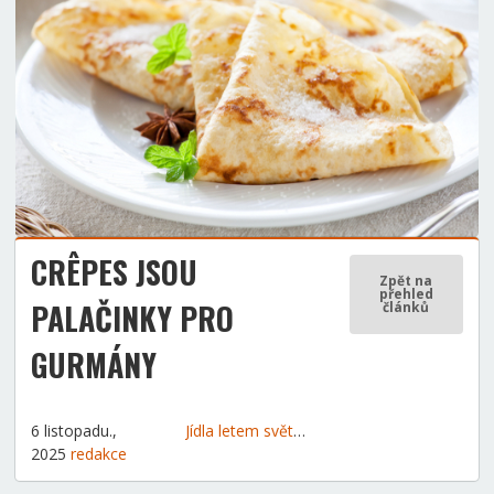
CRÊPES JSOU
Zpět na
přehled
PALAČINKY PRO
článků
GURMÁNY
6 listopadu.,
Jídla letem světem
Tipy a rady
2025
redakce