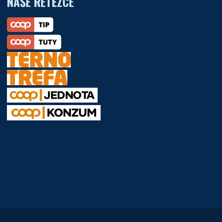
NAŠE ŘETĚZCE