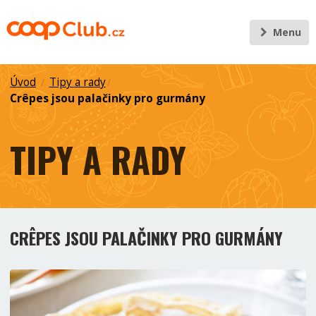
Menu
Úvod
Tipy a rady
/
/
Crêpes jsou palačinky pro gurmány
TIPY A RADY
CRÊPES JSOU PALAČINKY PRO GURMÁNY