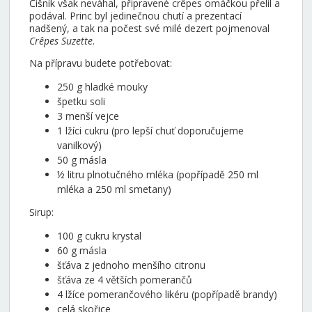
Číšník však neváhal, připravené crêpes omáčkou přelil a
podával. Princ byl jedinečnou chutí a prezentací
nadšený, a tak na počest své milé dezert pojmenoval
Crêpes Suzette
.
Na přípravu budete potřebovat:
250 g hladké mouky
špetku soli
3 menší vejce
1 lžíci cukru (pro lepší chuť doporučujeme
vanilkový)
50 g másla
½ litru plnotučného mléka (popřípadě 250 ml
mléka a 250 ml smetany)
Sirup:
100 g cukru krystal
60 g másla
šťáva z jednoho menšího citronu
šťáva ze 4 větších pomerančů
4 lžíce pomerančového likéru (popřípadě brandy)
celá skořice