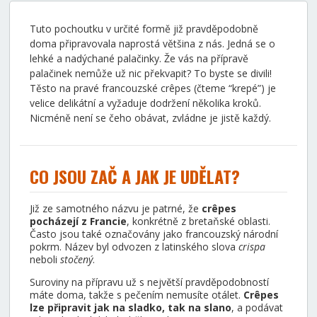
Tuto pochoutku v určité formě již pravděpodobně
doma připravovala naprostá většina z nás. Jedná se o
lehké a nadýchané palačinky. Že vás na přípravě
palačinek nemůže už nic překvapit? To byste se divili!
Těsto na pravé francouzské crêpes (čteme “krepé”) je
velice delikátní a vyžaduje dodržení několika kroků.
Nicméně není se čeho obávat, zvládne je jistě každý.
CO JSOU ZAČ A JAK JE UDĚLAT?
Již ze samotného názvu je patrné, že
crêpes
pocházejí z Francie
, konkrétně z bretaňské oblasti.
Často jsou také označovány jako francouzský národní
pokrm. Název byl odvozen z latinského slova
crispa
neboli
stočený
.
Suroviny na přípravu už s největší pravděpodobností
máte doma, takže s pečením nemusíte otálet.
Crêpes
lze připravit jak na sladko, tak na slano
, a podávat