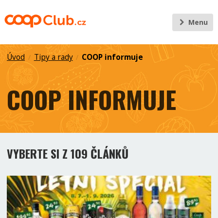
Menu
Úvod
Tipy a rady
COOP informuje
/
/
COOP INFORMUJE
VYBERTE SI Z 109 ČLÁNKŮ