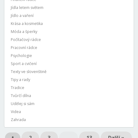
Jídla letem světem
Jídlo a vaření
Krása a kosmetika
Móda a šperky
Počítačový rádce
Pracovní rádce
Psychologie
Sport a cvičení
Texty ve slovenštině
Tipy a rady
Tradice
Tvůrčí dílna
Udělej si sám
Videa
Zahrada
2
3
…
13
Další »
1