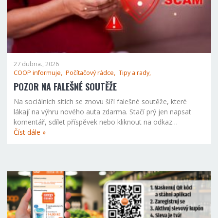
27 dubna., 2026
COOP informuje,
Počítačový rádce,
Tipy a rady,
POZOR NA FALEŠNÉ SOUTĚŽE
Na sociálních sítích se znovu šíří falešné soutěže, které
lákají na výhru nového auta zdarma. Stačí prý jen napsat
komentář, sdílet příspěvek nebo kliknout na odkaz…
Číst dále »