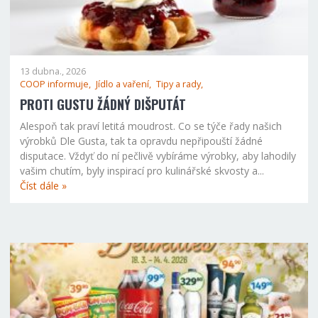
13 dubna., 2026
COOP informuje,
Jídlo a vaření,
Tipy a rady,
PROTI GUSTU ŽÁDNÝ DIŠPUTÁT
Alespoň tak praví letitá moudrost. Co se týče řady našich
výrobků Dle Gusta, tak ta opravdu nepřipouští žádné
disputace. Vždyť do ní pečlivě vybíráme výrobky, aby lahodily
vašim chutím, byly inspirací pro kulinářské skvosty a...
Číst dále »