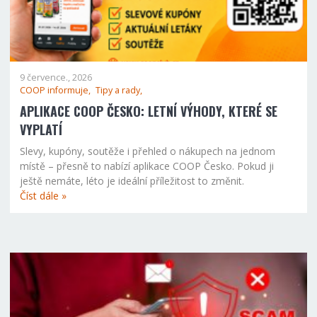
9 července., 2026
COOP informuje,
Tipy a rady,
APLIKACE COOP ČESKO: LETNÍ VÝHODY, KTERÉ SE
VYPLATÍ
Slevy, kupóny, soutěže i přehled o nákupech na jednom
místě – přesně to nabízí aplikace COOP Česko. Pokud ji
ještě nemáte, léto je ideální příležitost to změnit.
Číst dále »