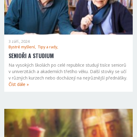
3 září., 2024
Bystré myšlení,
Tipy a rady,
SENIOŘI A STUDIUM
Na vysokých školách po celé republice studují tisíce seniorů
v univerzitách a akademiích třetího věku. Další stovky se učí
v různých kurzech nebo docházejí na nejrůznější přednášky.
Číst dále »