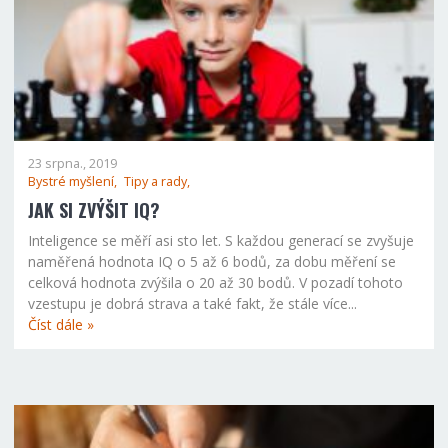
23 srpna., 2019
Bystré myšlení,
Tipy a rady,
JAK SI ZVÝŠIT IQ?
Inteligence se měří asi sto let. S každou generací se zvyšuje
naměřená hodnota IQ o 5 až 6 bodů, za dobu měření se
celková hodnota zvýšila o 20 až 30 bodů. V pozadí tohoto
vzestupu je dobrá strava a také fakt, že stále více...
Číst dále »