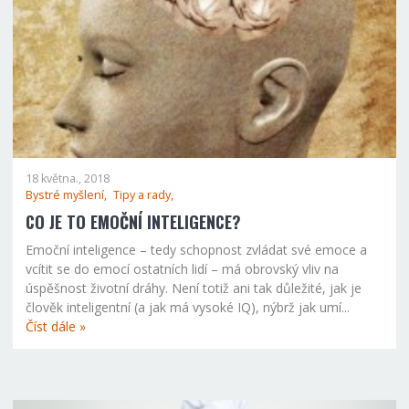
18 května., 2018
Bystré myšlení,
Tipy a rady,
CO JE TO EMOČNÍ INTELIGENCE?
Emoční inteligence – tedy schopnost zvládat své emoce a
vcítit se do emocí ostatních lidí – má obrovský vliv na
úspěšnost životní dráhy. Není totiž ani tak důležité, jak je
člověk inteligentní (a jak má vysoké IQ), nýbrž jak umí...
Číst dále »