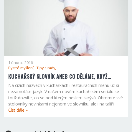
1 února., 2016
Bystré myšlení,
Tipy a rady,
KUCHAŘSKÝ SLOVNÍK ANEB CO DĚLÁME, KDYŽ…
Na cizích názvech v kuchařkách i restauračních menu už si
nezamotáte jazyk. V našem novém kuchařském seriálu se
totiž dozvíte, co se pod kterým heslem skrývá. Ohromte své
stolovníky novinkami nejenom ve slovníku, ale i na talíři!
Číst dále »