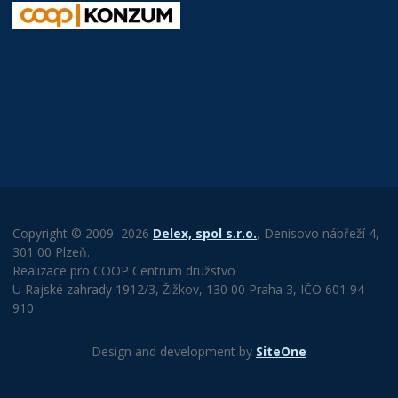
Copyright © 2009–2026
Delex, spol s.r.o.
, Denisovo nábřeží 4,
301 00 Plzeň.
Realizace pro COOP Centrum družstvo
U Rajské zahrady 1912/3, Žižkov, 130 00 Praha 3, IČO 601 94
910
Design and development by
SiteOne