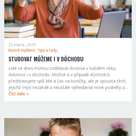
23 srpna., 2019
Bystré myšlení,
Tipy a rady,
STUDOVAT MŮŽEME I V DŮCHODU
Lidé se dnes mohou vzdělávat doslova v každém věku,
dokonce i v důchodu. Možná si v případě důchodců
představujete spíš klid a čas na koníčky, ale je spousta těch,
jejichž mysl nezahálí a neustále vyhledávají nové podněty a...
Číst dále »