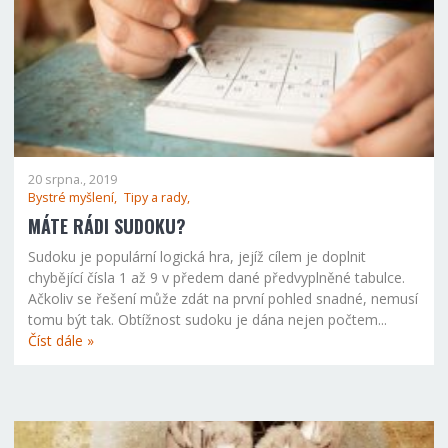
20 srpna., 2019
Bystré myšlení,
Tipy a rady,
MÁTE RÁDI SUDOKU?
Sudoku je populární logická hra, jejíž cílem je doplnit
chybějící čísla 1 až 9 v předem dané předvyplněné tabulce.
Ačkoliv se řešení může zdát na první pohled snadné, nemusí
tomu být tak. Obtížnost sudoku je dána nejen počtem...
Číst dále »