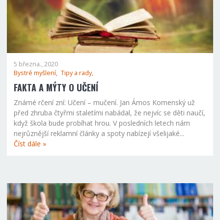
5 března., 2020
Bystré myšlení,
Tipy a rady,
FAKTA A MÝTY O UČENÍ
Známé rčení zní: Učení – mučení. Jan Ámos Komenský už
před zhruba čtyřmi staletími nabádal, že nejvíc se děti naučí,
když škola bude probíhat hrou. V posledních letech nám
nejrůznější reklamní články a spoty nabízejí všelijaké...
Číst dále »