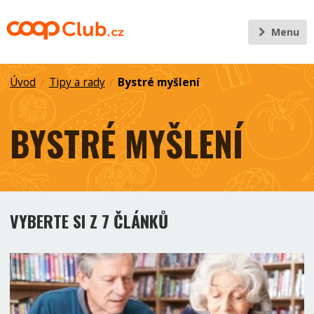
Menu
Úvod
Tipy a rady
Bystré myšlení
/
/
BYSTRÉ MYŠLENÍ
VYBERTE SI Z 7 ČLÁNKŮ