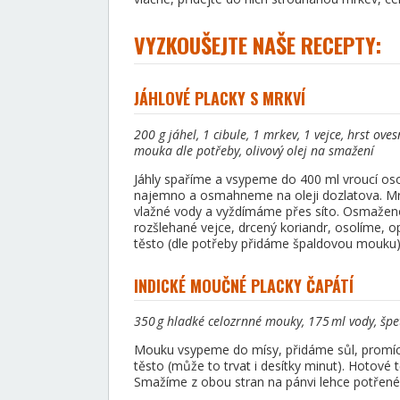
VYZKOUŠEJTE NAŠE RECEPTY:
JÁHLOVÉ PLACKY S MRKVÍ
200 g jáhel, 1 cibule, 1 mrkev, 1 vejce, hrst ov
mouka dle potřeby, olivový olej na smažení
Jáhly spaříme a vsypeme do 400 ml vroucí oso
najemno a osmahneme na oleji dozlatova. M
vlažné vody a vyždímáme přes síto. Osmaženo
rozšlehané vejce, drcený koriandr, osolíme,
těsto (dle potřeby přidáme špaldovou mouku),
INDICKÉ MOUČNÉ PLACKY ČAPÁTÍ
350 g hladké celozrnné mouky, 175 ml vody, špet
Mouku vsypeme do mísy, přidáme sůl, promích
těsto (může to trvat i desítky minut). Hotové 
Smažíme z obou stran na pánvi lehce potřené