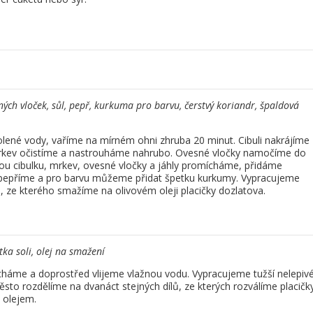
esných vloček, sůl, pepř, kurkuma pro barvu, čerstvý koriandr, špaldová
lené vody, vaříme na mírném ohni zhruba 20 minut. Cibuli nakrájíme
rkev očistíme a nastrouháme nahrubo. Ovesné vločky namočíme do
u cibulku, mrkev, ovesné vločky a jáhly promícháme, přidáme
 opepříme a pro barvu můžeme přidat špetku kurkumy. Vypracujeme
 ze kterého smažíme na olivovém oleji placičky dozlatova.
ka soli, olej na smažení
áme a doprostřed vlijeme vlažnou vodu. Vypracujeme tužší nelepiv
těsto rozdělíme na dvanáct stejných dílů, ze kterých rozválíme placičky
 olejem.