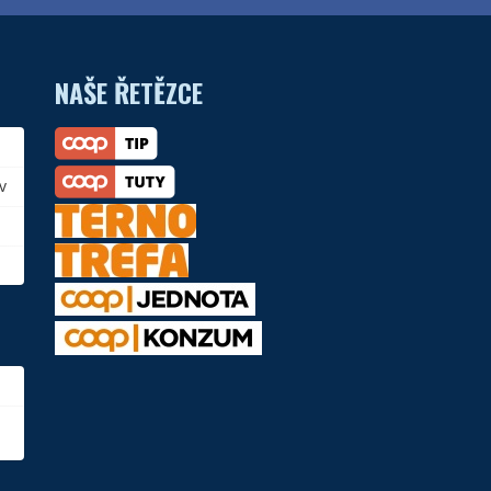
NAŠE ŘETĚZCE
v