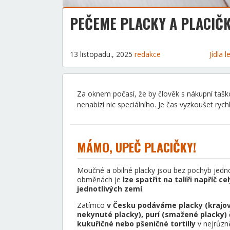
PEČEME PLACKY A PLACIČ
13 listopadu., 2025
redakce
Jídla
Za oknem počasí, že by člověk s nákupní taško
nenabízí nic speciálního. Je čas vyzkoušet ryc
MÁMO, UPEČ PLACIČKY!
Moučné a obilné placky jsou bez pochyb jednou
obměnách je
lze spatřit na talíři napříč 
jednotlivých zemí
.
Zatímco
v Česku podáváme placky (krajov
nekynuté placky), purí (smažené placky) 
kukuřičné nebo pšeničné tortilly
v nejrůzně