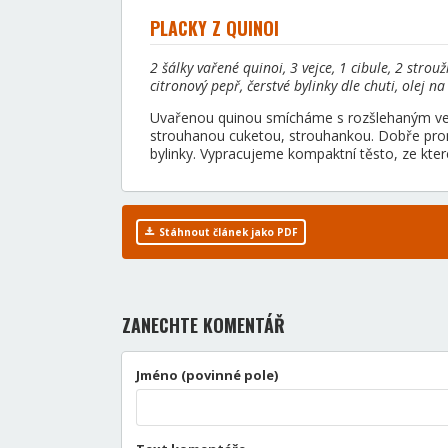
PLACKY Z QUINOI
2 šálky vařené quinoi, 3 vejce, 1 cibule, 2 stro
citronový pepř, čerstvé bylinky dle chuti, olej n
Uvařenou quinou smícháme s rozšlehaným ve
strouhanou cuketou, strouhankou. Dobře prom
bylinky. Vypracujeme kompaktní těsto, ze kter
Stáhnout článek jako PDF
ZANECHTE KOMENTÁŘ
Jméno (povinné pole)