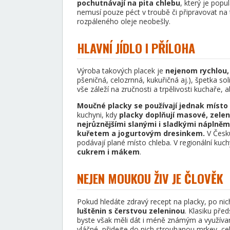
pochutnávají na pita chlebu
, který je popu
nemusí pouze péct v troubě či připravovat na 
rozpáleného oleje neobešly.
HLAVNÍ JÍDLO I PŘÍLOHA
Výroba takových placek je
nejenom rychlou, 
pšeničná, celozrnná, kukuřičná aj.), špetka so
vše záleží na zručnosti a trpělivosti kuchaře, 
Moučné placky se používají jednak místo pe
kuchyni, kdy
placky doplňují masové, zelen
nejrůznějšími slanými i sladkými náplněm
kuřetem a jogurtovým dresinkem.
V Česku
podávají plané místo chleba. V regionální kuc
cukrem i mákem
.
NEJEN MOUKOU ŽIV JE ČLOVĚK
Pokud hledáte zdravý recept na placky, po ni
luštěnin s čerstvou zeleninou
. Klasiku pře
byste však měli dát i méně známým a využívan
vláčné, přidejte do nich strouhanou mrkev, ce