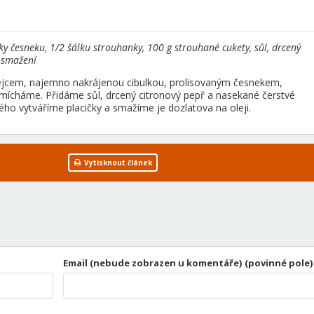
užky česneku, 1/2 šálku strouhanky, 100 g strouhané cukety, sůl, drcený
a smažení
jcem, najemno nakrájenou cibulkou, prolisovaným česnekem,
ícháme. Přidáme sůl, drcený citronový pepř a nasekané čerstvé
ého vytváříme placičky a smažíme je dozlatova na oleji.
Vytisknout článek
Email (nebude zobrazen u komentáře) (povinné pole)