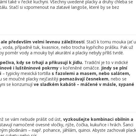
lární také v řecké kuchyni. Všechny uvedené placky a druhy chleba se
tálu. Stačí si vzpomenout na zlatavé langoše, které by se bez
ale především velmi levnou záležitostí
. Stačí k tomu mouka (ať u
li, voda, případně tuk, kvasnice, nebo trocha kypřicího prášku. Pak už
aby poměr vody a mouky byl akurátní a placky nebyly příliš tvrdé.
čiva, kdy se trhají a přikusují k jídlu.
Tradiční je to v indické
inové i luštěninové pokrmy
v kořeněné omáčce.
Jindy se plní
i
– typicky mexická tortilla
s fazolemi a masem, nebo salátem,
 se moučné placky nejčastěji
pomazávají česnekem
, nebo se
hyni se konzumují
ve sladkém kabátě – máčené v másle, sypané
chž se vám nebude prášit od úst,
vyzkoušejte kombinaci obilnin a
dstavují namočené ovesné vločky, rýže, čočka, kukuřice i hrách. Šanci
ým plodinám – např. pohance, jáhlám, quinoi. Abyste zachovali plac
ler cuketu nebo sýr.