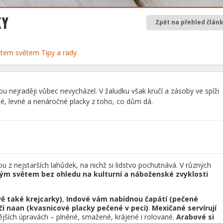
KY
Zpět na přehled člán
 letem světem
Tipy a rady
u nejraději vůbec nevycházel. V žaludku však kručí a zásoby ve spíži
hlé, levné a nenáročné placky z toho, co dům dá.
 z nejstarších lahůdek, na nichž si lidstvo pochutnává. V různých
celým světem bez ohledu na kulturní a náboženské zvyklosti
ě také krejcarky)
,
Indové vám nabídnou čapátí (pečené
či naan (kvasnicové placky pečené v peci)
.
Mexičané servírují
jších úpravách – plněné, smažené, krájené i rolované.
Arabové si