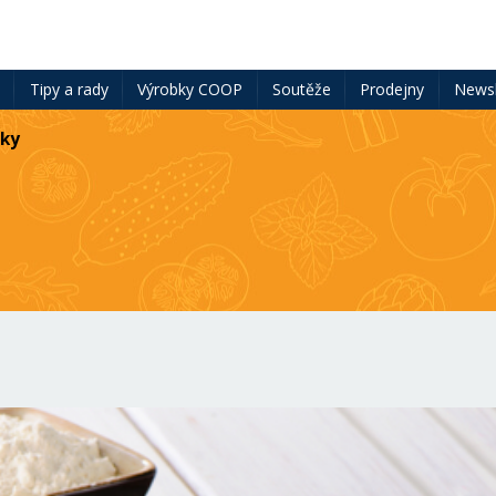
ě
Tipy a rady
Výrobky COOP
Soutěže
Prodejny
Newsl
čky