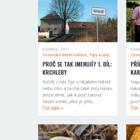
6 května., 2011
5 kvě
Cestování letem světem,
Tipy a rady,
Cest
PROČ SE TAK JMENUJÍ? 1. DÍL:
PŘÍ
KRCHLEBY
KAK
Každý z nás žije v nějakém městě
Napa
nebo obci a ta má také svůj název.
kaka
Jenže víme, jak a proč takový
odku
název vznikl, jaká je jeho...
poch
Číst dále »
Číst 