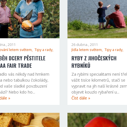
tna., 2011
26 dubna., 2011
ování letem světem,
Tipy a rady,
Jídla letem světem,
Tipy a rady,
BĚH DCERY PĚSTITELE
RYBY Z JIHOČESKÝCH
AA FAIR TRADE
RYBNÍKŮ
dlo vás někdy nad hrnkem
Za rybími specialitami není tř
a nebo tabulkou čokolády,
vážit tisíce kilometrů, stačí se
d vaše sladké povzbuzení
vypravit na jih naší krásné ze
ází? Nebo kdo ho...
objevit kouzlo rybaření u...
dále »
Číst dále »