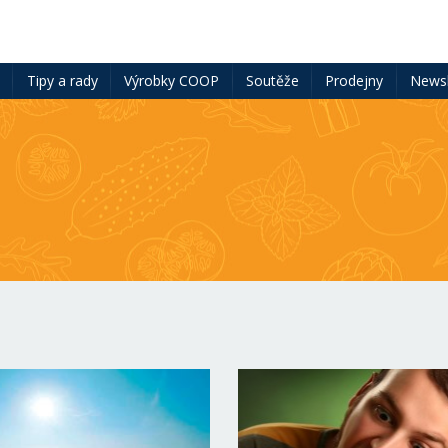
ě
Tipy a rady
Výrobky COOP
Soutěže
Prodejny
Newsl