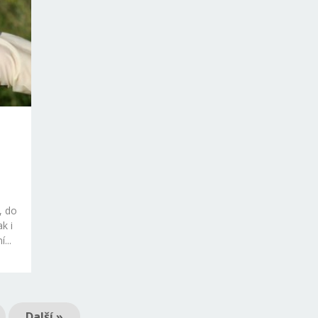
, do
k i
...
Další »