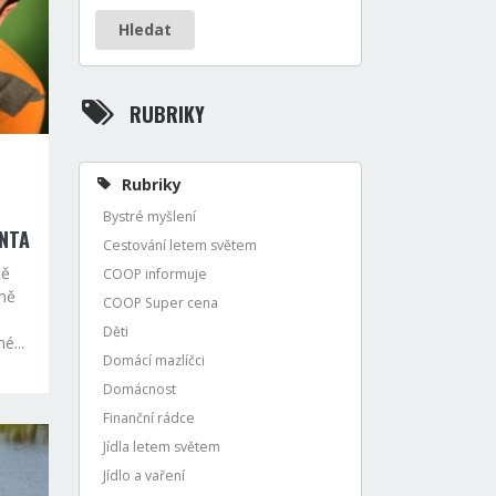
Hledat
RUBRIKY
Rubriky
Bystré myšlení
NTA
Cestování letem světem
tě
COOP informuje
yně
COOP Super cena
Děti
é...
Domácí mazlíčci
Domácnost
Finanční rádce
Jídla letem světem
Jídlo a vaření