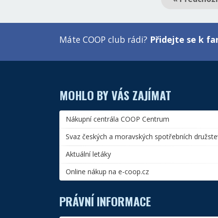
Máte COOP club rádi?
Přidejte se k 
MOHLO BY VÁS ZAJÍMAT
Nákupní centrála COOP Centrum
Svaz českých a moravských spotřebních družste
Aktuální letáky
Online nákup na e-coop.cz
PRÁVNÍ INFORMACE