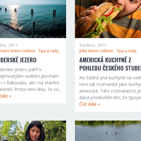
tna., 2011
9 května., 2011
ování letem světem,
Tipy a rady,
Jídla letem světem,
Tipy a rady,
IDERSKÉ JEZERO
AMERICKÁ KUCHYNĚ Z
POHLEDU ČESKÉHO STUDE
derské jezero patří k
ajímavějším vodním plochám
Asi žádná jiná kuchyně na svě
n v Rakousku, ale i na starém
není tak rozmanitá jako kuch
inentě. Proto není divu, že se...
americká. Tato rozmanitost je
dále »
dána především tím, že Spojen
Číst dále »