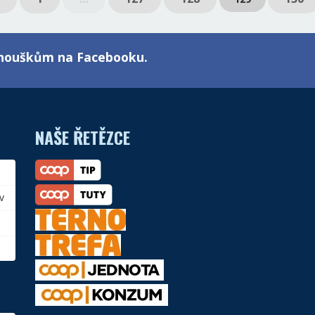
fanouškům na Facebooku.
NAŠE ŘETĚZCE
v