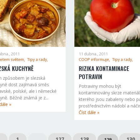
ubna., 2011
11 dubna., 2011
 letem světem,
Tipy a rady,
COOP informuje,
Tipy a rady,
ZSKÁ KUCHYNĚ
RIZIKA KONTAMINACE
POTRAVIN
 způsobem je slezská
yně dost zajímavá směs
Potraviny mohou být
vské, polské, ale i německé
kontaminovány skrze materiál
yně. Běžně známá je z...
kterého jsou zabaleny nebo pa
dále »
prostřednictvím nádobí a náčiní
Číst dále »
1
…
127
128
130
129