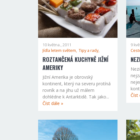
10 května., 2011
9 kvě
Jídla letem světem,
Tipy a rady,
Cest
ROZTANČENÁ KUCHYNĚ JIŽNÍ
NEZ
AMERIKY
Nezi
nejz
Jižní Amerika je obrovský
neje
kontinent, který na severu protíná
kont
rovník a na jihu už málem
Číst 
dohlédne k Antarktidě. Tak jako...
Číst dále »