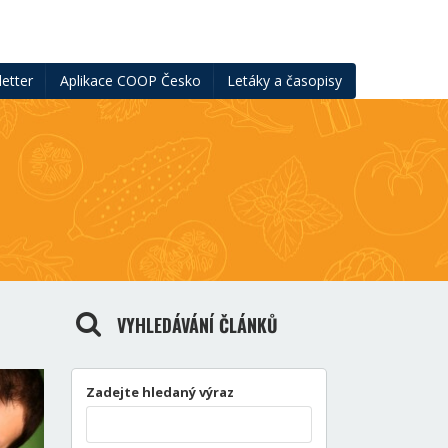
etter
Aplikace COOP Česko
Letáky a časopisy
VYHLEDÁVÁNÍ ČLÁNKŮ
Zadejte hledaný výraz