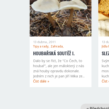
13 dubna., 2011
13 d
Tipy a rady,
Zahrada,
Jídla
HOUBAŘSKÁ SOUTĚŽ I.
SLE
Dalo by se říct, že “Co Čech, to
Svým
houbař”, ale jen málokterý z nás
kuch
zná houby opravdu dokonale.
mora
Jedním z nich je pan Jiří Mika ze...
kuch
Číst dále »
Číst 
« Předchozí