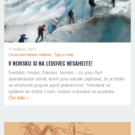
11 května., 2011
Cestování letem světem,
Tipy a rady,
V NORSKU SI NA LEDOVEC NESAHEJTE!
Švédsko, Finsko, Dánsko, Norsko – to jsou čtyři
skandinávské země, které jsou natolik zajímavé, že je těžké
ve stručnosti popsat jejich jedinečnost. Tentokrát se
vydáme do čtvrté z nich, ovšem rozhodně ne poslední...
Číst dále »