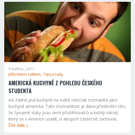
9 května., 2011
Jídla letem světem,
Tipy a rady,
AMERICKÁ KUCHYNĚ Z POHLEDU ČESKÉHO
STUDENTA
Asi žádná jiná kuchyně na světě není tak rozmanitá jako
kuchyně americká. Tato rozmanitost je dána především tím,
že Spojené státy jsou zemí přistěhovalců a každý národ,
který se v Americe usadil, si alespoň částečně zachoval...
Číst dále »