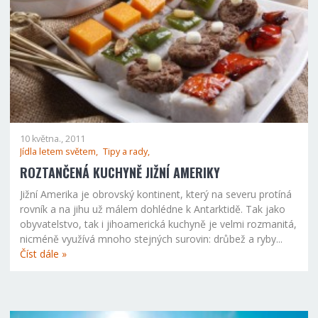
10 května., 2011
Jídla letem světem,
Tipy a rady,
ROZTANČENÁ KUCHYNĚ JIŽNÍ AMERIKY
Jižní Amerika je obrovský kontinent, který na severu protíná
rovník a na jihu už málem dohlédne k Antarktidě. Tak jako
obyvatelstvo, tak i jihoamerická kuchyně je velmi rozmanitá,
nicméně využívá mnoho stejných surovin: drůbež a ryby...
Číst dále »