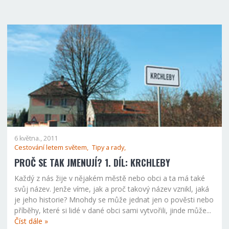
6 května., 2011
Cestování letem světem,
Tipy a rady,
PROČ SE TAK JMENUJÍ? 1. DÍL: KRCHLEBY
Každý z nás žije v nějakém městě nebo obci a ta má také
svůj název. Jenže víme, jak a proč takový název vznikl, jaká
je jeho historie? Mnohdy se může jednat jen o pověsti nebo
příběhy, které si lidé v dané obci sami vytvořili, jinde může...
Číst dále »