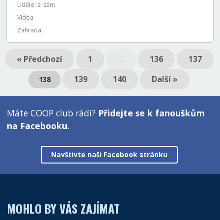
Udělej si sám
Videa
Zahrada
« Předchozí
1
…
136
137
139
140
Další »
138
Máte COOP club rádi?
Přidejte se k fanouškům
na Facebooku.
Navštivte naši Facebook stránku
MOHLO BY VÁS ZAJÍMAT