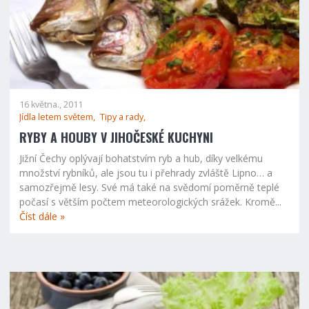
16 května., 2011
Jídla letem světem,
Tipy a rady,
RYBY A HOUBY V JIHOČESKÉ KUCHYNI
Jižní Čechy oplývají bohatstvím ryb a hub, díky velkému
množství rybníků, ale jsou tu i přehrady zvláště Lipno… a
samozřejmě lesy. Své má také na svědomí poměrně teplé
počasí s větším počtem meteorologických srážek. Kromě...
Číst dále »