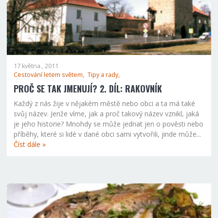
17 května., 2011
Cestování letem světem,
Tipy a rady,
PROČ SE TAK JMENUJÍ? 2. DÍL: RAKOVNÍK
Každý z nás žije v nějakém městě nebo obci a ta má také
svůj název. Jenže víme, jak a proč takový název vznikl, jaká
je jeho historie? Mnohdy se může jednat jen o pověsti nebo
příběhy, které si lidé v dané obci sami vytvořili, jinde může...
Číst dále »