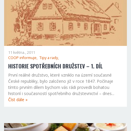
11 května., 2011
COOP informuje,
Tipy a rady,
HISTORIE SPOTŘEBNÍCH DRUŽSTEV – 1. DÍL
První reálné družstvo, které vzniklo na území současné
České republiky, bylo založeno již v roce 1847. Počínaje
tímto prvním dílem bychom vás rádi provedli bohatou
historií i současností spotřebního družstevnictví – dnes...
Číst dále »