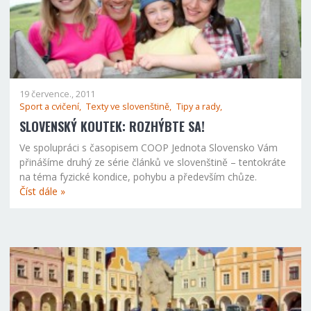
19 července., 2011
Sport a cvičení,
Texty ve slovenštině,
Tipy a rady,
SLOVENSKÝ KOUTEK: ROZHÝBTE SA!
Ve spolupráci s časopisem COOP Jednota Slovensko Vám
přinášíme druhý ze série článků ve slovenštině – tentokráte
na téma fyzické kondice, pohybu a především chůze.
Číst dále »