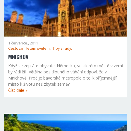
1 července., 2011
Cestování letem světem,
Tipy a rady,
MNICHOV
Když se zeptáte obyvatel Německa, ve kterém městě v zemi
by rádi žili, většina bez dlouhého váhání odpoví, že v
Mnichově. Proč je bavorská metropole o tolik příjemnější
místo k životu než zbytek země?
Číst dále »