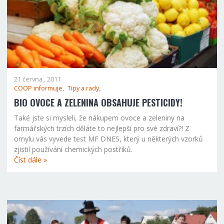
21 června., 2011
COOP informuje,
Tipy a rady,
BIO OVOCE A ZELENINA OBSAHUJE PESTICIDY!
Také jste si mysleli, že nákupem ovoce a zeleniny na
farmářských trzích děláte to nejlepší pro své zdraví?! Z
omylu vás vyvede test MF DNES, který u některých vzorků
zjistil používání chemických postřiků.
Číst dále »