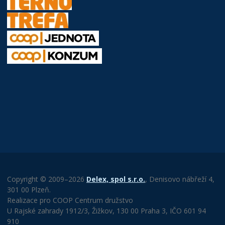
Copyright © 2009–2026
Delex, spol s.r.o.
, Denisovo nábřeží 4,
301 00 Plzeň.
Realizace pro COOP Centrum družstvo
U Rajské zahrady 1912/3, Žižkov, 130 00 Praha 3, IČO 601 94
910