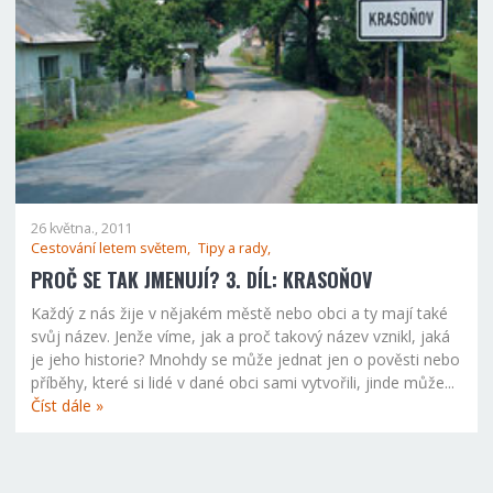
26 května., 2011
Cestování letem světem,
Tipy a rady,
PROČ SE TAK JMENUJÍ? 3. DÍL: KRASOŇOV
Každý z nás žije v nějakém městě nebo obci a ty mají také
svůj název. Jenže víme, jak a proč takový název vznikl, jaká
je jeho historie? Mnohdy se může jednat jen o pověsti nebo
příběhy, které si lidé v dané obci sami vytvořili, jinde může...
Číst dále »