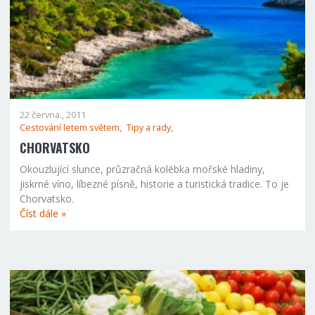
22 června., 2011
Cestování letem světem,
Tipy a rady,
CHORVATSKO
Okouzlující slunce, průzračná kolébka mořské hladiny,
jiskrné víno, líbezné písně, historie a turistická tradice. To je
Chorvatsko.
Číst dále »