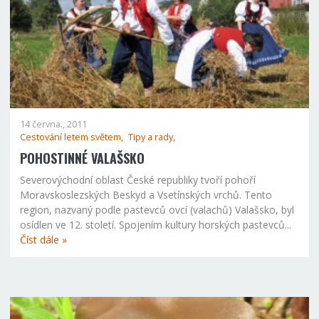
14 června., 2011
Cestování letem světem,
Tipy a rady,
POHOSTINNÉ VALAŠSKO
Severovýchodní oblast České republiky tvoří pohoří
Moravskoslezských Beskyd a Vsetínských vrchů. Tento
region, nazvaný podle pastevců ovcí (valachů) Valašsko, byl
osídlen ve 12. století. Spojením kultury horských pastevců...
Číst dále »