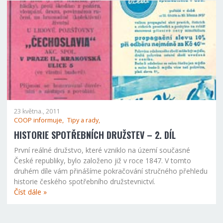
23 května., 2011
COOP informuje,
Tipy a rady,
HISTORIE SPOTŘEBNÍCH DRUŽSTEV – 2. DÍL
První reálné družstvo, které vzniklo na území současné
České republiky, bylo založeno již v roce 1847. V tomto
druhém díle vám přinášíme pokračování stručného přehledu
historie českého spotřebního družstevnictví.
Číst dále »