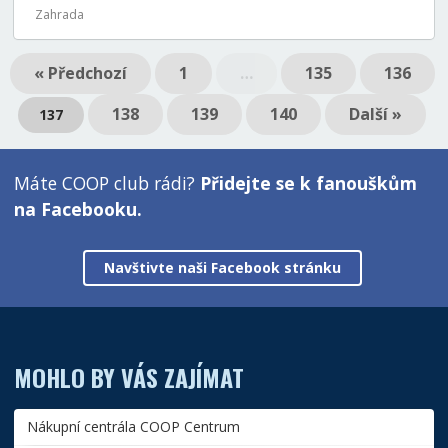
Zahrada
« Předchozí
1
…
135
136
138
139
140
Další »
137
Máte COOP club rádi?
Přidejte se k fanouškům
na Facebooku.
Navštivte naši Facebook stránku
MOHLO BY VÁS ZAJÍMAT
Nákupní centrála COOP Centrum