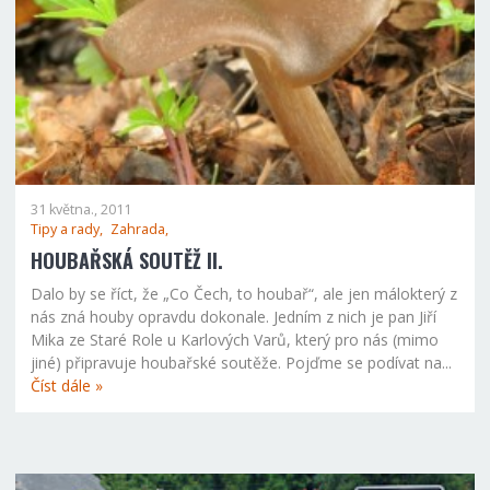
31 května., 2011
Tipy a rady,
Zahrada,
HOUBAŘSKÁ SOUTĚŽ II.
Dalo by se říct, že „Co Čech, to houbař“, ale jen málokterý z
nás zná houby opravdu dokonale. Jedním z nich je pan Jiří
Mika ze Staré Role u Karlových Varů, který pro nás (mimo
jiné) připravuje houbařské soutěže. Pojďme se podívat na...
Číst dále »