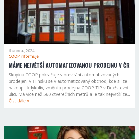
6 února., 2024
COOP informuje
MÁME NEJVĚTŠÍ AUTOMATIZOVANOU PRODEJNU V ČR
Skupina COOP pokračuje v otevírání automatizovaných
prodejen. V Hlinsku se v automatizovaný obchod, kde si lze
nakoupit kdykoliv, změnila prodejna COOP TIP v Družstevní
ulici. Má více než 560 čtverečních metrů a je tak největší ze...
Číst dále »