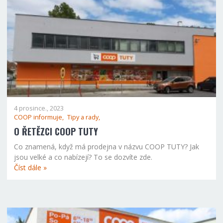
4 prosince., 2023
COOP informuje,
Tipy a rady,
O ŘETĚZCI COOP TUTY
Co znamená, když má prodejna v názvu COOP TUTY? Jak
jsou velké a co nabízejí? To se dozvíte zde.
Číst dále »