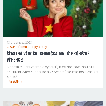
13 prosince., 2023
COOP informuje,
Tipy a rady,
ŠŤASTNÁ VÁNOČNÍ SEDMIČKA MÁ UŽ PRŮBĚŽNÉ
VÝHERCE!
K dnešnímu dni známe 8 výherců, kteří měli šťastnou ruku
při stírání výhry 60 000 Kč a 75 výherců setřelo los s částkou
400 Kč.
Číst dále »