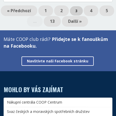
« Předchozí
1
2
4
5
3
…
13
Další »
Máte COOP club rádi?
Přidejte se k fanouškům
na Facebooku.
Navštivte naši Facebook stránku
MOHLO BY VÁS ZAJÍMAT
Nákupní centrála COOP Centrum
Svaz českých a moravských spotřebních družstev