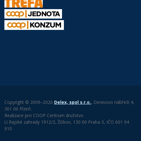
Copyright © 2009–2026
Delex, spol s.r.o.
, Denisovo nábřeží 4,
301 00 Plzeň.
Realizace pro COOP Centrum družstvo
U Rajské zahrady 1912/3, Žižkov, 130 00 Praha 3, IČO 601 94
910