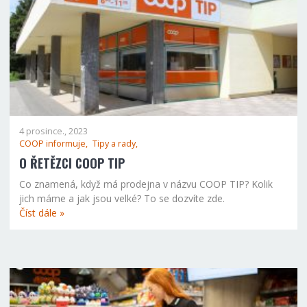
4 prosince., 2023
COOP informuje,
Tipy a rady,
O ŘETĚZCI COOP TIP
Co znamená, když má prodejna v názvu COOP TIP? Kolik
jich máme a jak jsou velké? To se dozvíte zde.
Číst dále »