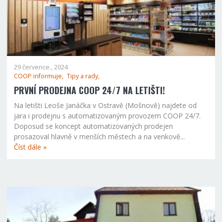
29 července., 2024
COOP informuje,
Tipy a rady,
PRVNÍ PRODEJNA COOP 24/7 NA LETIŠTI!
Na letišti Leoše Janáčka v Ostravě (Mošnově) najdete od
jara i prodejnu s automatizovaným provozem COOP 24/7.
Doposud se koncept automatizovaných prodejen
prosazoval hlavně v menších městech a na venkově...
Číst dále »