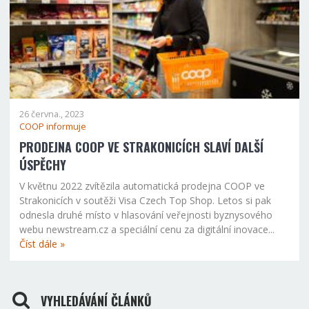
26 června., 2023
COOP informuje
PRODEJNA COOP VE STRAKONICÍCH SLAVÍ DALŠÍ
ÚSPĚCHY
V květnu 2022 zvítězila automatická prodejna COOP ve
Strakonicích v soutěži Visa Czech Top Shop. Letos si pak
odnesla druhé místo v hlasování veřejnosti byznysového
webu newstream.cz a speciální cenu za digitální inovace...
Číst dále »
VYHLEDÁVÁNÍ ČLÁNKŮ