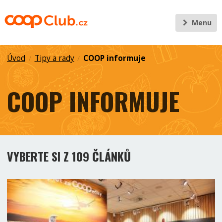
Menu
Úvod
Tipy a rady
COOP informuje
/
/
COOP INFORMUJE
VYBERTE SI Z 109 ČLÁNKŮ