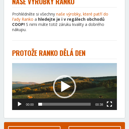
NAŠE VÝROBKY RANKO
Prohlédněte si všechny
naše výrobky, které patří do
řady Ranko
a
hledejte je i v regálech obchodů
COOP!
S nimi máte totiž záruku kvality a dobrého
nákupu.
PROTOŽE RANKO DĚLÁ DEN
Video
přehrávač
00:00
00:38