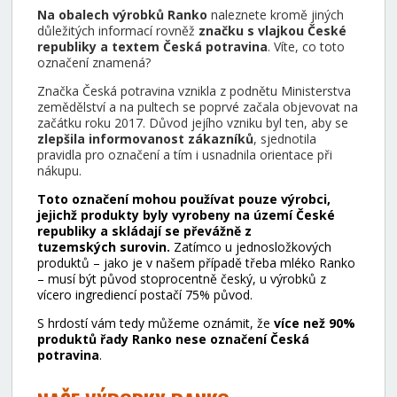
Na obalech výrobků Ranko
naleznete kromě jiných
důležitých informací rovněž
značku s vlajkou České
republiky a textem Česká potravina
. Víte, co toto
označení znamená?
Značka Česká potravina vznikla z podnětu Ministerstva
zemědělství a na pultech se poprvé začala objevovat na
začátku roku 2017. Důvod jejího vzniku byl ten, aby se
zlepšila informovanost zákazníků
, sjednotila
pravidla pro označení a tím i usnadnila orientace při
nákupu.
Toto označení mohou používat pouze výrobci,
jejichž produkty byly vyrobeny na území České
republiky a skládají se převážně z
tuzemských surovin.
Zatímco u jednosložkových
produktů – jako je v našem případě třeba mléko Ranko
– musí být původ stoprocentně český, u výrobků z
vícero ingrediencí postačí 75% původ.
S hrdostí vám tedy můžeme oznámit, že
více než 90%
produktů řady Ranko nese označení Česká
potravina
.