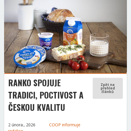
RANKO SPOJUJE
Zpět na
přehled
TRADICI, POCTIVOST A
článků
ČESKOU KVALITU
2 února., 2026
COOP informuje
redakce