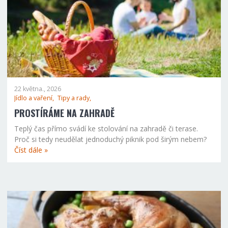
22 května., 2026
Jídlo a vaření,
Tipy a rady,
PROSTÍRÁME NA ZAHRADĚ
Teplý čas přímo svádí ke stolování na zahradě či terase.
Proč si tedy neudělat jednoduchý piknik pod širým nebem?
Číst dále »