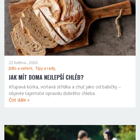
22 května., 2026
Jídlo a vaření,
Tipy a rady,
JAK MÍT DOMA NEJLEPŠÍ CHLÉB?
Křupavá kůrka, voňavá střídka a chuť jako od babičky –
objevte tajemství opravdu dobrého chleba.
Číst dále »