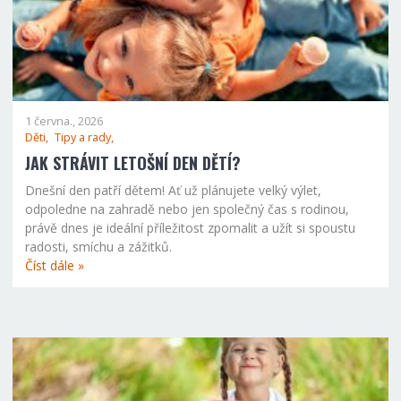
1 června., 2026
Děti,
Tipy a rady,
JAK STRÁVIT LETOŠNÍ DEN DĚTÍ?
Dnešní den patří dětem! Ať už plánujete velký výlet,
odpoledne na zahradě nebo jen společný čas s rodinou,
právě dnes je ideální příležitost zpomalit a užít si spoustu
radosti, smíchu a zážitků.
Číst dále »