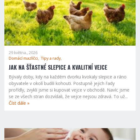
29 května., 2026
Domácí mazlíčci,
Tipy a rady,
JAK NA ŠŤASTNÉ SLEPICE A KVALITNÍ VEJCE
Bývaly doby, kdy na každém dvorku kvokaly slepice a ráno
obyvatele v okolí budili kohouti. Postupně jejich řady
prořídly, zvykli jsme si kupovat vejce v obchodě. Navíc jsme
se ze všech stran dozvídali, že vejce nejsou zdravá. To už...
Číst dále »