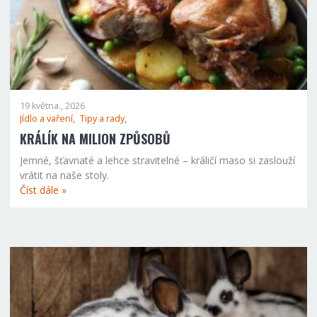
19 května., 2026
Jídlo a vaření,
Tipy a rady,
KRÁLÍK NA MILION ZPŮSOBŮ
Jemné, šťavnaté a lehce stravitelné – králičí maso si zaslouží
vrátit na naše stoly.
Číst dále »