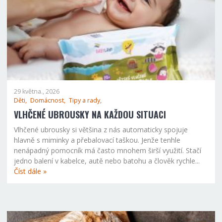
29 května., 2026
Děti,
Domácnost,
Tipy a rady,
VLHČENÉ UBROUSKY NA KAŽDOU SITUACI
Vlhčené ubrousky si většina z nás automaticky spojuje
hlavně s miminky a přebalovací taškou. Jenže tenhle
nenápadný pomocník má často mnohem širší využití. Stačí
jedno balení v kabelce, autě nebo batohu a člověk rychle...
Číst dále »