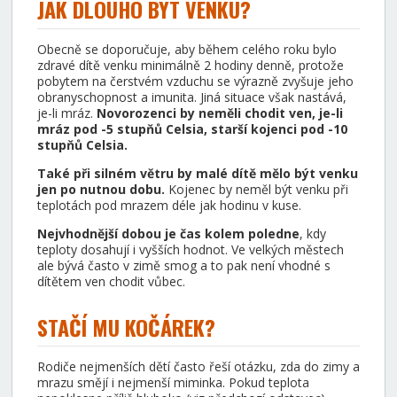
JAK DLOUHO BÝT VENKU?
Obecně se doporučuje, aby během celého roku bylo
zdravé dítě venku minimálně 2 hodiny denně, protože
pobytem na čerstvém vzduchu se výrazně zvyšuje jeho
obranyschopnost a imunita. Jiná situace však nastává,
je-li mráz.
Novorozenci by neměli chodit ven, je-li
mráz pod -5 stupňů Celsia, starší kojenci pod -10
stupňů Celsia.
Také při silném větru by malé dítě mělo být venku
jen po nutnou dobu.
Kojenec by neměl být venku při
teplotách pod mrazem déle jak hodinu v kuse.
Nejvhodnější dobou je čas kolem poledne
, kdy
teploty dosahují i vyšších hodnot. Ve velkých městech
ale bývá často v zimě smog a to pak není vhodné s
dítětem ven chodit vůbec.
STAČÍ MU KOČÁREK?
Rodiče nejmenších dětí často řeší otázku, zda do zimy a
mrazu smějí i nejmenší miminka. Pokud teplota