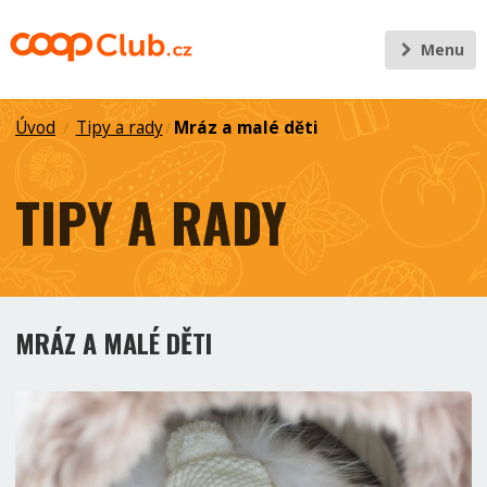
Menu
Úvod
Tipy a rady
Mráz a malé děti
/
/
TIPY A RADY
MRÁZ A MALÉ DĚTI