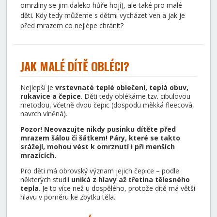
omrzliny se jim daleko hůře hojí), ale také pro malé
děti. Kdy tedy můžeme s dětmi vycházet ven a jak je
před mrazem co nejlépe chránit?
JAK MALÉ DÍTĚ OBLÉCI?
Nejlepší je
vrstevnaté teplé oblečení, teplá obuv,
rukavice a čepice
. Děti tedy oblékáme tzv. cibulovou
metodou, včetně dvou čepic (dospodu měkká fleecová,
navrch vlněná).
Pozor! Neovazujte nikdy pusinku dítěte před
mrazem šálou či šátkem! Páry, které se takto
srážejí, mohou vést k omrznutí i při menších
mrazících.
Pro děti má obrovský význam jejich čepice – podle
některých studií
uniká z hlavy až třetina tělesného
tepla
. Je to více než u dospělého, protože dítě má větší
hlavu v poměru ke zbytku těla.