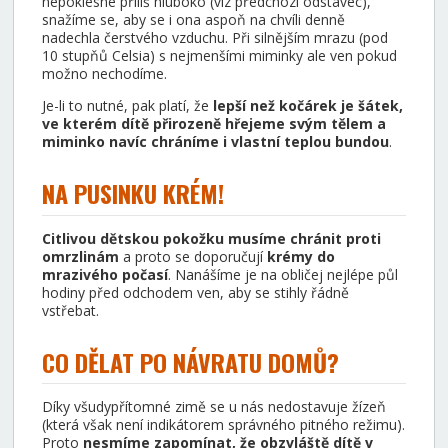
nepoklesne příliš hluboko (viz předchozí odstavec),
snažíme se, aby se i ona aspoň na chvíli denně
nadechla čerstvého vzduchu. Při silnějším mrazu (pod
10 stupňů Celsia) s nejmenšími miminky ale ven pokud
možno nechodíme.
Je-li to nutné, pak platí, že
lepší než kočárek je šátek,
ve kterém dítě přirozeně hřejeme svým tělem a
miminko navíc chráníme i vlastní teplou bundou
.
NA PUSINKU KRÉM!
Citlivou dětskou pokožku musíme chránit proti
omrzlinám
a proto se doporučují
krémy do
mrazivého počasí
. Nanášíme je na obličej nejlépe půl
hodiny před odchodem ven, aby se stihly řádně
vstřebat.
CO DĚLAT PO NÁVRATU DOMŮ?
Díky všudypřítomné zimě se u nás nedostavuje žízeň
(která však není indikátorem správného pitného režimu).
Proto
nesmíme zapomínat, že obzvláště dítě v