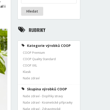
y
al i
Hledat
RUBRIKY
Kategorie výrobků COOP
COOP Premium
COOP Quality Standard
COOP XXL
Klasik
Naše zdraví
Skupina výrobků COOP
Naše zdraví - Doplňky stravy
Naše zdraví - Kosmetické přípravky
Naše zdraví - Zdravotnické