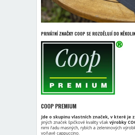
PRIVÁTNÍ ZNAČKY COOP SE ROZDĚLUJÍ DO NĚKOLI
COOP PREMIUM
Jde o skupinu vlastních značek, v které je 
jiných značek špičkové kvality však
výrobky COO
nimi řadu masných, rybích a zeleninových výrobk
voňavé cappuccino.