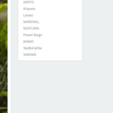
KAPITO
Křupeto
Lavato
MARSHALL
NOVÝ DEN
Power Magic
RANKO
Sladká tečka
VAROMA