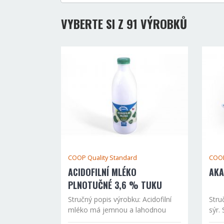
VYBERTE SI Z 91 VÝROBKŮ
COOP Quality Standard
COOP
ACIDOFILNÍ MLÉKO
AKA
PLNOTUČNÉ 3,6 % TUKU
Stručný popis výrobku: Acidofilní
Stru
mléko má jemnou a lahodnou
sýr.
chuť a je vhodné pro všechny
sůl,