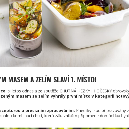
M MASEM A ZELÍM SLAVÍ 1. MÍSTO
!
ice
, si letos odnesla ze soutěže CHUTNÁ HEZKY JIHOČESKY obrovsk
uzeným masem se zelím vyhrály první místo v kategorii hotov
recepturou a precizním zpracováním.
Knedlíky jsou připravovány z
dokonalou kombinaci chutí, která zákazníkům připomene domácí kuchyni