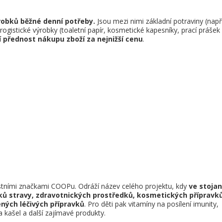
robků běžné denní potřeby.
Jsou mezi nimi základní potraviny (např
rogistické výrobky (toaletní papír, kosmetické kapesníky, prací prášek
í přednost nákupu zboží za nejnižší cenu
.
astními značkami COOPu. Odráží název celého projektu, kdy
ve stoja
ků stravy, zdravotnických prostředků, kosmetických přípravků
ných léčivých přípravků
. Pro děti pak vitamíny na posílení imunity,
 kašel a další zajímavé produkty.