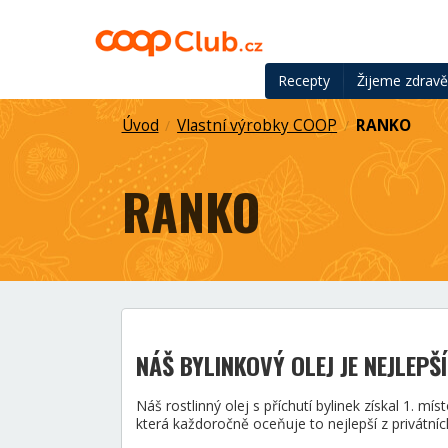
Recepty
Žijeme zdrav
Úvod
Vlastní výrobky COOP
RANKO
/
/
RANKO
NÁŠ BYLINKOVÝ OLEJ JE NEJLEPŠ
Náš rostlinný olej s příchutí bylinek získal 1. m
která každoročně oceňuje to nejlepší z privátní