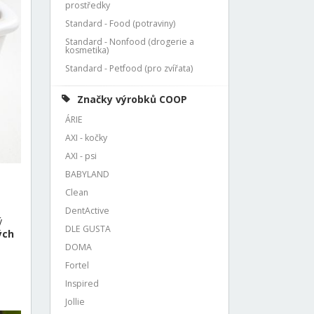
prostředky
Standard - Food (potraviny)
Standard - Nonfood (drogerie a
kosmetika)
Standard - Petfood (pro zvířata)
Značky výrobků COOP
ÁRIE
AXI - kočky
AXI - psi
BABYLAND
Clean
DentActive
ý
DLE GUSTA
ých
DOMA
Fortel
Inspired
Jollie