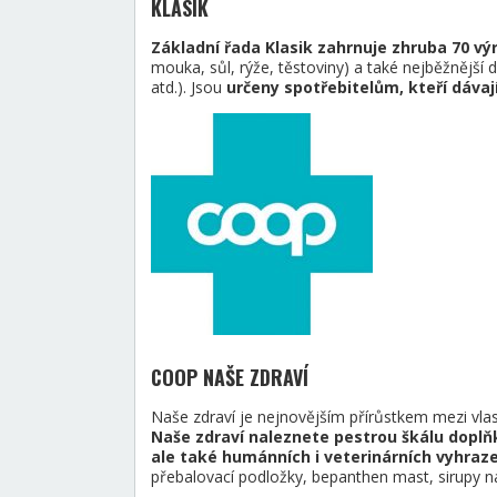
KLASIK
Základní řada Klasik zahrnuje zhruba 70 vý
mouka, sůl, rýže, těstoviny) a také nejběžnější d
atd.). Jsou
určeny spotřebitelům, kteří dávaj
COOP NAŠE ZDRAVÍ
Naše zdraví je nejnovějším přírůstkem mezi vl
Naše zdraví naleznete pestrou škálu doplň
ale také humánních i veterinárních vyhraze
přebalovací podložky, bepanthen mast, sirupy na