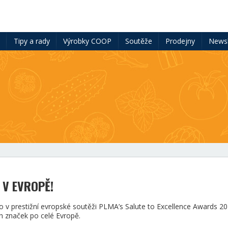
ě
Tipy a rady
Výrobky COOP
Soutěže
Prodejny
Newsl
Í V EVROPĚ!
ísto v prestižní evropské soutěži PLMA’s Salute to Excellence Awards 20
ch značek po celé Evropě.