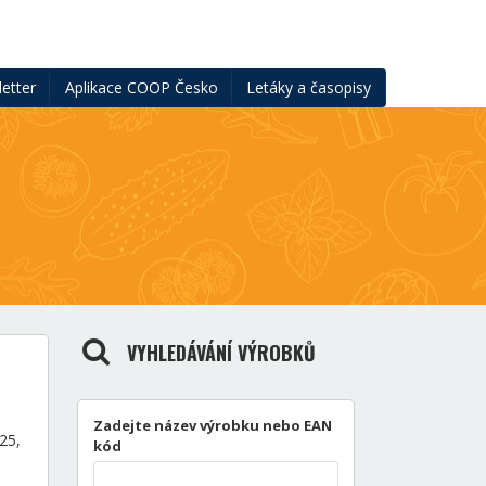
etter
Aplikace COOP Česko
Letáky a časopisy
VYHLEDÁVÁNÍ VÝROBKŮ
Zadejte název výrobku nebo EAN
25,
kód