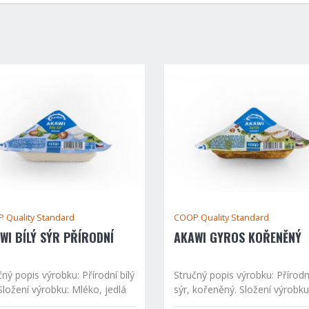
 Quality Standard
COOP Quality Standard
WI BÍLÝ SÝR PŘÍRODNÍ
AKAWI GYROS KOŘENĚNÝ
čný popis výrobku: Přírodní bílý
Stručný popis výrobku: Přírodní
 Složení výrobku: Mléko, jedlá
sýr, kořeněný. Složení výrobku
 mlékárenské kultury Sušina 43
mléko, jedlá sůl, kořenicí příp