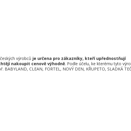
d českých výrobců
je určena pro zákazníky, kteří upřednostňují
chtějí nakoupit cenově výhodně
. Podle účelu, ke kterému tyto výr
 - např. BABYLAND, CLEAN, FORTEL, NOVÝ DEN, KŘUPETO, SLADKÁ TE