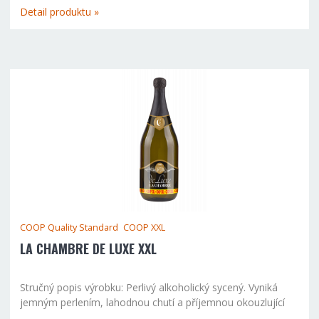
uchovat plnou kvalitu výrobku pro další sklenku. Složení...
Detail produktu »
COOP Quality Standard
COOP XXL
LA CHAMBRE DE LUXE XXL
Stručný popis výrobku: Perlivý alkoholický sycený. Vyniká
jemným perlením, lahodnou chutí a příjemnou okouzlující
vůní. Moderní uzávěr umožní opakovaně uzavřít láhev a