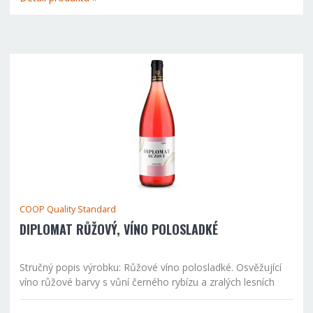
COOP Quality Standard
DIPLOMAT RŮŽOVÝ, VÍNO POLOSLADKÉ
Stručný popis výrobku: Růžové víno polosladké. Osvěžující
víno růžové barvy s vůní černého rybízu a zralých lesních
jahod se špetkou džemu. Doporučujeme podávat ke
kuřecímu masu, sladkovodním rybám, ovocným...