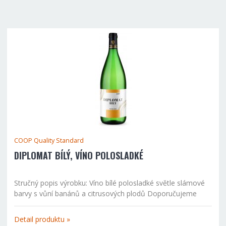
COOP Quality Standard
DIPLOMAT BÍLÝ, VÍNO POLOSLADKÉ
Stručný popis výrobku: Víno bílé polosladké světle slámové
barvy s vůní banánů a citrusových plodů Doporučujeme
podávat k růžovým pokrmům, těstovinám, rybám nebo
drůbeži. Alergeny: siřičitany
Detail produktu »