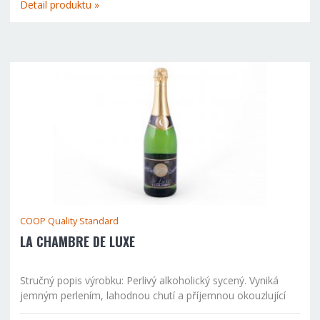
Detail produktu »
COOP Quality Standard
LA CHAMBRE DE LUXE
Stručný popis výrobku: Perlivý alkoholický sycený. Vyniká
jemným perlením, lahodnou chutí a příjemnou okouzlující
vůní. Moderní uzávěr umožní opakovaně uzavřít láhev a