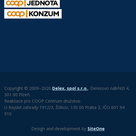
Copyright © 2009–2026
Delex, spol s.r.o.
, Denisovo nábřeží 4,
301 00 Plzeň.
Realizace pro COOP Centrum družstvo
U Rajské zahrady 1912/3, Žižkov, 130 00 Praha 3, IČO 601 94
910
Design and development by
SiteOne