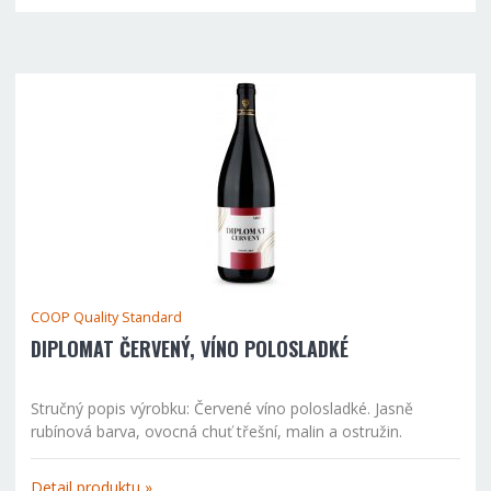
COOP Quality Standard
DIPLOMAT ČERVENÝ, VÍNO POLOSLADKÉ
Stručný popis výrobku: Červené víno polosladké. Jasně
rubínová barva, ovocná chuť třešní, malin a ostružin.
Vyvážená struktura tříslovin. Doporučujeme ke grilovanému
vepřovému masu, omáčkám, těstovinám, rizotu nebo...
Detail produktu »