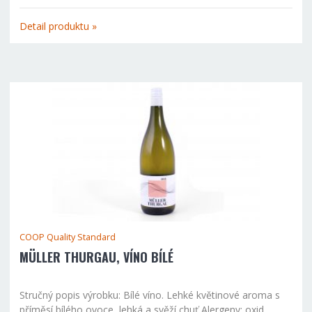
Detail produktu »
COOP Quality Standard
MÜLLER THURGAU, VÍNO BÍLÉ
Stručný popis výrobku: Bílé víno. Lehké květinové aroma s
příměsí bílého ovoce, lehká a svěží chuť Alergeny: oxid