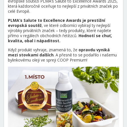
evropské soutěži PLMA’s Salute to Excellence Awards 2025,
která každoročně oceňuje to nejlepší z privátních značek po
celé Evropě.
PLMA’s Salute to Excellence Awards je prestižní
evropská soutěž
, ve které odborníci vybírají ty nejlepší
výrobky privátních značek – tedy produkty, které najdete
přímo v regálech obchodních řetězců.
Hodnotí se chuť,
kvalita, obal i nápaditost.
Když produkt vyhraje, znamená to, že
opravdu vyniká
mezi stovkami dalších
. A přesně to se podařilo i našemu
bylinkovému oleji ve spreji COOP Premium!