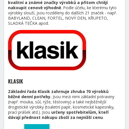
kvalitní a známé značky výrobků a přitom chtějí
nakoupit cenově výhodně
. Podle účelu, ke kterému tyto
výrobky slouží, jsou rozděleny do dalších 21 značek - např.
BABYLAND, CLEAN, FORTEL, NOVÝ DEN, KŘUPETO,
SLADKÁ TEČKA apod.
KLASIK
Základní řada Klasik zahrnuje zhruba 70 výrobků
běžné denní potřeby.
Jsou mezi nimi základní potraviny
(např. mouka, sůl, rýže, těstoviny) a také nejběžnější
drogistické výrobky (toaletní papír, kosmetické kapesníky,
prací prášek atd.). Jsou
určeny spotřebitelům, kteří
dávají přednost nákupu zboží za nejnižší cenu
.