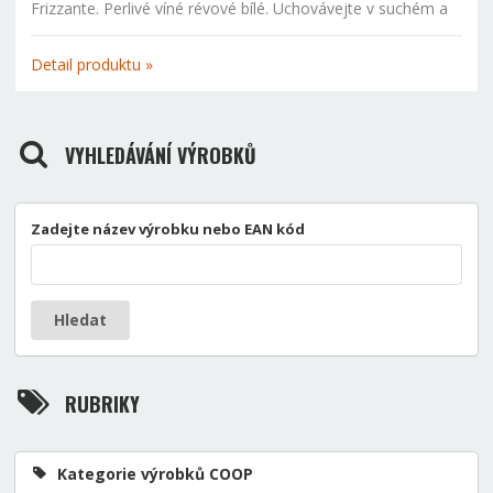
Frizzante. Perlivé víné révové bílé. Uchovávejte v suchém a
tmavém prostředí, v teplotách 4°C až 20°C.
Detail produktu »
VYHLEDÁVÁNÍ VÝROBKŮ
Zadejte název výrobku nebo EAN kód
Hledat
RUBRIKY
Kategorie výrobků COOP