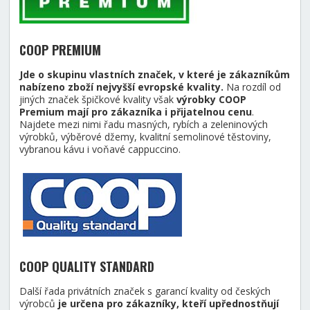
COOP PREMIUM
Jde o skupinu vlastních značek, v které je zákazníkům
nabízeno zboží nejvyšší evropské kvality.
Na rozdíl od
jiných značek špičkové kvality však
výrobky COOP
Premium mají pro zákazníka i přijatelnou cenu
.
Najdete mezi nimi řadu masných, rybích a zeleninových
výrobků, výběrové džemy, kvalitní semolinové těstoviny,
vybranou kávu i voňavé cappuccino.
COOP QUALITY STANDARD
Další řada privátních značek s garancí kvality od českých
výrobců
je určena pro zákazníky, kteří upřednostňují