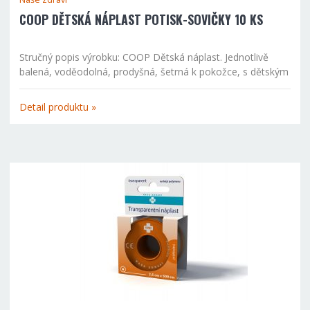
COOP DĚTSKÁ NÁPLAST POTISK-SOVIČKY 10 KS
Stručný popis výrobku: COOP Dětská náplast. Jednotlivě
balená, voděodolná, prodyšná, šetrná k pokožce, s dětským
motivem soviček. Vhodná k ošetření drobných poranění,
oděrek apod. Použití: Vyčistěte ránu a jemně osušte...
Detail produktu »