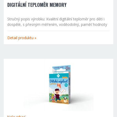
DIGITÁLNÍ TEPLOMĚR MEMORY
Stručný popis výrobku: Kvalitní digitální teploměr pro děti i
dospělé, s přesným měřením, voděodolný, paměť hodnoty
posledního měření. Funkce automatického vypnutí. Je
vhodný na měření teploty v podpaždí, dutině ústní i v...
Detail produktu »
Naše zdraví