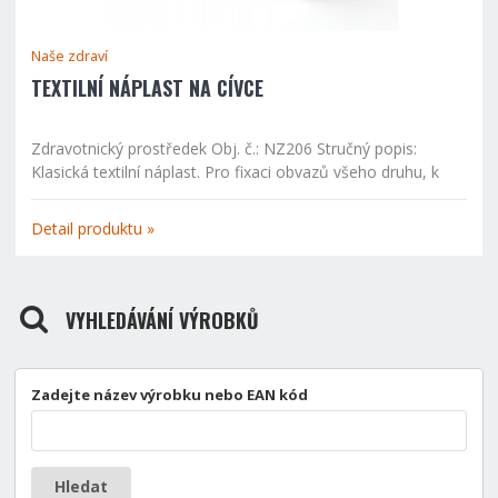
Naše zdraví
TEXTILNÍ NÁPLAST NA CÍVCE
Zdravotnický prostředek Obj. č.: NZ206 Stručný popis:
Klasická textilní náplast. Pro fixaci obvazů všeho druhu, k
upevnění sond, kanyl a podobně u pacientů s normální
citlivostí kůže. Při použití nutno dbát, aby pokožka byla...
Detail produktu »
VYHLEDÁVÁNÍ VÝROBKŮ
Zadejte název výrobku nebo EAN kód
Hledat