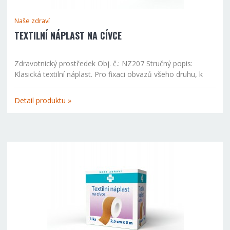
Naše zdraví
TEXTILNÍ NÁPLAST NA CÍVCE
Zdravotnický prostředek Obj. č.: NZ207 Stručný popis:
Klasická textilní náplast. Pro fixaci obvazů všeho druhu, k
upevnění sond, kanyl a podobně u pacientů s normální
citlivostí kůže. Při použití nutno dbát, aby pokožka byla...
Detail produktu »