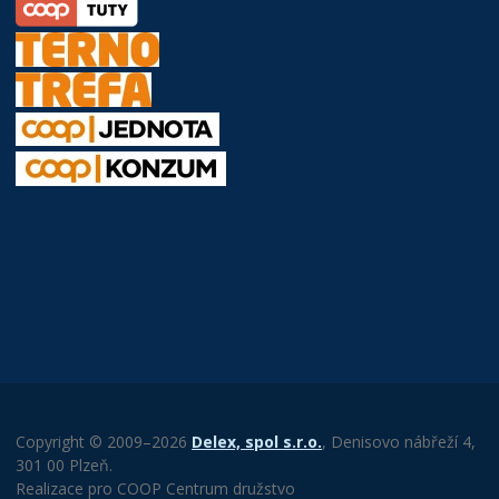
Copyright © 2009–2026
Delex, spol s.r.o.
, Denisovo nábřeží 4,
301 00 Plzeň.
Realizace pro COOP Centrum družstvo