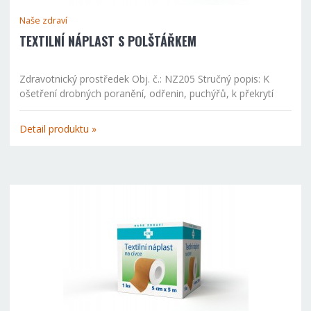
Naše zdraví
TEXTILNÍ NÁPLAST S POLŠTÁŘKEM
Zdravotnický prostředek Obj. č.: NZ205 Stručný popis: K
ošetření drobných poranění, odřenin, puchýřů, k překrytí
vpichu po injekcích při očkování či odběrech krve. Textilní
nedráždivá náplast na rány, tělové barvy s vysoce...
Detail produktu »