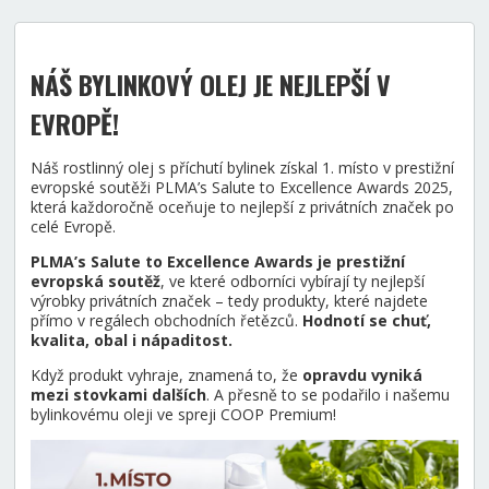
NÁŠ BYLINKOVÝ OLEJ JE NEJLEPŠÍ V
EVROPĚ!
Náš rostlinný olej s příchutí bylinek získal 1. místo v prestižní
evropské soutěži PLMA’s Salute to Excellence Awards 2025,
která každoročně oceňuje to nejlepší z privátních značek po
celé Evropě.
PLMA’s Salute to Excellence Awards je prestižní
evropská soutěž
, ve které odborníci vybírají ty nejlepší
výrobky privátních značek – tedy produkty, které najdete
přímo v regálech obchodních řetězců.
Hodnotí se chuť,
kvalita, obal i nápaditost.
Když produkt vyhraje, znamená to, že
opravdu vyniká
mezi stovkami dalších
. A přesně to se podařilo i našemu
bylinkovému oleji ve spreji COOP Premium!