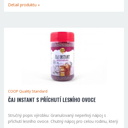
přípravy: Do sklenice (0,2 l) studené nebo teplé vody...
Detail produktu »
COOP Quality Standard
ČAJ INSTANT S PŘÍCHUTÍ LESNÍHO OVOCE
Stručný popis výrobku: Granulovaný neperlivý nápoj s
příchutí lesního ovoce. Chutný nápoj pro celou rodinu, který
vás osvěží za každého počasí. Způsob přípravy: Do sklenice