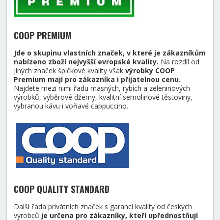
COOP PREMIUM
Jde o skupinu vlastních značek, v které je zákazníkům
nabízeno zboží nejvyšší evropské kvality.
Na rozdíl od
jiných značek špičkové kvality však
výrobky COOP
Premium mají pro zákazníka i přijatelnou cenu
.
Najdete mezi nimi řadu masných, rybích a zeleninových
výrobků, výběrové džemy, kvalitní semolinové těstoviny,
vybranou kávu i voňavé cappuccino.
COOP QUALITY STANDARD
Další řada privátních značek s garancí kvality od českých
výrobců
je určena pro zákazníky, kteří upřednostňují