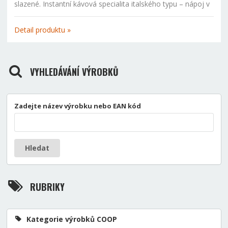
slazené. Instantní kávová specialita italského typu – nápoj v
prášku. Příprava nápoje: 4-6 kávových lžiček nasypejte do
150ml šálku, zalijte horkou vodou, ne však vroucí...
Detail produktu »
VYHLEDÁVÁNÍ VÝROBKŮ
Zadejte název výrobku nebo EAN kód
Hledat
RUBRIKY
Kategorie výrobků COOP