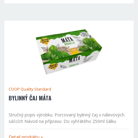
COOP Quality Standard
BYLINNÝ ČAJ MÁTA
Stručný popis výrobku: Porcovaný bylinný čaj v nálevových
sáčcích Návod na přípravu: Do vyhřátého 250ml šálku
vložíme jeden sáček čaje a zalijeme právě vroucí vodou.
Ponecháme cca 12 minut vyluhovat. Během přípravy...
Detail produktu »