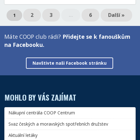
2
3
…
6
Další »
1
Máte COOP club rádi?
Přidejte se k fanouškům
na Facebooku.
Navštivte naši Facebook stránku
MOHLO BY VÁS ZAJÍMAT
Nákupní centrála COOP Centrum
Svaz českých a moravských spotřebních družstev
Aktuální letáky