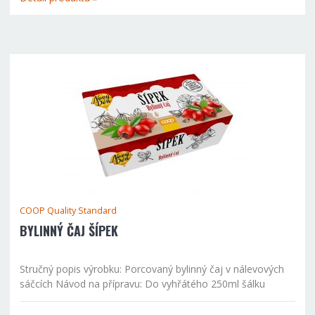
COOP Quality Standard
BYLINNÝ ČAJ ŠÍPEK
Stručný popis výrobku: Porcovaný bylinný čaj v nálevových
sáčcích Návod na přípravu: Do vyhřátého 250ml šálku
vložíme jeden sáček čaje a zalijeme právě vroucí vodou.
Ponecháme cca 12 minut vyluhovat. Během přípravy...