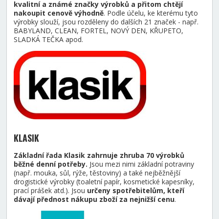
kvalitní a známé značky výrobků a přitom chtějí
nakoupit cenově výhodně
. Podle účelu, ke kterému tyto
výrobky slouží, jsou rozděleny do dalších 21 značek - např.
BABYLAND, CLEAN, FORTEL, NOVÝ DEN, KŘUPETO,
SLADKÁ TEČKA apod.
KLASIK
Základní řada Klasik zahrnuje zhruba 70 výrobků
běžné denní potřeby.
Jsou mezi nimi základní potraviny
(např. mouka, sůl, rýže, těstoviny) a také nejběžnější
drogistické výrobky (toaletní papír, kosmetické kapesníky,
prací prášek atd.). Jsou
určeny spotřebitelům, kteří
dávají přednost nákupu zboží za nejnižší cenu
.