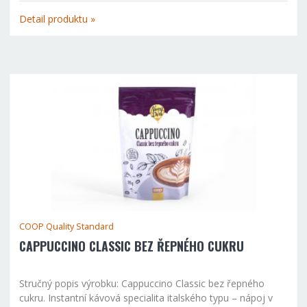
(0,2 l) studené nebo teplé vody zamíchat 2-3 lžičky směsi a...
Detail produktu »
COOP Quality Standard
CAPPUCCINO CLASSIC BEZ ŘEPNÉHO CUKRU
Stručný popis výrobku: Cappuccino Classic bez řepného
cukru. Instantní kávová specialita italského typu – nápoj v