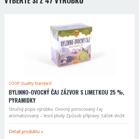
COOP Quality Standard
BYLINNO-OVOCNÝ ČAJ ZÁZVOR S LIMETKOU 25 %,
PYRAMIDKY
Stručný popis výrobku: Ovocný porocovaný čaj
aromatizovaný – lesní plody Způsob přípravy: Sáček vložit
do šálku a přelít vroucí vodou. Pro přípravu kvalitního nápoje
nechte 5-8 minut vyluhovat. Složení výrobku: Zázvor 25 %...
Detail produktu »