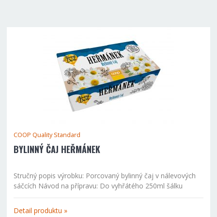
COOP Quality Standard
BYLINNÝ ČAJ HEŘMÁNEK
Stručný popis výrobku: Porcovaný bylinný čaj v nálevových
sáčcích Návod na přípravu: Do vyhřátého 250ml šálku
vložíme jeden sáček čaje a zalijeme právě vroucí vodou.
Ponecháme cca 12 minut vyluhovat. Během přípravy...
Detail produktu »