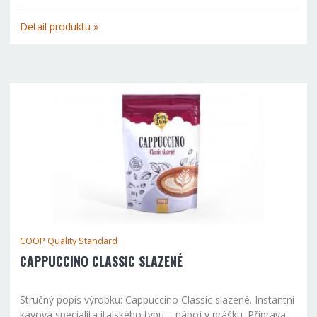
prášku. Příprava nápoje: 4-6 kávových lžiček nasypejte do
150ml šálku, zalijte horkou vodou, ne však vroucí...
Detail produktu »
COOP Quality Standard
CAPPUCCINO CLASSIC SLAZENÉ
Stručný popis výrobku: Cappuccino Classic slazené. Instantní
kávová specialita italského typu – nápoj v prášku. Příprava