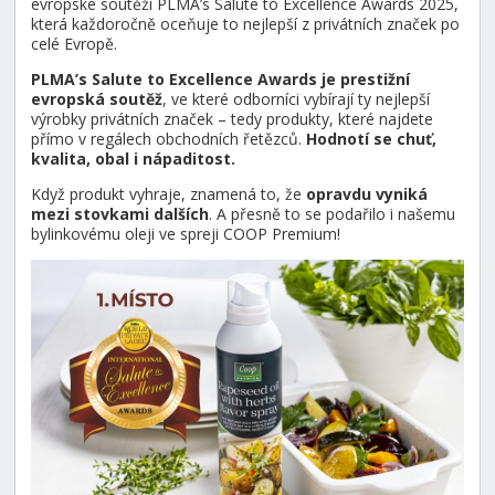
evropské soutěži PLMA’s Salute to Excellence Awards 2025,
která každoročně oceňuje to nejlepší z privátních značek po
celé Evropě.
PLMA’s Salute to Excellence Awards je prestižní
evropská soutěž
, ve které odborníci vybírají ty nejlepší
výrobky privátních značek – tedy produkty, které najdete
přímo v regálech obchodních řetězců.
Hodnotí se chuť,
kvalita, obal i nápaditost.
Když produkt vyhraje, znamená to, že
opravdu vyniká
mezi stovkami dalších
. A přesně to se podařilo i našemu
bylinkovému oleji ve spreji COOP Premium!