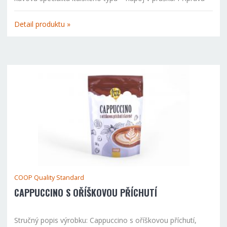
nápoje: 4-6 kávových lžiček nasypejte do 150ml šálku, zalijte
horkou vodou, ne však vroucí. Zamíchejte. Dle chuti...
Detail produktu »
COOP Quality Standard
CAPPUCCINO S OŘÍŠKOVOU PŘÍCHUTÍ
Stručný popis výrobku: Cappuccino s oříškovou příchutí,