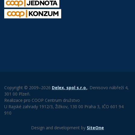
Copyright © 2009–2026
Delex, spol s.r.o.
, Denisovo nábřeží 4,
301 00 Plzeň.
Realizace pro COOP Centrum družstvo
U Rajské zahrady 1912/3, Žižkov, 130 00 Praha 3, IČO 601 94
910
Design and development by
SiteOne