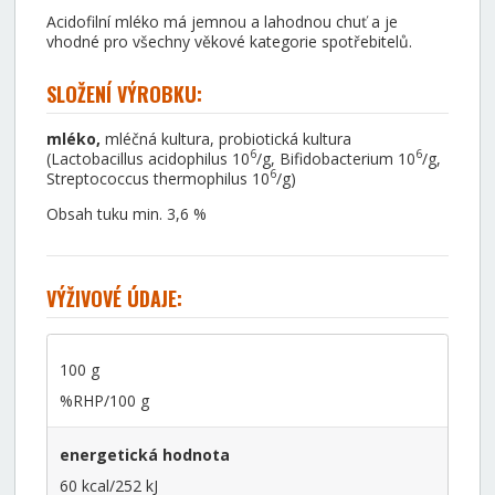
Acidofilní mléko má jemnou a lahodnou chuť a je
vhodné pro všechny věkové kategorie spotřebitelů.
SLOŽENÍ VÝROBKU:
mléko,
mléčná kultura, probiotická kultura
6
6
(Lactobacillus acidophilus 10
/g, Bifidobacterium 10
/g,
6
Streptococcus thermophilus 10
/g)
Obsah tuku min. 3,6 %
VÝŽIVOVÉ ÚDAJE:
100 g
%RHP/100 g
energetická hodnota
60 kcal/252 kJ