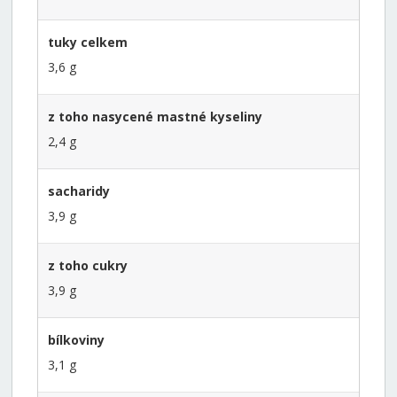
tuky celkem
3,6 g
z toho nasycené mastné kyseliny
2,4 g
sacharidy
3,9 g
z toho cukry
3,9 g
bílkoviny
3,1 g