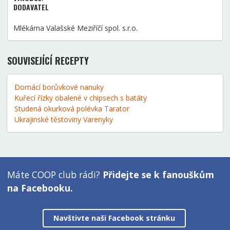
DODAVATEL
Mlékárna Valašské Meziříčí spol. s.r.o.
SOUVISEJÍCÍ RECEPTY
Domácí borůvkové nanuky
Kuřecí řízky obalené v chipsech s batáty
Studená okurková polévka Tarator
Ukrajinské těstoviny Varenyky
Máte COOP club rádi?
Přidejte se k fanouškům
na Facebooku.
Navštivte naši Facebook stránku