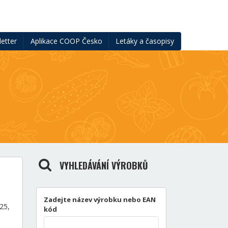
etter
Aplikace COOP Česko
Letáky a časopisy
VYHLEDÁVÁNÍ VÝROBKŮ
Zadejte název výrobku nebo EAN
25,
kód