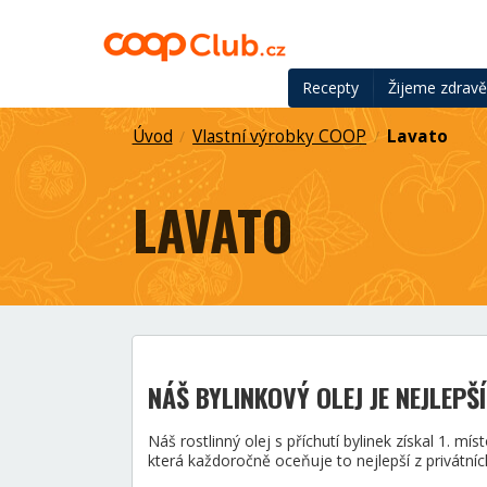
Recepty
Žijeme zdrav
Úvod
Vlastní výrobky COOP
Lavato
/
/
LAVATO
NÁŠ BYLINKOVÝ OLEJ JE NEJLEPŠ
Náš rostlinný olej s příchutí bylinek získal 1. m
která každoročně oceňuje to nejlepší z privátní