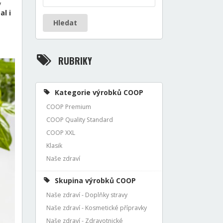
y
al i
Hledat
RUBRIKY
Kategorie výrobků COOP
COOP Premium
COOP Quality Standard
COOP XXL
Klasik
Naše zdraví
Skupina výrobků COOP
Naše zdraví - Doplňky stravy
Naše zdraví - Kosmetické přípravky
Naše zdraví - Zdravotnické