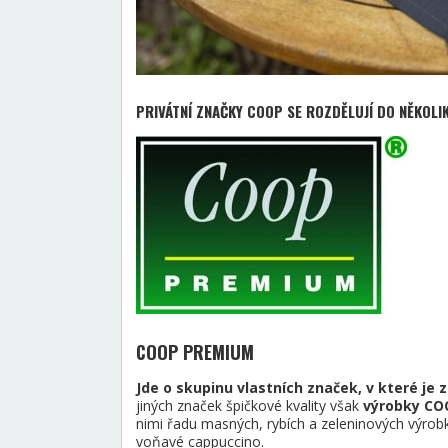
PRIVÁTNÍ ZNAČKY COOP SE ROZDĚLUJÍ DO NĚKOLI
COOP PREMIUM
Jde o skupinu vlastních značek, v které je 
jiných značek špičkové kvality však
výrobky COO
nimi řadu masných, rybích a zeleninových výrobk
voňavé cappuccino.