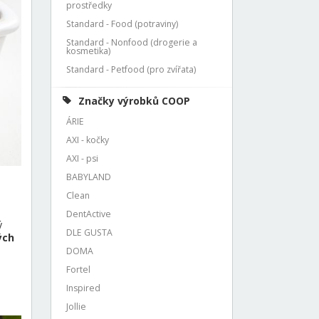
prostředky
Standard - Food (potraviny)
Standard - Nonfood (drogerie a
kosmetika)
Standard - Petfood (pro zvířata)
Značky výrobků COOP
ÁRIE
AXI - kočky
AXI - psi
BABYLAND
Clean
DentActive
ý
DLE GUSTA
ých
DOMA
Fortel
Inspired
Jollie