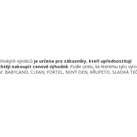
d českých výrobců
je určena pro zákazníky, kteří upřednostňují
chtějí nakoupit cenově výhodně
. Podle účelu, ke kterému tyto výr
 - např. BABYLAND, CLEAN, FORTEL, NOVÝ DEN, KŘUPETO, SLADKÁ TE