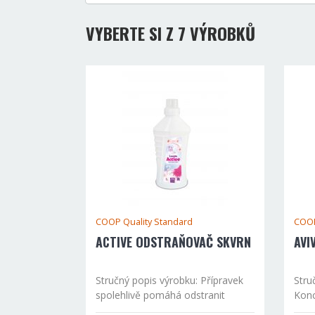
VYBERTE SI Z 7 VÝROBKŮ
COOP Quality Standard
COOP
ACTIVE ODSTRAŇOVAČ SKVRN
AVI
Stručný popis výrobku: Přípravek
Stru
spolehlivě pomáhá odstranit
Konc
nečistoty ze všech druhů tkanin.
pros