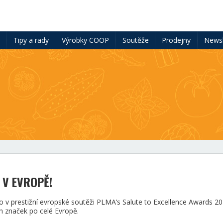
ě
Tipy a rady
Výrobky COOP
Soutěže
Prodejny
Newsl
Í V EVROPĚ!
ísto v prestižní evropské soutěži PLMA’s Salute to Excellence Awards 20
ch značek po celé Evropě.