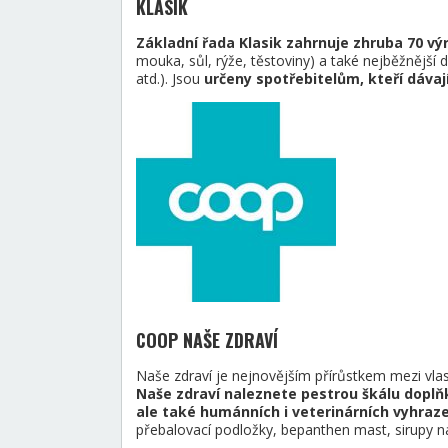
KLASIK
Základní řada Klasik zahrnuje zhruba 70 vý
mouka, sůl, rýže, těstoviny) a také nejběžnější d
atd.). Jsou
určeny spotřebitelům, kteří dávaj
COOP NAŠE ZDRAVÍ
Naše zdraví je nejnovějším přírůstkem mezi vl
Naše zdraví naleznete pestrou škálu doplň
ale také humánních i veterinárních vyhraze
přebalovací podložky, bepanthen mast, sirupy na