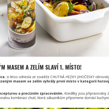
M MASEM A ZELÍM SLAVÍ 1. MÍSTO
!
ice
, si letos odnesla ze soutěže CHUTNÁ HEZKY JIHOČESKY obrovsk
uzeným masem se zelím vyhrály první místo v kategorii hotov
recepturou a precizním zpracováním.
Knedlíky jsou připravovány z
dokonalou kombinaci chutí, která zákazníkům připomene domácí kuchyni