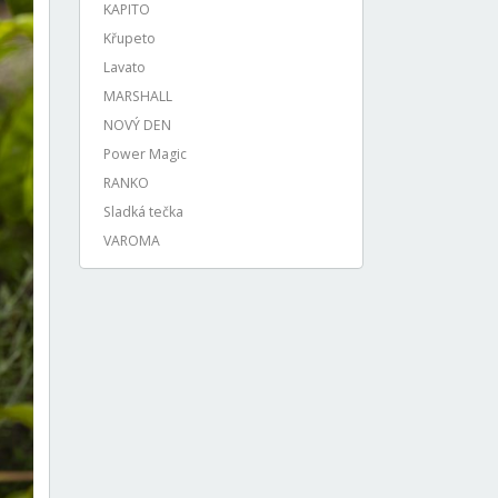
KAPITO
Křupeto
Lavato
MARSHALL
NOVÝ DEN
Power Magic
RANKO
Sladká tečka
VAROMA