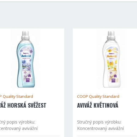
 Quality Standard
COOP Quality Standard
VÁŽ HORSKÁ SVĚŽEST
AVIVÁŽ KVĚTINOVÁ
čný popis výrobku:
Stručný popis výrobku:
entrovaný avivážní
Koncentrovaný avivážní
tředek. Prádlo optimálně
prostředek. Prádlo optimálně