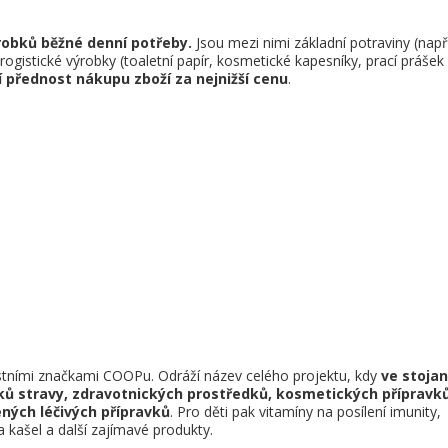
robků běžné denní potřeby.
Jsou mezi nimi základní potraviny (např
rogistické výrobky (toaletní papír, kosmetické kapesníky, prací prášek
í přednost nákupu zboží za nejnižší cenu
.
astními značkami COOPu. Odráží název celého projektu, kdy
ve stoja
ků stravy, zdravotnických prostředků, kosmetických přípravků
ných léčivých přípravků
. Pro děti pak vitamíny na posílení imunity,
 kašel a další zajímavé produkty.