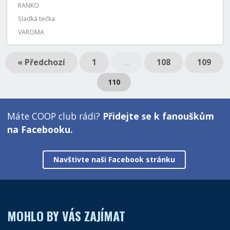
RANKO
Sladká tečka
VAROMA
« Předchozí
1
…
108
109
110
Máte COOP club rádi?
Přidejte se k fanouškům
na Facebooku.
Navštivte naši Facebook stránku
MOHLO BY VÁS ZAJÍMAT