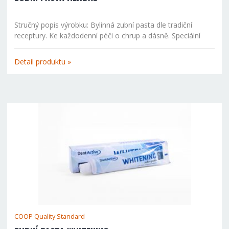
Stručný popis výrobku: Bylinná zubní pasta dle tradiční
receptury. Ke každodenní péči o chrup a dásně. Speciální
složení sestavené podle tradiční receptury působí velmi
příznivě na zuby, zklidňuje bolavá a citlivá místa, snižuje...
Detail produktu »
COOP Quality Standard