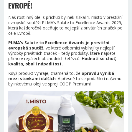
EVROPĚ!
Náš rostlinný olej s příchutí bylinek získal 1. místo v prestižní
evropské soutěži PLMA’s Salute to Excellence Awards 2025,
která každoročně oceňuje to nejlepší z privátních značek po
celé Evropě.
PLMA’s Salute to Excellence Awards je prestižní
evropská soutěž
, ve které odborníci vybírají ty nejlepší
výrobky privátních značek – tedy produkty, které najdete
přímo v regálech obchodních řetězců.
Hodnotí se chuť,
kvalita, obal i nápaditost.
Když produkt vyhraje, znamená to, že
opravdu vyniká
mezi stovkami dalších
. A přesně to se podařilo i našemu
bylinkovému oleji ve spreji COOP Premium!