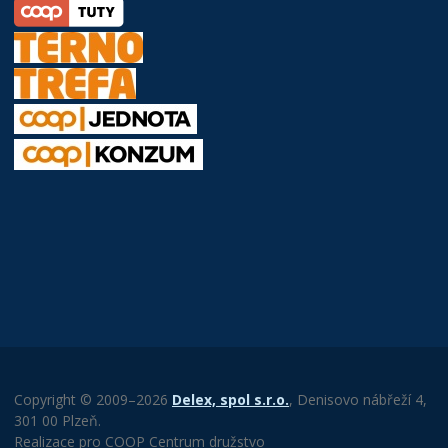
Copyright © 2009–2026
Delex, spol s.r.o.
, Denisovo nábřeží 4,
301 00 Plzeň.
Realizace pro COOP Centrum družstvo