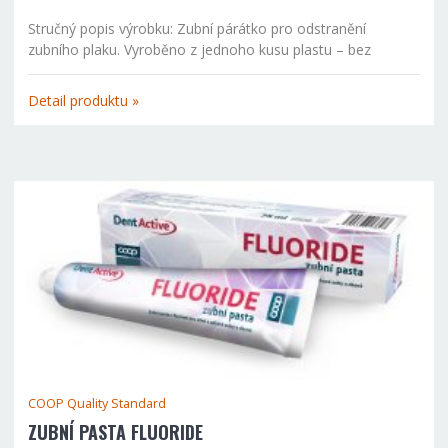
Stručný popis výrobku: Zubní párátko pro odstranění
zubního plaku. Vyroběno z jednoho kusu plastu – bez
úlomků, neporézní. Kartáček přiložte horizontálně do
mezery mezi zuby. Pro odstranění zbytků jídla kartáčkem...
Detail produktu »
COOP Quality Standard
ZUBNÍ PASTA FLUORIDE