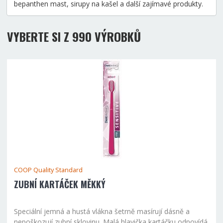
bepanthen mast, sirupy na kašel a další zajímavé produkty.
VYBERTE SI Z 990 VÝROBKŮ
COOP Quality Standard
ZUBNÍ KARTÁČEK MĚKKÝ
Speciální jemná a hustá vlákna šetrně masírují dásně a
nepoškozují zubní sklovinu. Malá hlavička kartáčku odpovídá