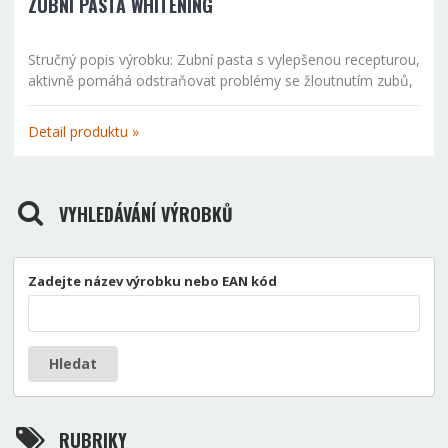
ZUBNÍ PASTA WHITENING
Stručný popis výrobku: Zubní pasta s vylepšenou recepturou,
aktivně pomáhá odstraňovat problémy se žloutnutím zubů,
se vznikem skvrn a zubních kazů. Při pravidelném užívání
pomáhá omezovat tvorbu zubního kamene. Složení...
Detail produktu »
VYHLEDÁVÁNÍ VÝROBKŮ
Zadejte název výrobku nebo EAN kód
Hledat
RUBRIKY