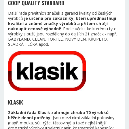
COOP QUALITY STANDARD
Další řada privátních značek s garancí kvality od českých
výrobců
je určena pro zákazníky, kteří upřednostňují
kvalitní a známé značky výrobků a přitom chtějí
nakoupit cenově výhodně
. Podle účelu, ke kterému tyto
výrobky slouží, jsou rozděleny do dalších 21 značek - např.
BABYLAND, CLEAN, FORTEL, NOVÝ DEN, KŘUPETO,
SLADKÁ TEČKA apod.
KLASIK
Základní řada Klasik zahrnuje zhruba 70 výrobků
běžné denní potřeby.
Jsou mezi nimi základní potraviny
(např. mouka, sůl, rýže, těstoviny) a také nejběžnější
drogistické výrobky (toaletní papír, kosmetické kapesníky,