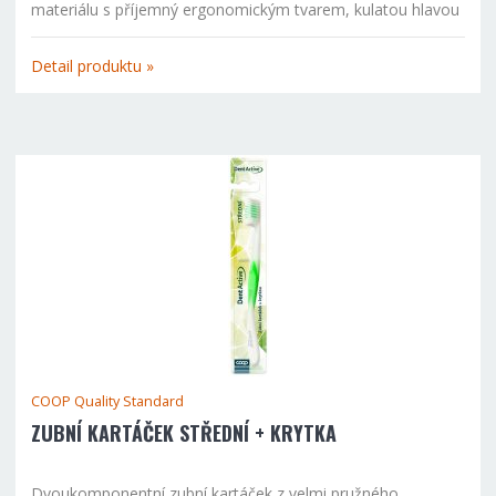
materiálu s příjemný ergonomickým tvarem, kulatou hlavou
a praktickou krytkou. Antiskluzová plocha pro uchycení
kartáčku.
Detail produktu »
COOP Quality Standard
ZUBNÍ KARTÁČEK STŘEDNÍ + KRYTKA
Dvoukomponentní zubní kartáček z velmi pružného