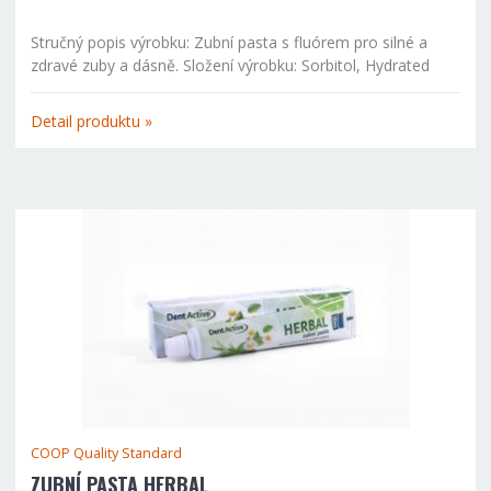
Stručný popis výrobku: Zubní pasta s fluórem pro silné a
zdravé zuby a dásně. Složení výrobku: Sorbitol, Hydrated
Silica, Aqua, Calcium Carbonate, Sodium Lauryl Sulfate,
Cellulose Gum, Aroma, PEG-32, Tetrasodium...
Detail produktu »
COOP Quality Standard
ZUBNÍ PASTA HERBAL