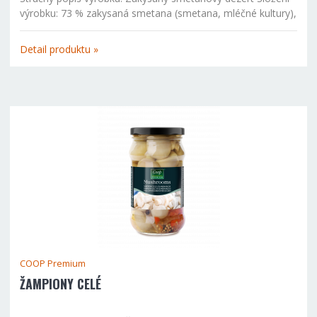
výrobku: 73 % zakysaná smetana (smetana, mléčné kultury),
višňová složka (35,5 % višně, cukr, 10 % višňová šťáva z
koncentrátu, škrob, barvicí koncentrát z červené řepy...
Detail produktu »
COOP Premium
ŽAMPIONY CELÉ