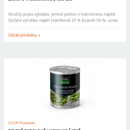
Stručný popis výrobku: Jemné pečivo s tvarohovou náplní.
Složení výrobku: náplň tvarohová 35 % [tvaroh 50 %, voda,
směs (cukr, modifikovaný škrob, sušený vaječný bílek,
regulátor kyselosti: kyselina citronová; sůl s jódem /jedlá...
Detail produktu »
COOP Premium