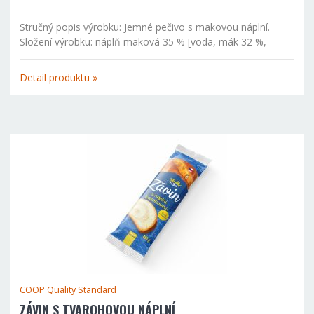
Stručný popis výrobku: Jemné pečivo s makovou náplní.
Složení výrobku: náplň maková 35 % [voda, mák 32 %,
ovocná náplň (cukr, jablečný protlak, voda, kyselina: kyselina
citronová; želírující látka: pektiny; aroma), směs (pšeničná...
Detail produktu »
COOP Quality Standard
ZÁVIN S TVAROHOVOU NÁPLNÍ