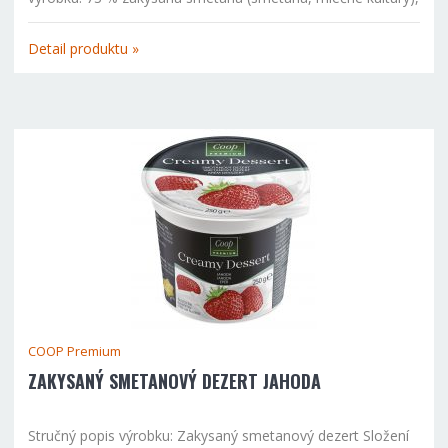
broskvovo-maracujová složka (36,1 % broskve, cukr, 6 %
maracujová šťáva z koncentrátu, škrob, 3,4 % broskvová...
Detail produktu »
COOP Premium
ZAKYSANÝ SMETANOVÝ DEZERT JAHODA
Stručný popis výrobku: Zakysaný smetanový dezert Složení