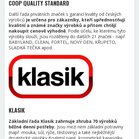
COOP QUALITY STANDARD
Další řada privátních značek s garancí kvality od českých
výrobců
je určena pro zákazníky, kteří upřednostňují
kvalitní a známé značky výrobků a přitom chtějí
nakoupit cenově výhodně
. Podle účelu, ke kterému tyto
výrobky slouží, jsou rozděleny do dalších 21 značek - např.
BABYLAND, CLEAN, FORTEL, NOVÝ DEN, KŘUPETO,
SLADKÁ TEČKA apod.
KLASIK
Základní řada Klasik zahrnuje zhruba 70 výrobků
běžné denní potřeby.
Jsou mezi nimi základní potraviny
(např. mouka, sůl, rýže, těstoviny) a také nejběžnější
drogistické výrobky (toaletní papír, kosmetické kapesníky,