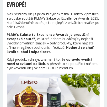
EVROPĚ!
Náš rostlinný olej s příchutí bylinek získal 1. místo v prestižní
evropské soutěži PLMA’s Salute to Excellence Awards 2025,
která každoročně oceňuje to nejlepší z privátních značek po
celé Evropě.
PLMA’s Salute to Excellence Awards je prestižní
evropská soutěž
, ve které odborníci vybírají ty nejlepší
výrobky privátních značek – tedy produkty, které najdete
přímo v regálech obchodních řetězců.
Hodnotí se chuť,
kvalita, obal i nápaditost.
Když produkt vyhraje, znamená to, že
opravdu vyniká
mezi stovkami dalších
. A přesně to se podařilo i našemu
bylinkovému oleji ve spreji COOP Premium!