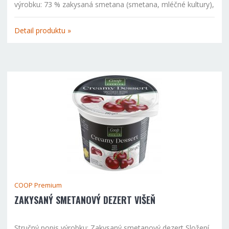
výrobku: 73 % zakysaná smetana (smetana, mléčné kultury),
jahodová složka (35 % jahody, cukr, 10,5 % jahodová šťáva
z koncentrátu, škrob, barvicí koncentrát z červené řepy...
Detail produktu »
COOP Premium
ZAKYSANÝ SMETANOVÝ DEZERT VIŠEŇ
Stručný popis výrobku: Zakysaný smetanový dezert Složení