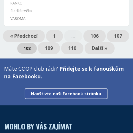
RANKO
Sladká tečka
VAROMA
« Předchozí
1
…
106
107
109
110
Další »
108
Máte COOP club rádi?
Přidejte se k fanouškům
na Facebooku.
Navštivte naši Facebook stránku
MOHLO BY VÁS ZAJÍMAT