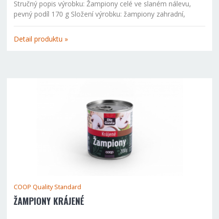
Stručný popis výrobku: Žampiony celé ve slaném nálevu,
pevný podíl 170 g Složení výrobku: žampiony zahradní,
pitnuá voda, jedlá sůl, kyselina: kyselina citornová E330,
antioxidant: kyselina askorbová E300 Výživové údaje: 100 g...
Detail produktu »
COOP Quality Standard
ŽAMPIONY KRÁJENÉ