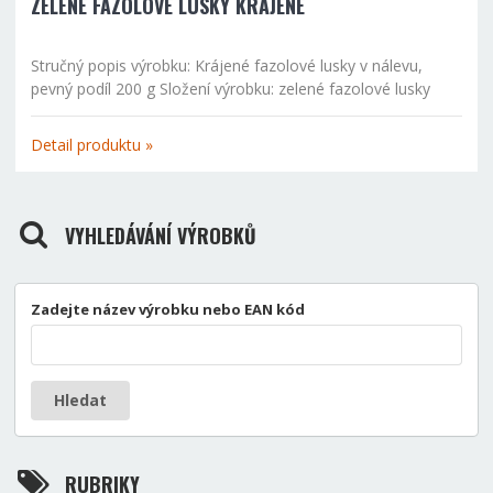
ZELENÉ FAZOLOVÉ LUSKY KRÁJENÉ
Stručný popis výrobku: Krájené fazolové lusky v nálevu,
pevný podíl 200 g Složení výrobku: zelené fazolové lusky
krájené, pitná voda, jedlá sůl Výživové údaje: 100 g %
RHP/100 g energetická hodnota 22 kcal/93 kJ 1 tuky...
Detail produktu »
VYHLEDÁVÁNÍ VÝROBKŮ
Zadejte název výrobku nebo EAN kód
Hledat
RUBRIKY