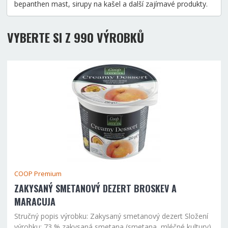
bepanthen mast, sirupy na kašel a další zajímavé produkty.
VYBERTE SI Z 990 VÝROBKŮ
COOP Premium
ZAKYSANÝ SMETANOVÝ DEZERT BROSKEV A
MARACUJA
Stručný popis výrobku: Zakysaný smetanový dezert Složení
výrobku: 73 % zakysaná smetana (smetana, mléčné kultury),