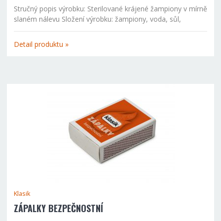
Stručný popis výrobku: Sterilované krájené žampiony v mírně
slaném nálevu Složení výrobku: žampiony, voda, sůl,
regulátor kyselosti: kyselina citronová, antioxidant: kyselina
askorbová. Použité houby: žampion dvouvýtrusný...
Detail produktu »
Klasik
ZÁPALKY BEZPEČNOSTNÍ