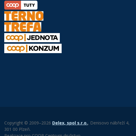
Copyright © 2009–2026
Delex, spol s.r.o.
, Denisovo nábřeží 4,
301 00 Plzeň.
Realizace pro COOP Centrum družstvo