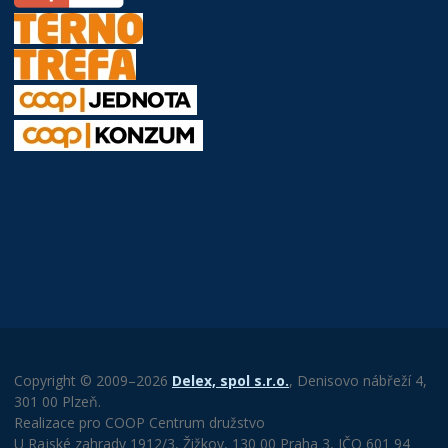
Copyright © 2009–2026
Delex, spol s.r.o.
, Denisovo nábřeží 4,
301 00 Plzeň.
Realizace pro COOP Centrum družstvo
U Rajské zahrady 1912/3, Žižkov, 130 00 Praha 3, IČO 601 94