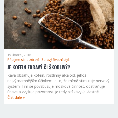
15 února., 2016
Připijme si na zdraví,
Zdravý životní styl,
JE KOFEIN ZDRAVÝ ČI ŠKODLIVÝ?
Káva obsahuje kofein, rostlinný alkaloid, jehož
nejvýznamnějším účinkem je to, že mírně stimuluje nervový
systém. Tím se povzbuzuje mozková činnost, odstraňuje
únava a zvyšuje pozornost. Je tedy pití kávy (a vlastně i...
Číst dále »