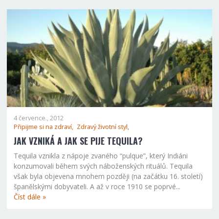
4 července., 2012
Připijme si na zdraví,
Zdravý životní styl,
JAK VZNIKÁ A JAK SE PIJE TEQUILA?
Tequila vznikla z nápoje zvaného “pulque”, který Indiáni
konzumovali během svých náboženských rituálů. Tequila
však byla objevena mnohem později (na začátku 16. století)
španělskými dobyvateli. A až v roce 1910 se poprvé...
Číst dále »