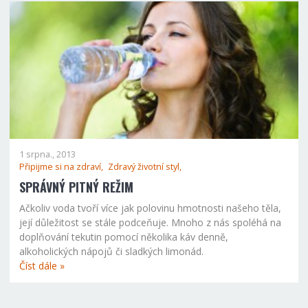
1 srpna., 2013
Připijme si na zdraví,
Zdravý životní styl,
SPRÁVNÝ PITNÝ REŽIM
Ačkoliv voda tvoří více jak polovinu hmotnosti našeho těla,
její důležitost se stále podceňuje. Mnoho z nás spoléhá na
doplňování tekutin pomocí několika káv denně,
alkoholických nápojů či sladkých limonád.
Číst dále »