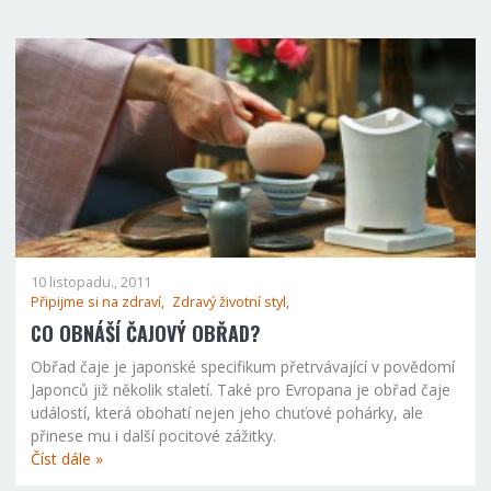
10 listopadu., 2011
Připijme si na zdraví,
Zdravý životní styl,
CO OBNÁŠÍ ČAJOVÝ OBŘAD?
Obřad čaje je japonské specifikum přetrvávající v povědomí
Japonců již několik staletí. Také pro Evropana je obřad čaje
událostí, která obohatí nejen jeho chuťové pohárky, ale
přinese mu i další pocitové zážitky.
Číst dále »