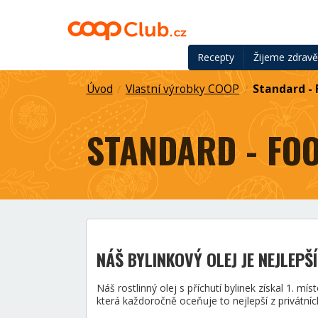
Recepty
Žijeme zdrav
Úvod
Vlastní výrobky COOP
Standard - 
/
/
STANDARD - FO
NÁŠ BYLINKOVÝ OLEJ JE NEJLEPŠ
Náš rostlinný olej s příchutí bylinek získal 1. m
která každoročně oceňuje to nejlepší z privátní