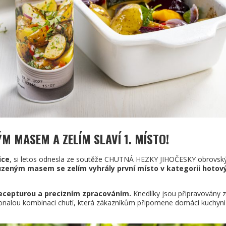
M MASEM A ZELÍM SLAVÍ 1. MÍSTO
!
ice
, si letos odnesla ze soutěže CHUTNÁ HEZKY JIHOČESKY obrovsk
uzeným masem se zelím vyhrály první místo v kategorii hotov
recepturou a precizním zpracováním.
Knedlíky jsou připravovány z
dokonalou kombinaci chutí, která zákazníkům připomene domácí kuchyni