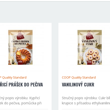
 Quality Standard
COOP Quality Standard
ŘICÍ PRÁŠEK DO PEČIVA
VANILINOVÝ CUKR
čný popis výrobku: Kypřicí
Stručný popis výrobku: Cukr bí
ek do pečiva, pomůcka při
krupice s přísadou ethylvanilin
ní. Prášková směs, která se
Složení výrobku: cukr, aroma