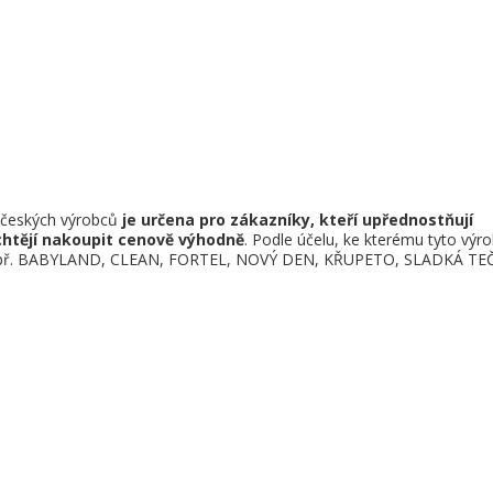
d českých výrobců
je určena pro zákazníky, kteří upřednostňují
chtějí nakoupit cenově výhodně
. Podle účelu, ke kterému tyto výr
 - např. BABYLAND, CLEAN, FORTEL, NOVÝ DEN, KŘUPETO, SLADKÁ TE