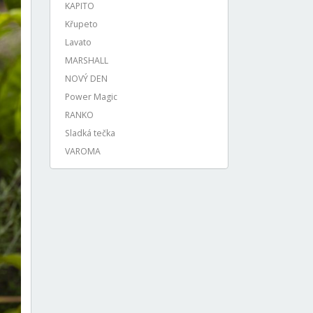
KAPITO
Křupeto
Lavato
MARSHALL
NOVÝ DEN
Power Magic
RANKO
Sladká tečka
VAROMA