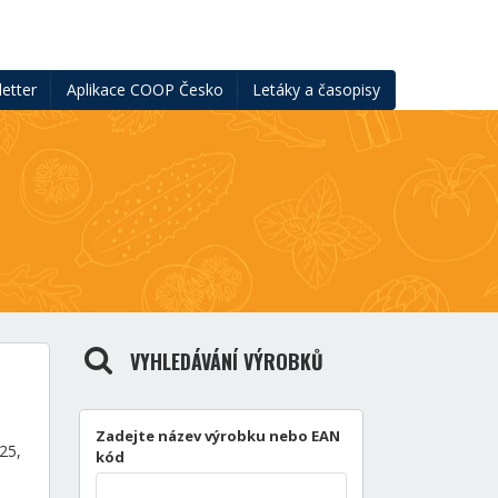
etter
Aplikace COOP Česko
Letáky a časopisy
VYHLEDÁVÁNÍ VÝROBKŮ
Zadejte název výrobku nebo EAN
25,
kód