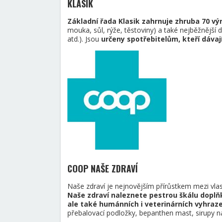
KLASIK
Základní řada Klasik zahrnuje zhruba 70 vý
mouka, sůl, rýže, těstoviny) a také nejběžnější d
atd.). Jsou
určeny spotřebitelům, kteří dávaj
COOP NAŠE ZDRAVÍ
Naše zdraví je nejnovějším přírůstkem mezi vl
Naše zdraví naleznete pestrou škálu doplň
ale také humánních i veterinárních vyhraze
přebalovací podložky, bepanthen mast, sirupy na