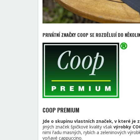
PRIVÁTNÍ ZNAČKY COOP SE ROZDĚLUJÍ DO NĚKOLI
COOP PREMIUM
Jde o skupinu vlastních značek, v které je 
jiných značek špičkové kvality však
výrobky COO
nimi řadu masných, rybích a zeleninových výrobk
voňavé cappuccino.