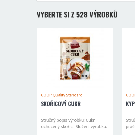
VYBERTE SI Z 528 VÝROBKŮ
COOP Quality Standard
COOP
SKOŘICOVÝ CUKR
KYP
Stručný popis výrobku: Cukr
Stru
ochucený skořicí. Složení výrobku:
práš
cukr, mletá skořice 9,9 % Výživové
peče