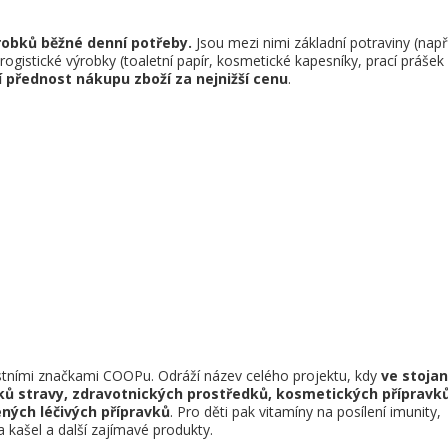
robků běžné denní potřeby.
Jsou mezi nimi základní potraviny (např
rogistické výrobky (toaletní papír, kosmetické kapesníky, prací prášek
í přednost nákupu zboží za nejnižší cenu
.
astními značkami COOPu. Odráží název celého projektu, kdy
ve stoja
ků stravy, zdravotnických prostředků, kosmetických přípravků
ných léčivých přípravků
. Pro děti pak vitamíny na posílení imunity,
 kašel a další zajímavé produkty.