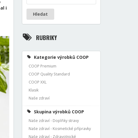
y
al i
Hledat
RUBRIKY
Kategorie výrobků COOP
COOP Premium
COOP Quality Standard
COOP XXL
Klasik
Naše zdraví
Skupina výrobků COOP
Naše zdraví - Doplňky stravy
Naše zdraví - Kosmetické přípravky
Naše zdraví - Zdravotnické