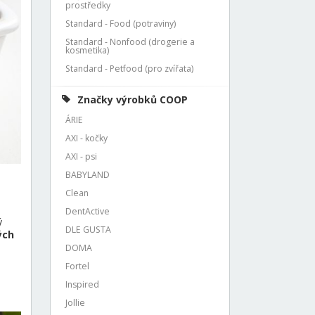
prostředky
Standard - Food (potraviny)
Standard - Nonfood (drogerie a
kosmetika)
Standard - Petfood (pro zvířata)
Značky výrobků COOP
ÁRIE
AXI - kočky
AXI - psi
BABYLAND
Clean
DentActive
ý
DLE GUSTA
ých
DOMA
Fortel
Inspired
Jollie