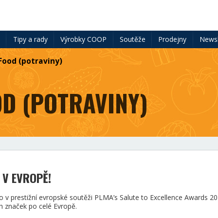
ě
Tipy a rady
Výrobky COOP
Soutěže
Prodejny
Newsl
Food (potraviny)
OD (POTRAVINY)
Í V EVROPĚ!
ísto v prestižní evropské soutěži PLMA’s Salute to Excellence Awards 20
ch značek po celé Evropě.