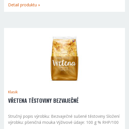
1,7 z toho nasycené mastné kyseliny 0,3 g 1,5 sacharidy...
Detail produktu »
Klasik
VŘETENA TĚSTOVINY BEZVAJEČNÉ
Stručný popis výrobku: Bezvaječné sušené těstoviny Složení
výrobku: pšeničná mouka Výživové údaje: 100 g % RHP/100
g energetická hodnota 338 kcal/1516 kJ tuky celkem 1,2 g z