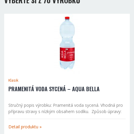
Klasik
PRAMENITÁ VODA SYCENÁ – AQUA BELLA
Stručný popis výrobku: Pramenitá voda sycená. Vhodná pro
přípravu stravy s nízkým obsahem sodíku. Způsob úpravy:
odstranění sloučenin železa filtrací. Název zdroje: Aqua Bella
Lokalita: Veselí nad Lužnicí – CHKO Třebňsko Složení...
Detail produktu »