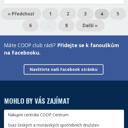
« Předchozí
1
2
3
5
4
6
…
8
Další »
Máte COOP club rádi?
Přidejte se k fanouškům
na Facebooku.
Navštivte naši Facebook stránku
MOHLO BY VÁS ZAJÍMAT
Nákupní centrála COOP Centrum
Svaz českých a moravských spotřebních družstev