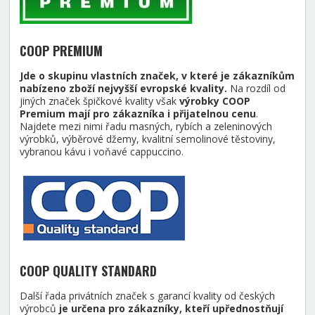
COOP PREMIUM
Jde o skupinu vlastních značek, v které je zákazníkům
nabízeno zboží nejvyšší evropské kvality.
Na rozdíl od
jiných značek špičkové kvality však
výrobky COOP
Premium mají pro zákazníka i přijatelnou cenu
.
Najdete mezi nimi řadu masných, rybích a zeleninových
výrobků, výběrové džemy, kvalitní semolinové těstoviny,
vybranou kávu i voňavé cappuccino.
COOP QUALITY STANDARD
Další řada privátních značek s garancí kvality od českých
výrobců
je určena pro zákazníky, kteří upřednostňují