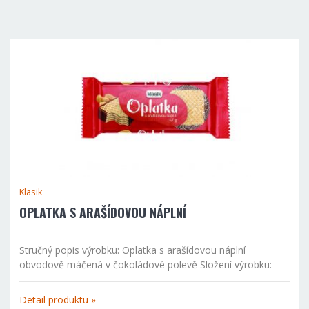
Klasik
OPLATKA S ARAŠÍDOVOU NÁPLNÍ
Stručný popis výrobku: Oplatka s arašídovou náplní
obvodově máčená v čokoládové polevě Složení výrobku:
Náplň 69 % [rostlinné tuky (palmový, palmojádrový, shea
tuk v různém poměru), cukr, pražené arašídy 14 %, sušená...
Detail produktu »