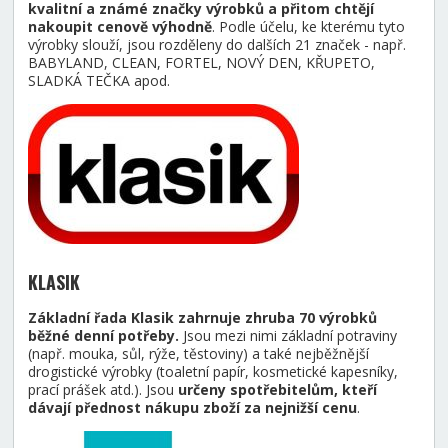
kvalitní a známé značky výrobků a přitom chtějí
nakoupit cenově výhodně
. Podle účelu, ke kterému tyto
výrobky slouží, jsou rozděleny do dalších 21 značek - např.
BABYLAND, CLEAN, FORTEL, NOVÝ DEN, KŘUPETO,
SLADKÁ TEČKA apod.
KLASIK
Základní řada Klasik zahrnuje zhruba 70 výrobků
běžné denní potřeby.
Jsou mezi nimi základní potraviny
(např. mouka, sůl, rýže, těstoviny) a také nejběžnější
drogistické výrobky (toaletní papír, kosmetické kapesníky,
prací prášek atd.). Jsou
určeny spotřebitelům, kteří
dávají přednost nákupu zboží za nejnižší cenu
.