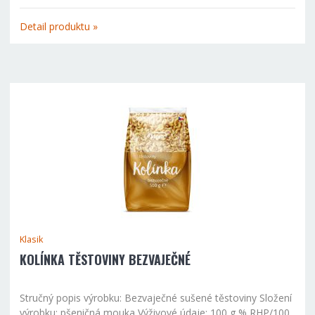
g energetická hodnota 338 kcal/1516 kJ tuky celkem 1,2 g z
toho nasycené mastné kyseliny 0,2 g sacharidy 74,0 g z...
Detail produktu »
Klasik
KOLÍNKA TĚSTOVINY BEZVAJEČNÉ
Stručný popis výrobku: Bezvaječné sušené těstoviny Složení
výrobku: pšeničná mouka Výživové údaje: 100 g % RHP/100