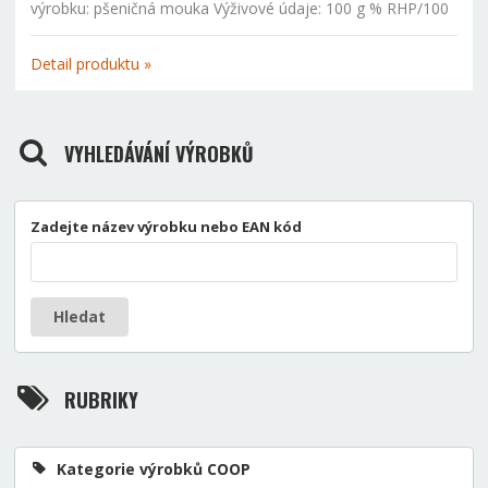
výrobku: pšeničná mouka Výživové údaje: 100 g % RHP/100
g energetická hodnota 338 kcal/1516 kJ tuky celkem 1,2 g z
toho nasycené mastné kyseliny 0,2 g sacharidy 74,0 g z...
Detail produktu »
VYHLEDÁVÁNÍ VÝROBKŮ
Zadejte název výrobku nebo EAN kód
Hledat
RUBRIKY
Kategorie výrobků COOP