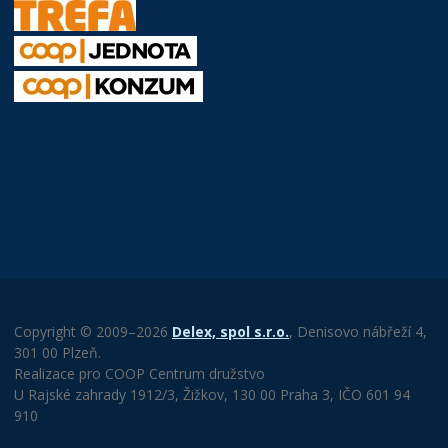
Copyright © 2009–2026
Delex, spol s.r.o.
, Denisovo nábřeží 4,
301 00 Plzeň.
Realizace pro COOP Centrum družstvo
U Rajské zahrady 1912/3, Žižkov, 130 00 Praha 3, IČO 601 94
910