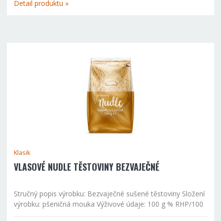
Detail produktu »
Klasik
VLASOVÉ NUDLE TĚSTOVINY BEZVAJEČNÉ
Stručný popis výrobku: Bezvaječné sušené těstoviny Složení
výrobku: pšeničná mouka Výživové údaje: 100 g % RHP/100
g energetická hodnota 363 kcal/1540 kJ 18 tuky celkem 1,2 g