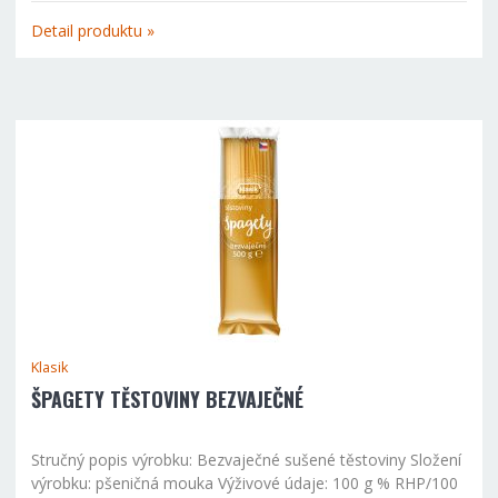
toho nasycené mastné kyseliny 0,2 g sacharidy 74,0 g z...
Detail produktu »
Klasik
ŠPAGETY TĚSTOVINY BEZVAJEČNÉ
Stručný popis výrobku: Bezvaječné sušené těstoviny Složení
výrobku: pšeničná mouka Výživové údaje: 100 g % RHP/100