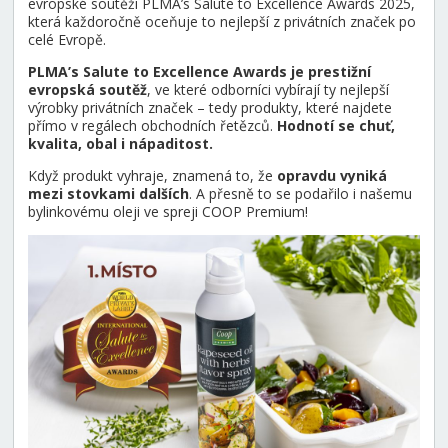
evropské soutěži PLMA’s Salute to Excellence Awards 2025,
která každoročně oceňuje to nejlepší z privátních značek po
celé Evropě.
PLMA’s Salute to Excellence Awards je prestižní
evropská soutěž
, ve které odborníci vybírají ty nejlepší
výrobky privátních značek – tedy produkty, které najdete
přímo v regálech obchodních řetězců.
Hodnotí se chuť,
kvalita, obal i nápaditost.
Když produkt vyhraje, znamená to, že
opravdu vyniká
mezi stovkami dalších
. A přesně to se podařilo i našemu
bylinkovému oleji ve spreji COOP Premium!