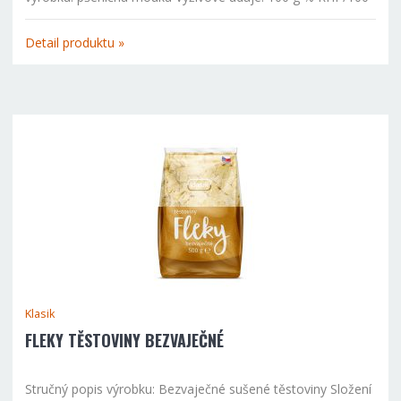
g energetická hodnota 338 kcal/1516 kJ tuky celkem 1,2 g z
toho nasycené mastné kyseliny 0,2 g sacharidy 74,0 g z...
Detail produktu »
Klasik
FLEKY TĚSTOVINY BEZVAJEČNÉ
Stručný popis výrobku: Bezvaječné sušené těstoviny Složení