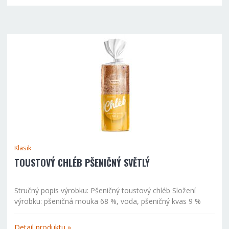
Klasik
TOUSTOVÝ CHLÉB PŠENIČNÝ SVĚTLÝ
Stručný popis výrobku: Pšeničný toustový chléb Složení
výrobku: pšeničná mouka 68 %, voda, pšeničný kvas 9 %
(voda, pšeničná mouka, pšeničná kvasná kultura), droždí,
jedlá sůl s jódem (jedlá sůl, jodičnan draselný), řepkový...
Detail produktu »