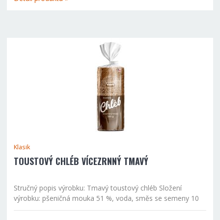
Klasik
TOUSTOVÝ CHLÉB VÍCEZRNNÝ TMAVÝ
Stručný popis výrobku: Tmavý toustový chléb Složení
výrobku: pšeničná mouka 51 %, voda, směs se semeny 10
% (lněná semena, ovesné vločky, žitná celozrnná mouka,
ječná krupice, slunečnicová semena, pražené ječné slady...