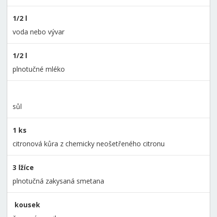
1/2 l
voda nebo vývar
1/2 l
plnotučné mléko
sůl
1 ks
citronová kůra z chemicky neošetřeného citronu
3 lžíce
plnotučná zakysaná smetana
kousek