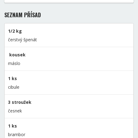
SEZNAM PŘÍSAD
1/2 kg
čerstvý špenát
kousek
máslo
1 ks
cibule
3 stroužek
česnek
1 ks
brambor