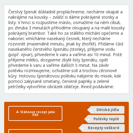
Čerstvý špenát důkladně propláchneme, necháme okapat a
nakrájíme na kousky – zvlášť si dáme pokrájené stonky a
listy. V hrnci si rozpustíme máslo, osmažíme na něm cibuli,
po zhruba 3 minutách přihodíme oloupaný a na malé kousky
pokrájený brambor. Také ho za stálého míchání opečeme a
nakonec vmícháme nasekaný česnek, který necháme
rozvonět (maximálně minutu, jinak by zhořkl!). Přidáme část
nasekaného čerstvého špenátu (stonky), přilijeme vodu
(popř. vývar), přivedeme k varu a vaříme asi 10 minut. Poté
přilijeme mléko, dosypeme zbylé listy špenátu, opět
přivedeme k varu a vaříme dalších 5 minut. Na závěr
polévku rozmixujeme, ochutíme solí a trochou citronové
kůry. Hotovou špenátovou polévku nalijeme do misek, kde
pomocí zakysané smetany, červené papriky a zelené
petrželky vytvoříme obrázek obličeje. Ihned podáváme.
Dětská jídla
Stáhnout recept jako
PDF
Polévky teplé
Recepty veškeré