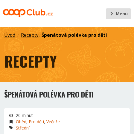
Menu
Úvod
Recepty
Špenátová polévka pro děti
/
/
RECEPTY
ŠPENÁTOVÁ POLÉVKA PRO DĚTI
20 minut
Oběd
,
Pro děti
,
Večeře
Střední