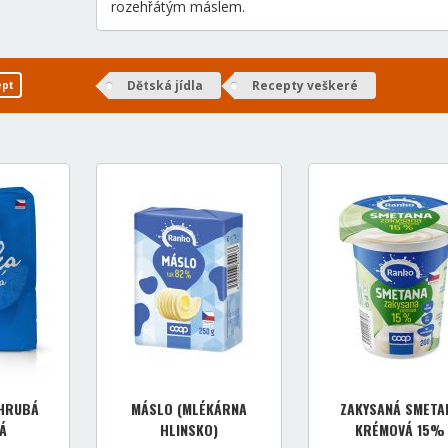
rozehřátým máslem.
Dětská jídla
Recepty veškeré
ept
HRUBÁ
MÁSLO (MLÉKÁRNA
ZAKYSANÁ SMETA
Á
HLINSKO)
KRÉMOVÁ 15%