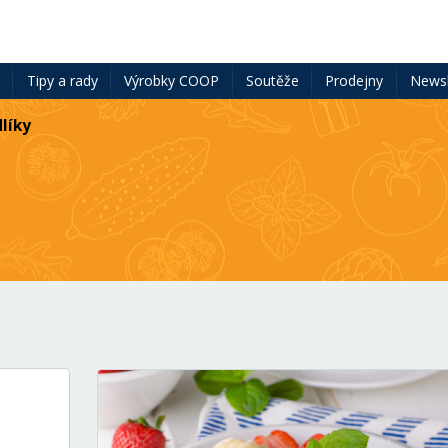
ě
Tipy a rady
Výrobky COOP
Soutěže
Prodejny
Newsl
líky