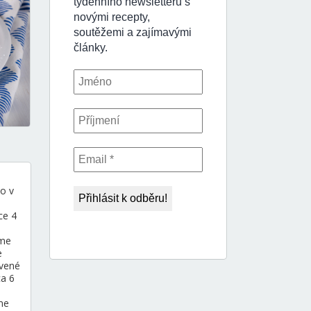
ho v
̌ce 4
́me
e
vené
ca 6
me