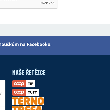
fanouškům na Facebooku.
NAŠE ŘETĚZCE
v