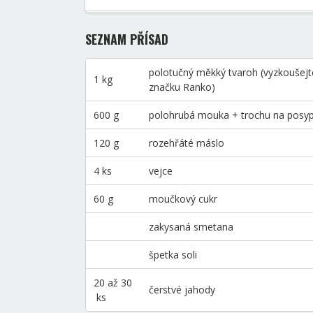
SEZNAM PŘÍSAD
polotučný měkký tvaroh (vyzkoušejt
1 kg
značku Ranko)
600 g
polohrubá mouka + trochu na posyp
120 g
rozehřáté máslo
4 ks
vejce
60 g
moučkový cukr
zakysaná smetana
špetka soli
20 až 30
čerstvé jahody
ks