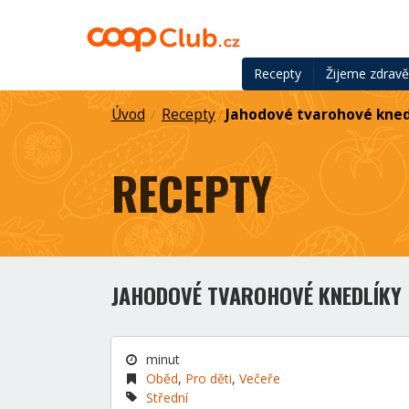
Recepty
Žijeme zdrav
Úvod
Recepty
Jahodové tvarohové kned
/
/
RECEPTY
JAHODOVÉ TVAROHOVÉ KNEDLÍKY
minut
Oběd
,
Pro děti
,
Večeře
Střední