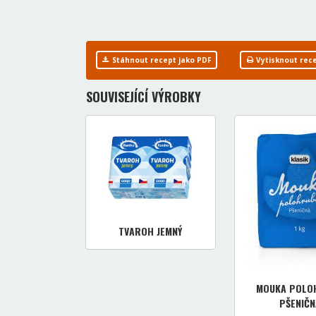
Stáhnout recept jako PDF
Vytisknout rec
SOUVISEJÍCÍ VÝROBKY
TVAROH JEMNÝ
MOUKA POLO
PŠENIČN