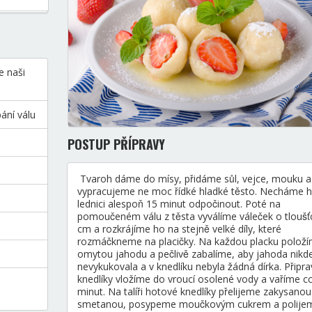
e naši
ání válu
POSTUP PŘÍPRAVY
Tvaroh dáme do mísy, přidáme sůl, vejce, mouku a
vypracujeme ne moc řídké hladké těsto. Necháme 
lednici alespoň 15 minut odpočinout. Poté na
pomoučeném válu z těsta vyválíme váleček o tloušt
cm a rozkrájíme ho na stejně velké díly, které
rozmáčkneme na placičky. Na každou placku položi
omytou jahodu a pečlivě zabalíme, aby jahoda nikd
nevykukovala a v knedlíku nebyla žádná dírka. Připra
knedlíky vložíme do vroucí osolené vody a vaříme c
minut. Na talíři hotové knedlíky přelijeme zakysanou
smetanou, posypeme moučkovým cukrem a polije