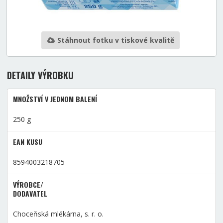
Stáhnout fotku v tiskové kvalitě
DETAILY VÝROBKU
MNOŽSTVÍ V JEDNOM BALENÍ
250 g
EAN KUSU
8594003218705
VÝROBCE/
DODAVATEL
Choceňská mlékárna, s. r. o.