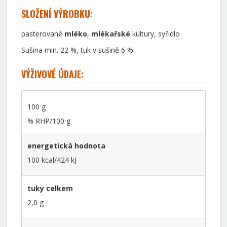
SLOŽENÍ VÝROBKU:
pasterované
mléko
,
mlékařské
kultury, syřidlo
Sušina min. 22 %, tuk v sušině 6 %
VÝŽIVOVÉ ÚDAJE:
100 g
% RHP/100 g
energetická hodnota
100 kcal/424 kJ
tuky celkem
2,0 g