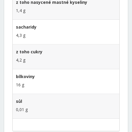
z toho nasycené mastné kyseliny
1,4 g
sacharidy
4,3 g
z toho cukry
4,2 g
bílkoviny
16 g
sůl
0,01 g