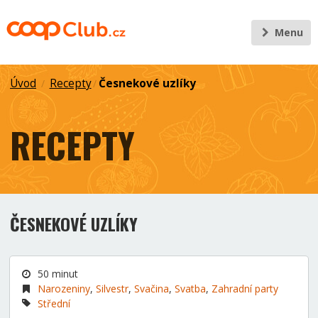
Menu
Úvod
Recepty
Česnekové uzlíky
/
/
RECEPTY
ČESNEKOVÉ UZLÍKY
50 minut
Narozeniny
,
Silvestr
,
Svačina
,
Svatba
,
Zahradní party
Střední