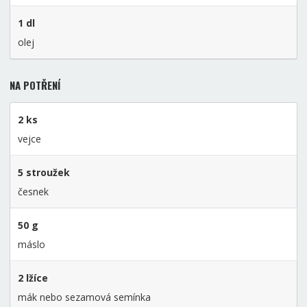
1 dl
olej
NA POTŘENÍ
2 ks
vejce
5 stroužek
česnek
50 g
máslo
2 lžíce
mák nebo sezamová semínka