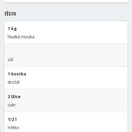
TĚSTO
1 kg
hladká mouka
sůl
1 kostka
droždí
2 lžíce
cukr
1/2 l
mléko