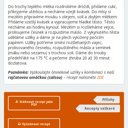
Do trochy teplého mléka rozdrobíme droždí, přidáme cukr,
přikryjeme utěrkou a necháme vzejít kvásek. Do mísy si
mezitím připravíme mouku s olejem, solí a zbylým mlékem.
Přidáme vzešlý kvásek a vypracujeme hladké těsto. Těsto
necháme asi hodinu kynout. Mezitím si rozšleháme vejce,
prolisujeme česnek a rozpustíme máslo. Z vykynutého těsta
uděláme uzlíky a dáme je na plech vyložený pečicím
papírem. Uzlíky potřeme směsí rozšlehaných vajec,
prolisovaného česneku, rozpuštěného másla a semínek
(máku nebo sezamu) s trochou soli. Dáme do trouby
předehřáté na 175 °C a pečeme zhruba 20 až 30 minut
dozlatova.
Poznámka:
Vyzkoušejte česnekové uzlíky v kombinaci s naší
rajčatovou omáčkou (salsou)
– recept naleznete
ZDE
Přílohy
Stáhnout recept jako
PDF
Recepty veškeré
Vytisknout recept