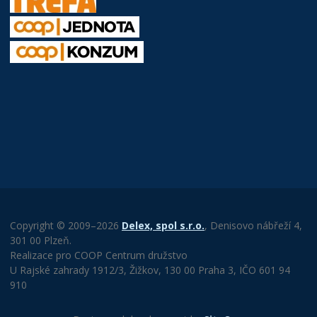
Copyright © 2009–2026
Delex, spol s.r.o.
, Denisovo nábřeží 4,
301 00 Plzeň.
Realizace pro COOP Centrum družstvo
U Rajské zahrady 1912/3, Žižkov, 130 00 Praha 3, IČO 601 94
910